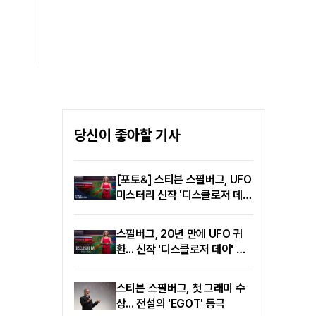
reparto estelar. Desde
en la industria musical en
Matt Damon hasta Anne
2015 como parte de Oh
Hathaway, Tom Holland,
My Girl.
Zendaya, Robert
Pattinson, Charlize
Theron y Lupita Nyong'o,
no es habitual que tantas
figuras consagradas de
Hollywood coincidan en
당신이 좋아할 기사
la misma película. La obra
original de Homero,
「Odisea」, narra la travesía
[포토&] 스티븐 스필버그, UFO
épica de diez años de
미스터리 신작 '디스클로저 데이
Odiseo de regreso a
(Disclosure Day)' 2026년
Ítaca tras la guerra de...
6월 개봉
스필버그, 20년 만에 UFO 귀
환... 신작 '디스클로저 데이' 예
고편 공개
스티븐 스필버그, 첫 그래미 수
상... 전설의 'EGOT' 등극