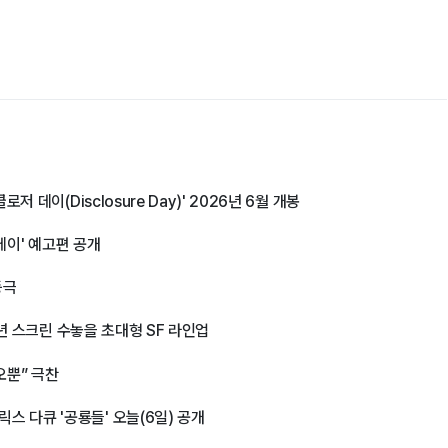
 데이(Disclosure Day)' 2026년 6월 개봉
 데이' 예고편 공개
등극
6년 스크린 수놓을 초대형 SF 라인업
오뿐” 극찬
 다큐 '공룡들' 오늘(6일) 공개