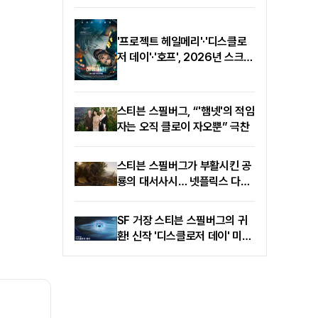
'프로젝트 헤일메리'·'디스클로
저 데이'·'호프', 2026년 스크린
수놓을 초대형 SF 라인업
스티븐 스필버그, “'햄넷'의 적임
자는 오직 클로이 자오뿐” 극찬
스티븐 스필버그가 부활시킨 공
룡의 대서사시… 넷플릭스 다큐
'공룡들' 오늘(6일) 공개
SF 거장 스티븐 스필버그의 귀
환! 신작 '디스클로저 데이' 미스
터리한 새 예고편 공개