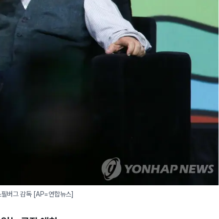
필버그 감독 [AP=연합뉴스]