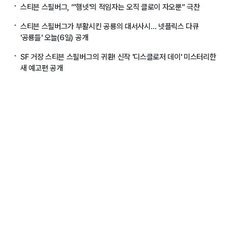
스티븐 스필버그, “'햄넷'의 적임자는 오직 클로이 자오뿐” 극찬
스티븐 스필버그가 부활시킨 공룡의 대서사시… 넷플릭스 다큐
'공룡들' 오늘(6일) 공개
SF 거장 스티븐 스필버그의 귀환! 신작 '디스클로저 데이' 미스터리한
새 예고편 공개