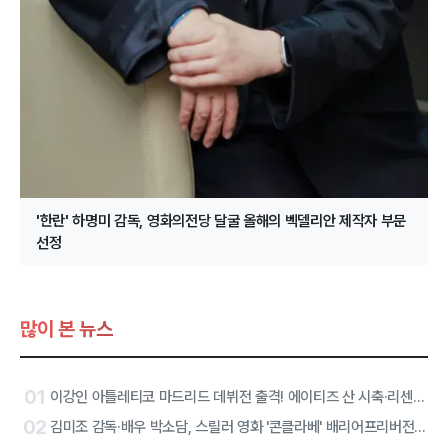
'한란' 하명미 감독, 영화의전당 달굴 올해의 벡델리안 제작자 부문
선정
많이 본 뉴스
01
이강인 아틀레티코 마드리드 데뷔전 출격! 에이티즈 산 시축·리센느 하프타임 공연 확정
02
김미조 감독·배우 박소담, 스릴러 영화 '콘클라베' 배리어프리버전 합류