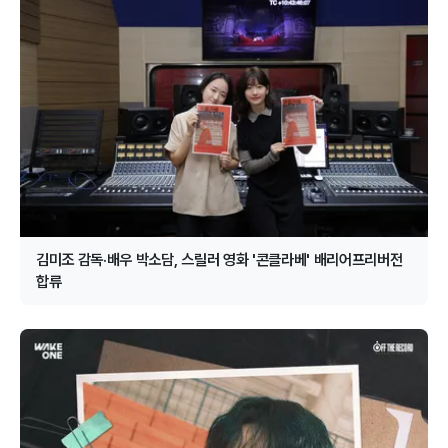
김미조 감독·배우 박소담, 스릴러 영화 '콘클라베' 배리어프리버전
합류