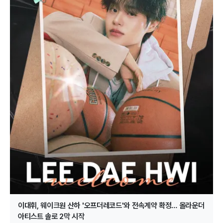
이대휘, 웨이크원 산하 '오프더레코드'와 전속계약 확정… 올라운더
아티스트 솔로 2막 시작