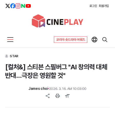
로그인
회원가입
코리아 숏드라마 어워즈
홈
>
STAR
[컬처&] 스티븐 스필버그 "AI 창의력 대체
반대…극장은 영원할 것"
James choi
2026. 3. 16. AM 10:03:00
share
print
format_size