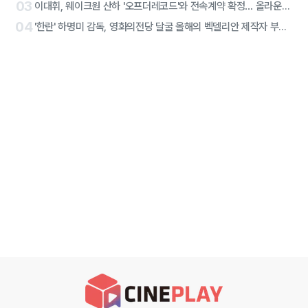
03
이대휘, 웨이크원 산하 '오프더레코드'와 전속계약 확정… 올라운더 아티스트 솔로 2막 시작
04
'한란' 하명미 감독, 영화의전당 달굴 올해의 벡델리안 제작자 부문 선정