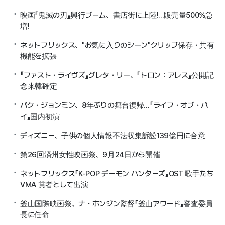
映画『鬼滅の刃』興行ブーム、書店街に上陸!...販売量500%急
増!
ネットフリックス、"お気に入りのシーン"クリップ保存・共有
機能を拡張
『ファスト・ライヴズ』グレタ・リー、『トロン：アレス』公開記
念来韓確定
パク・ジョンミン、8年ぶりの舞台復帰…『ライフ・オブ・パ
イ』国内初演
ディズニー、子供の個人情報不法収集訴訟139億円に合意
第26回済州女性映画祭、9月24日から開催
ネットフリックス『K-POP デーモン ハンターズ』OST 歌手たち
VMA 賞者として出演
釜山国際映画祭、ナ・ホンジン監督『釜山アワード』審査委員
長に任命