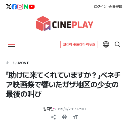
ログイン
会員登録
코리아 숏드라마 어워즈
ホーム
>
MOVIE
「助けに来てくれていますか？」ベネチ
ア映画祭で響いたガザ地区の少女の
最後の叫び
김지민
2025/9/7 11:37:00
share
print
format_size