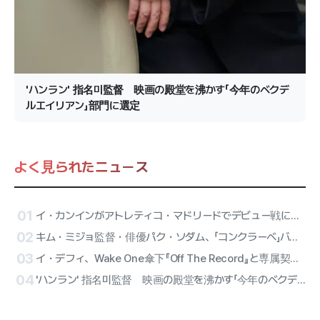
'ハンラン' 指名미監督 映画の殿堂を沸かす「今年のベクデ
ルエイリアン」部門に選定
よく見られたニュース
01
イ・カンインがアトレティコ・マドリードでデビュー戦に出陣！ATEEZのサンが始球式、リセーヌのハーフタイム公演が確定
02
キム・ミジョ監督・俳優パク・ソダム、「コンクラーベ」バリアフリーバージョンに合流
03
イ・デフィ、Wake One傘下『Off The Record』と専属契約確定…オールラウンダー・アーティストのソロ第2幕
04
'ハンラン' 指名미監督 映画の殿堂を沸かす「今年のベクデルエイリアン」部門に選定