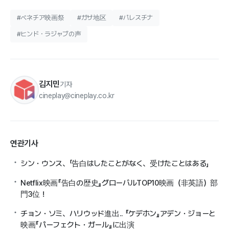
#ベネチア映画祭
#ガザ地区
#パレスチナ
#ヒンド・ラジャブの声
김지민
기자
cineplay@cineplay.co.kr
연관기사
シン・ウンス、「告白はしたことがなく、受けたことはある」
Netflix映画『告白の歴史』グローバルTOP10映画（非英語）部
門3位！
チョン・ソミ、ハリウッド進出.. 『ケデホン』アデン・ジョーと
映画『パーフェクト・ガール』に出演