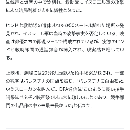
は銃声と爆音の中で途切れ、救助隊もイスラエル軍の攻撃
により結局到着できずに犠牲となった。
ヒンドと救助隊の遺体はわずか50メートル離れた場所で発
見され、イスラエル軍は当時の攻撃事実を否定している。映
画は俳優たちの再現シーンで構成されているが、実際のヒン
ドと救助隊間の通話録音が挿入され、現実感を増してい
る。
上映後、劇場には20分以上続いた拍手喝采が送られ、一部
の観客はパレスチナの国旗を振り、「パレスチナに自由を」と
いうスローガンを叫んだ。DPA通信は「このように長い拍手
喝采はベネチア映画祭では非常に珍しいことであり、競争部
門の出品作の中でも最も長かった」と伝えた。