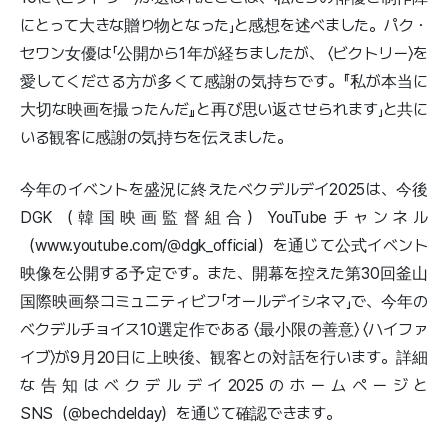
にとって大きな贈り物となった」と感想を述べました。パク・
セワン女優は「公開から1年が経ちましたが、 〈ビクトリー〉を
愛してくださる方が多くて感謝の気持ちです。『私が本当に
大切な映画を撮ったんだ』と再び思い返させられます」と共に
いる観客に感謝の気持ちを伝えました。
今年のイベントを盛況に終えたベクデルデイ2025は、今後
DGK（韓国映画監督組合）YouTubeチャンネル
（www.youtube.com/@dgk_official）を通じて公式イベント
映像を公開する予定です。また、開幕を控えた第30回釜山
国際映画祭コミュニティビフ「オールデイシネマ」で、今年の
ベクデルチョイス10選定作である 〈最小限の善意〉 〈ハイファ
イブ〉が9月20日に上映後、観客との対話を行います。詳細
な告知はベクデルデイ2025のホームページと
SNS（@bechdelday）を通じて確認できます。