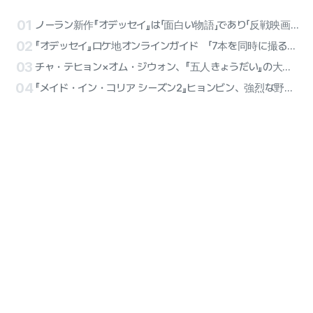
01
ノーラン新作『オデッセイ』は「面白い物語」であり「反戦映画」 シネプレイ記者たちの評
02
『オデッセイ』ロケ地オンラインガイド 「7本を同時に撮る感覚」とマット・デイモン
03
チャ・テヒョン×オム・ジウォン、『五人きょうだい』の大家族夫婦！Netflix映画『復職警察』制作確定
04
『メイド・イン・コリア シーズン2』ヒョンビン、強烈な野望が爆発 『ペク・ギテ』のキャラクタースチル公開