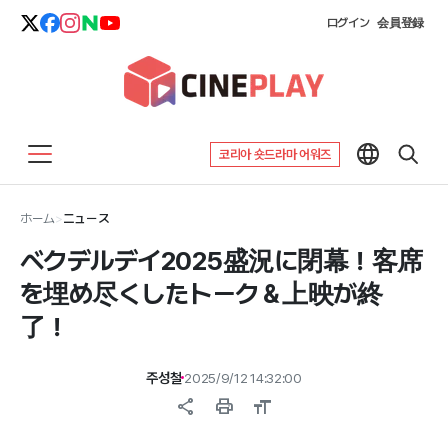
ログイン
会員登録
코리아 숏드라마 어워즈
ホーム
>
ニュース
ベクデルデイ2025盛況に閉幕！客席
を埋め尽くしたトーク＆上映が終
了！
주성철
2025/9/12 14:32:00
share
print
format_size