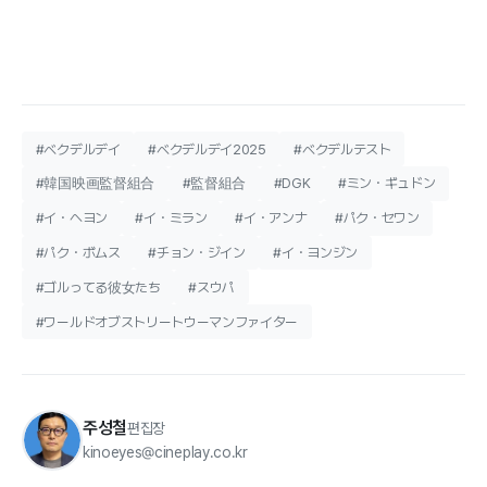
#ベクデルデイ
#ベクデルデイ2025
#ベクデルテスト
#韓国映画監督組合
#監督組合
#DGK
#ミン・ギュドン
#イ・ヘヨン
#イ・ミラン
#イ・アンナ
#パク・セワン
#パク・ボムス
#チョン・ジイン
#イ・ヨンジン
#ゴルってる彼女たち
#スウパ
#ワールドオブストリートウーマンファイター
주성철
편집장
kinoeyes@cineplay.co.kr