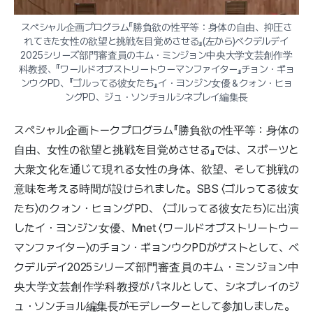
スペシャル企画プログラム『勝負欲の性平等：身体の自由、抑圧さ
れてきた女性の欲望と挑戦を目覚めさせる』(左から)ベクデルデイ
2025シリーズ部門審査員のキム・ミンジョン中央大学文芸創作学
科教授、『ワールドオブストリートウーマンファイター』チョン・ギョ
ンウクPD、『ゴルってる彼女たち』イ・ヨンジン女優＆クォン・ヒョ
ングPD、ジュ・ソンチョルシネプレイ編集長
スペシャル企画トークプログラム『勝負欲の性平等：身体の
自由、女性の欲望と挑戦を目覚めさせる』では、スポーツと
大衆文化を通じて現れる女性の身体、欲望、そして挑戦の
意味を考える時間が設けられました。SBS 〈ゴルってる彼女
たち〉のクォン・ヒョングPD、 〈ゴルってる彼女たち〉に出演
したイ・ヨンジン女優、Mnet 〈ワールドオブストリートウー
マンファイター〉のチョン・ギョンウクPDがゲストとして、ベ
クデルデイ2025シリーズ部門審査員のキム・ミンジョン中
央大学文芸創作学科教授がパネルとして、シネプレイのジ
ュ・ソンチョル編集長がモデレーターとして参加しました。