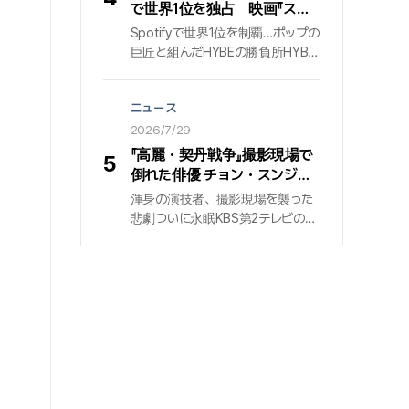
DNA変異による制御不能な力がも
で世界1位を独占 映画『スパ
たらす混乱の中で、大切な人々を
イダーマン：ブランデッド・ニ
Spotifyで世界1位を制覇…ポップの
守るため新たな脅威に立ち向かう
ュー・デイ』公式PR映像の
巨匠と組んだHYBEの勝負所HYBE
アクション大作だ。試写を見たシネ
BGMに起用
とゲフィン・レコードの共同制作に
プレイ記者の短評をまとめた。
よるガールズグループ『KATSEYE』
ニュース
が、世界の音楽市場の勢力図を揺
さぶっている. 彼らの新曲『アニマ
2026/7/29
ル』は、世界最大の音源ストリーミ
『高麗・契丹戦争』撮影現場で
5
ング・プラットフォーム『Spotify』
倒れた俳優 チョン・スンジ
において「トップ・ソング・デビュ
ェ…2年の闘病の末に47歳で
渾身の演技者、撮影現場を襲った
ー・グローバル」部門で1位を獲得
死去
悲劇ついに永眠KBS第2テレビの大
し、圧倒的な波及力を証明した.
型時代劇 『高麗・契丹戦争』の撮影
29日、HYBEレーベルズの発表によ
現場で、突然倒れていた俳優 『チョ
ると、『アニマル』は先月24日から
ン・スンジェ』が、ついに病床から
26日までの集計で、Spotifyの「ト
起き上がることができなかった. 享
ップ・ソング・デビュー・グローバ
年47歳. 約2年にわたる熾烈な闘病
ル」チャート首位に到達した. 当該
生活に終止符を打った出来事は、
指標は世界の新規リリース曲を対
一般の人々や放送界に重い悲しみ
象としており、1位はもちろん、参
を残した. 29日、放送界によると、
入障壁の高い米国市場を反映する
故人はこの日、永遠の眠りにつ
「トップ・ソング・デビュー・アメリ