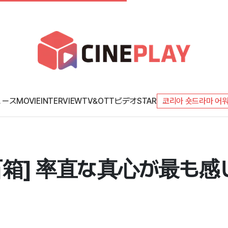
ュース
MOVIE
INTERVIEW
TV&OTT
ビデオ
STAR
코리아 숏드라마 어
箱] 率直な真心が最も感じ