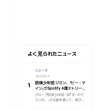
よく見られたニュース
ニュース
2026/8/3
防弾少年団 ジミン、「ビー・マ
1
イン」でSpotify 4億ストリーミ
ング突破…止まらないグローバ
グループ防弾少年団（BTS）のジ
ル音源パワー
ミンが、ソロ2集を通じて、再びグ
ローバル音源プラットフォームで圧