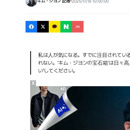
キム・ジヨン 記者
2025/11/19 10:00:00
私は人が気になる。すでに注目されてい
れない。'キム・ジヨンの宝石箱'は日々高
い’してください。
X