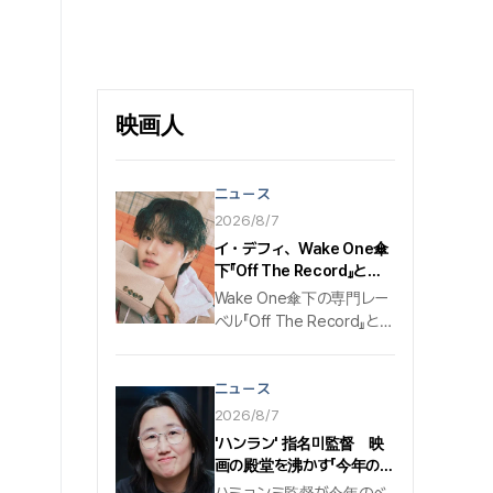
映画人
ニュース
2026/8/7
イ・デフィ、Wake One傘
下『Off The Record』と専
属契約確定…オールラウン
Wake One傘下の専門レー
ダー・アーティストのソロ
ベル『Off The Record』と手
第2幕
を組む. グループのWanna
One（ワナワン）と
ニュース
AB6IX（エイビシックス）
出身の歌手、イ・デフィが
2026/8/7
ソロ・アーティストとして
'ハンラン' 指名미監督 映
新たな飛躍に乗り出す. 7
画の殿堂を沸かす「今年のベ
日、CJ ENMの音楽子会社
クデルエイリアン」部門に選
ハミョンミ監督が今年のベ