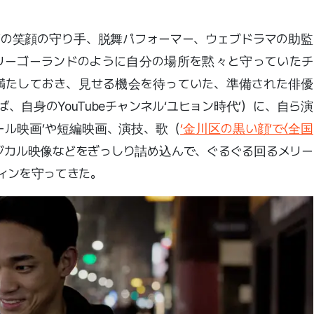
Vの笑顔の守り手、脱舞パフォーマー、ウェブドラマの助監
リーゴーランドのように自分の場所を黙々と守っていたチ
満たしておき、見せる機会を待っていた、準備された俳優
自身のYouTubeチャンネル‘ユヒョン時代’）に、自ら演
ール映画’や短編映画、演技、歌（
‘金川区の黒い顔’で〈全国
ジカル映像などをぎっしり詰め込んで、ぐるぐる回るメリー
ィンを守ってきた。