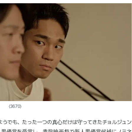
〈3670〉
ようでも、たった一つの真心だけは守ってきたチョルジュン
人男優賞を受賞し、青龍映画祭で新人男優賞候補にノミネ