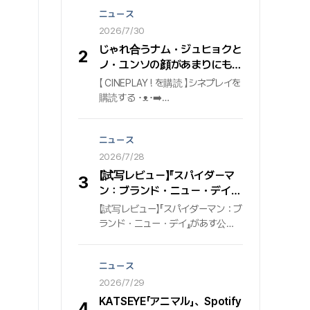
倒的な波及力を証明している. 個人
ニュース
通算5度目の4億の大台を踏んだ「ビ
ー・マイン」 先月7月31日時点で、
2026/7/30
ジミンの2集アルバム『ミューズ
じゃれ合うナム・ジュヒョクと
2
（MUSE）』に収録された『ビー・マ
ノ・ユンソの顔があまりにも似
イン（Be Mine）』が、世界最大の
合う #東宮 #Netflix
【 CINEPLAY ! を購読 】シネプレイを
音源プラットフォームSpotify（ス
購読する ･ᴥ･➡️
ポティファイ）で4億ストリーミン
http://bit.ly/w_cineplay➡️
グを突破した. これは『ミューズ』ア
IG@cineplay_kr
ルバム内で、タイトル曲『Who（フ
ニュース
ー）』に続いて2曲目として4億の大
2026/7/28
台を踏んだ記録であり、ジミンの
Spotify個人プロフィールに登録さ
【試写レビュー】『スパイダーマ
3
れた曲のうち、通算5曲目の4億ス
ン：ブランド・ニュー・デイ』
トリーミング達成記録でもある. 発
シネプレイ記者の採点
【試写レビュー】『スパイダーマン：ブ
売後も着実にストリーミング回数
ランド・ニュー・デイ』があす公開
を伸ばし、後続トラックとしての揺
される。『スパイダーマン：ノー・
るぎない存在感を示している.
ウェイ・ホーム』の一件で周囲の記
ニュース
憶から消えたピーター・パーカー
（トム・ホランド）が、自身の正体
2026/7/29
を知る謎の敵の出現に直面し、
KATSEYE「アニマル」、Spotify
4