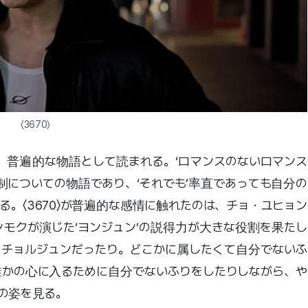
〈3670〉
が、普遍的な物語として読まれる。‘ロマンスのないロマンス
機制についての物語であり、‘それでも’率直であっても自分の
。〈3670〉が普遍的な感情に触れたのは、チョ・ユヒョン
ンモクが演じた‘ヨンジュン’の説得力が大きな役割を果たし
チョルジュンだったり。どこかに属したくて自分でないふ
かの心に入るために自分でないふりをしたりしながら、や
の姿を見る。