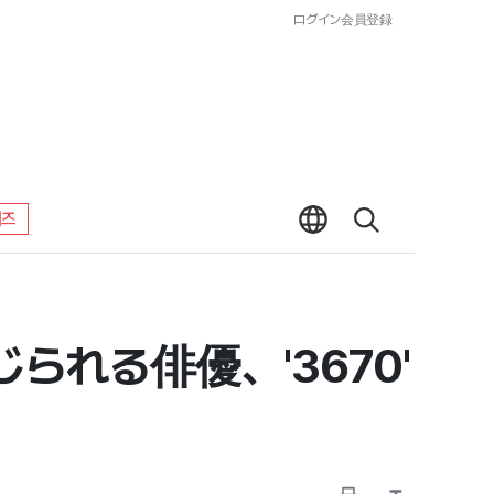
ログイン
会員登録
워즈
られる俳優、'3670'