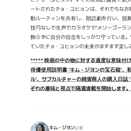
ートされたチョ・ユヒョンは、それでもなお
動ルーティンを共有し、朗読劇を行い、脱舞
技巧なしで生声でカラオケで‘メリーゴーラ
飾らずに自分の信念をしっかり守っている。
ていたチョ・ユヒョンの未来がますます楽し
***** 映画の中の物に対する過度な意味付
俳優使用説明書 ‘キム・ジヨンの宝石箱’、
ル’、サブカルチャーの雑貨商人の購入日誌 
ぞれの趣味と視点で隔週連載を開始します。**
キム・ジヨン
記者