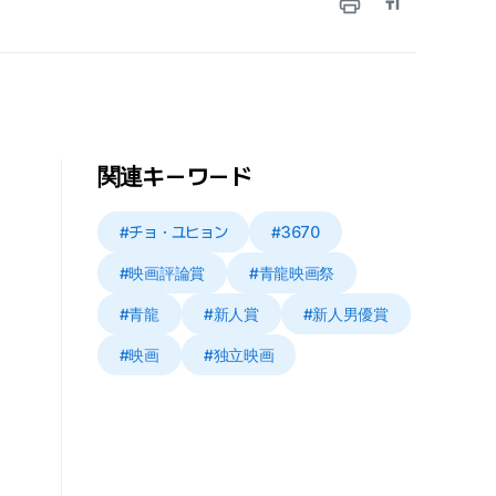
関連キーワード
#チョ・ユヒョン
#3670
#映画評論賞
#青龍映画祭
#青龍
#新人賞
#新人男優賞
#映画
#独立映画