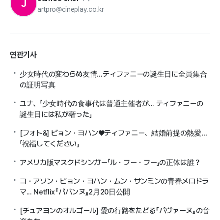
J
artpro@cineplay.co.kr
연관기사
少女時代の変わらぬ友情…ティファニーの誕生日に全員集合
の証明写真
ユナ、「少女時代の食事代は普通主催者が... ティファニーの
誕生日には私が奢った」
[フォト&] ビョン・ヨハン♥ティファニー、結婚前提の熱愛…
「祝福してください」
アメリカ版マスクドシンガー「ル・フー・フー」の正体は誰？
コ・アソン・ビョン・ヨハン・ムン・サンミンの青春メロドラ
マ... Netflix『パバンヌ』2月20日公開
[チュアヨンのオルゴール] 愛の行路をたどる『パヴァーヌ』の音