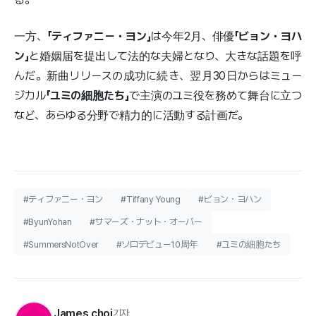
一方、
「ティファニー・ヨン」
は今年2月、俳優
「ビョン・ヨハ
ン」
と婚姻届を提出して法的な夫婦となり、大きな話題を呼
んだ。新曲リリースの成功に続き、翌月30日からはミュー
ジカル
「ユミの細胞たち」
で主演のユミ役を務めて舞台に立つ
など、あらゆる分野で精力的に活動する計画だ。
#ティファニー・ヨン
#Tiffany Young
#ビョン・ヨハン
#ByunYohan
#サマーズ・ナット・オーバー
#SummersNotOver
#ソロデビュー10周年
#ユミの細胞たち
James choi
기자