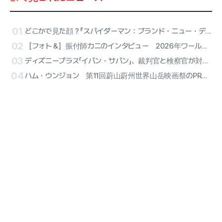
01
どこかで見た顔？『スパイダーマン：ブランド・ニュー・デイ』でおなじみの面々を振り返る作品
02
［フォト＆］振付師カニのインタビュー 2026年ワールドカップ主題歌の振付制作に携わる栄誉 「ハーフタイムショーで出会ったBTSは格別」
03
ディズニープラス「イパン・サパン」、裁判官と検察官が対決…19日初公開
04
ハム・ウンジョン 第11回蔚山蔚州世界山岳映画祭のPR大使に抜てき 「挑戦の精神」が通じた