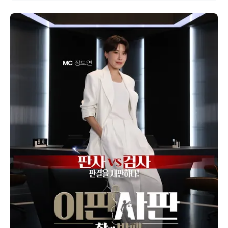
ーで出会ったBTSは格別」