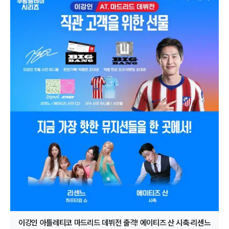
이강인 아틀레티코 마드리드 데뷔전 출격! 에이티즈 산 시축·리센느