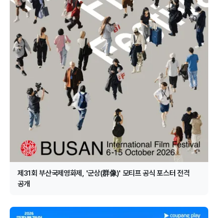
제31회 부산국제영화제, '군상(群像)' 모티프 공식 포스터 전격
공개