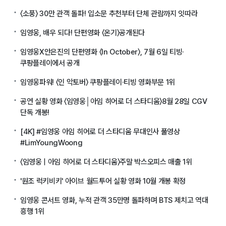
〈소풍〉 30만 관객 돌파! 입소문 추천부터 단체 관람까지 잇따라
임영웅, 배우 되다! 단편영화 〈온기〉공개된다
임영웅X안은진의 단편영화 〈In October〉, 7월 6일 티빙·
쿠팡플레이에서 공개
임영웅파워! 〈인 악토버〉 쿠팡플레이·티빙 영화부문 1위
공연 실황 영화 〈임영웅│아임 히어로 더 스타디움〉8월 28일 CGV
단독 개봉!
[4K] #임영웅 아임 히어로 더 스타디움 무대인사 풀영상
#LimYoungWoong
〈임영웅 | 아임 히어로 더 스타디움〉주말 박스오피스 매출 1위
'원조 럭키비키' 아이브 월드투어 실황 영화 10월 개봉 확정
임영웅 콘서트 영화, 누적 관객 35만명 돌파하며 BTS 제치고 역대
흥행 1위