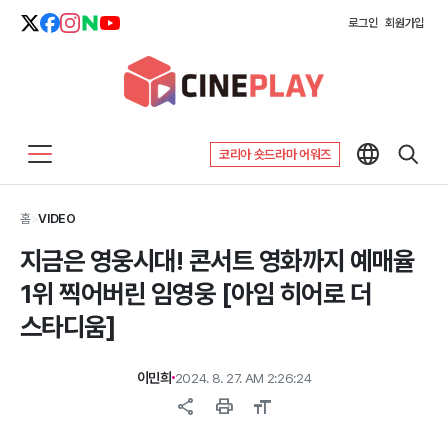
로그인
회원가입
코리아 숏드라마 어워즈
홈
>
VIDEO
지금은 영웅시대! 콘서트 영화까지 예매율
1위 찍어버린 임영웅 [아임 히어로 더
스타디움]
이민희
2024. 8. 27. AM 2:26:24
share
print
format_size