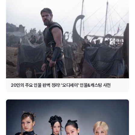
20인의 주요 인물 완벽 정리! '오디세이' 인물&캐스팅 사전