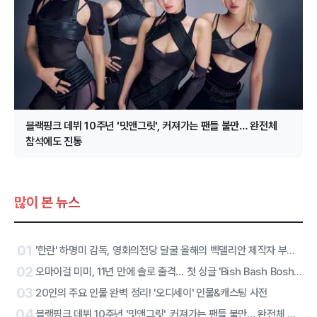
블랙핑크 데뷔 10주년 '밋앤그릿', 커져가는 팬들 불만… 완전체
참석에도 진통
많이 본 뉴스
01
'한란' 하명미 감독, 영화의전당 달굴 올해의 벡델리안 제작자 부문 선정
02
오마이걸 미미, 11년 만에 솔로 출격… 첫 싱글 'Bish Bash Bosh'로 당찬 선언
03
20인의 주요 인물 완벽 정리! '오디세이' 인물&캐스팅 사전
04
블랙핑크 데뷔 10주년 '밋앤그릿', 커져가는 팬들 불만… 완전체 참석에도 진통