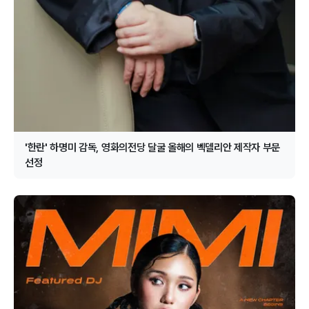
'한란' 하명미 감독, 영화의전당 달굴 올해의 벡델리안 제작자 부문
선정