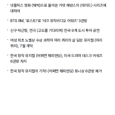
넷플릭스 영화 〈해벅〉으로 돌아온 가렛 에반스의 〈레이드〉 시리즈에
대하여
BTS RM, '로스트!'로 '샤크 뮤직비디오 어워즈' 3관왕
신구·박근형, 연극 〈고도를 기다리며〉 전국 9개 도시 투어 공연
여성 최초 노벨상 수상 과학자 마리 퀴리의 삶 담은 뮤지컬 〈마리
퀴리〉, 7월 개막
한국 창작 뮤지컬 〈어쩌면 해피엔딩〉, 미국 드라마 데스크 어워즈
6관왕 차지
한국 창작 뮤지컬의 기적! 〈어쩌면 해피엔딩〉 토니상 6관왕 쾌거