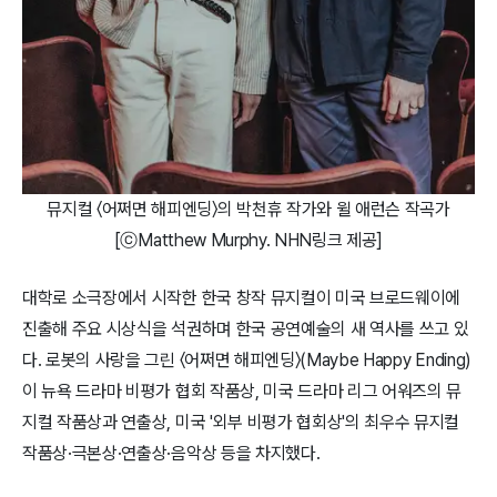
뮤지컬 〈어쩌면 해피엔딩〉의 박천휴 작가와 윌 애런슨 작곡가
[ⓒMatthew Murphy. NHN링크 제공]
대학로 소극장에서 시작한 한국 창작 뮤지컬이 미국 브로드웨이에
진출해 주요 시상식을 석권하며 한국 공연예술의 새 역사를 쓰고 있
다. 로봇의 사랑을 그린 〈어쩌면 해피엔딩〉(Maybe Happy Ending)
이 뉴욕 드라마 비평가 협회 작품상, 미국 드라마 리그 어워즈의 뮤
지컬 작품상과 연출상, 미국 '외부 비평가 협회상'의 최우수 뮤지컬
작품상·극본상·연출상·음악상 등을 차지했다.