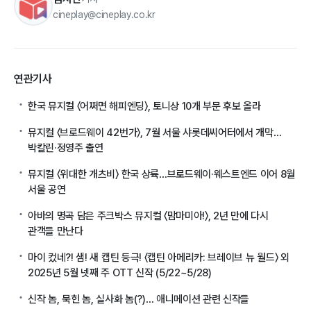
cineplay@cineplay.co.kr
연관기사
한국 뮤지컬 〈어쩌면 해피엔딩〉, 토니상 10개 부문 후보 올라
뮤지컬 〈브로드웨이 42번가〉, 7월 서울 샤롯데씨어터에서 개막…
박칼린·정영주 출연
뮤지컬 〈위대한 개츠비〉 한국 상륙…브로드웨이·웨스트엔드 이어 8월
서울 공연
아바의 명곡 담은 주크박스 뮤지컬 〈맘마미아!〉, 2년 만에 다시
관객들 만난다
마이 컸네?! 샘! 새 캡틴 등극! 〈캡틴 아메리카: 브레이브 뉴 월드〉 외
2025년 5월 넷째 주 OTT 신작 (5/22~5/28)
신작 놈, 묵힌 놈, 실사화 놈(?)… 애니메이션 관련 신작들