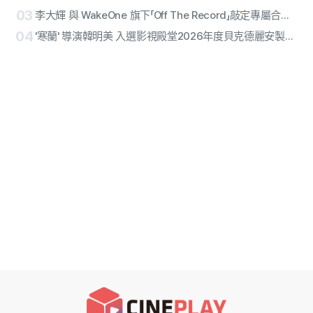
03
李大輝 與 WakeOne 旗下「Off The Record」敲定專屬合約… 多面向藝人開啟個人獨奏生涯第2章
04
'寒蘭' 導演韓明美 入選影視殿堂2026年度貝克德麗安製作人獎