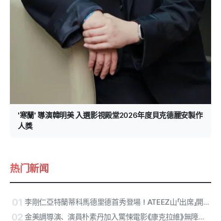
'寒蘭' 導演韓明美 入選影視殿堂2026年度貝克德麗安製作
人獎
热门新闻
01
李剛仁亞特蘭蒂科馬德里德首秀登場！ATEEZ山「出席」開球、RESCENE中場演出確定
02
金美調導演、演員朴素丹加入驚悚電影《康克拉維》無障礙版本