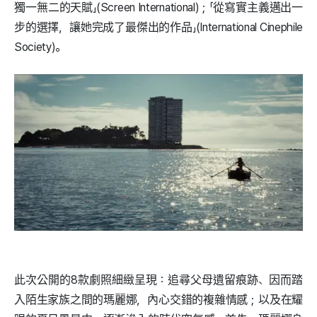
獨一無二的天賦」(Screen International)；「從寫實主義邁出一
步的選擇，讓她完成了最傑出的作品」(International Cinephile
Society)。
此次公開的8款劇照細緻呈現：追尋父母遺留痕跡、因而踏
入陌生家族之間的瑪麗娜，內心交錯的複雜情感；以及在耀