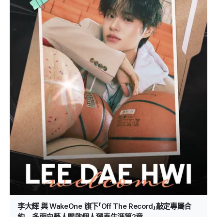
李大輝 與 WakeOne 旗下「Off The Record」敲定專屬合