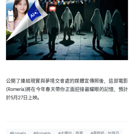
公開了連結現實與夢境交會處的媒體宣傳照後，這部電影
〈Romería〉將在今年春天帶你正面迎接最耀眼的記憶，預計
於5月27日上映。
#Romería
#Romerría
#卡爾拉・西蒙
#露西婭・加西亞