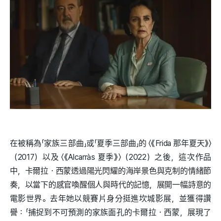
在被稱為「家族三部曲」或「夏季三部曲」的 〈《Frida 那年夏天》〉
（2017）以及 〈《Alcarràs 夏季》〉（2022）之後，這次作品
中，卡爾拉・西蒙透過陽光閃耀的海岸景色與克制的情緒節
奏，以當下的感官喚醒個人與時代的記憶，展開一幅詩意的
電影世界。去年她以競賽片身分挺進坎城影展，並獲得讚
譽：「捕捉到不可預測的家族面孔的卡爾拉・西蒙，展現了