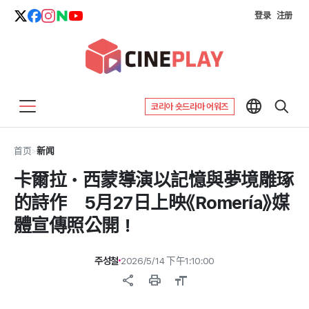
登录
注册
코리아 숏드라마 어워즈
首页
>
新闻
卡爾拉・西蒙導演以記憶與夢境雕琢
的詩作 5月27日上映《Romería》媒
體宣傳照公開！
주성철
2026/5/14 下午1:10:00
share
print
format_size