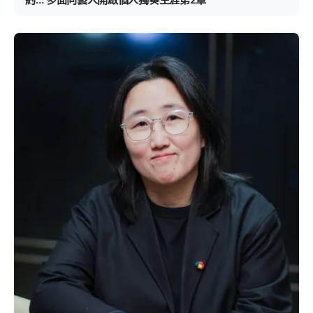
約… 多面向藝人開啟個人獨奏生涯第2章