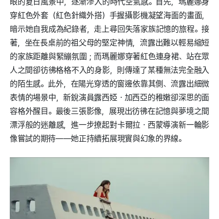
眼的夏日風景中，逐漸滲入的時代空氣感。首先，瑪麗娜身
穿紅色外套（紅色針織外搭）手握攝影機凝望海面的畫面，
暗示她自我成為紀錄者，走上尋回失落家族記憶的旅程。接
著，坐在長桌前的祖父母的堅定神情，流露出難以輕易縮短
的家族距離與緊繃氛圍；而瑪麗娜穿著紅色連身裙、站在眾
人之間卻彷彿格格不入的身影，則傳達了某種無法完全融入
的陌生感。此外，在陽光穿透的窗邊依靠其側、流露出細微
表情的場景中，新銳演員露西婭・加西亞的稚嫩卻深思的面
容格外醒目。最後三張影像，展現出彷彿在記憶與夢境之間
漂浮般的迷離感，進一步撩起對卡爾拉・西蒙導演新一輪影
像嘗試的期待——她正持續拓展現實與幻象的界線。