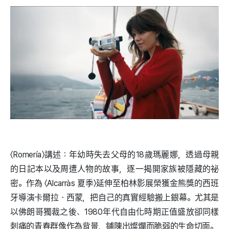
〈Romería〉講述：年幼時失去父母的18歲瑪麗娜，透過母親
的日記本以及周遭人物的故事，逐一揭開家族被隱藏的祕
密。
作為 〈Alcarràs 夏季〉延伸至柏林影展榮獲金熊獎的西班
牙導演卡爾拉・西蒙，把自己的真實經驗搬上銀幕。尤其是
以佛朗哥獨裁之後、1980年代自由化時期正值盛放卻同樣
刺痛的青春群像作為背景，鋪陳出燦爛而脆弱的生命切面。