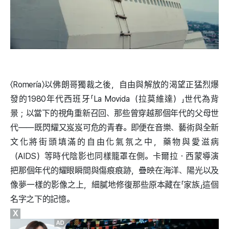
〈Romería〉以佛朗哥獨裁之後，自由與解放的渴望正猛烈爆
發的1980年代西班牙「La Movida（拉莫維達）」世代為背
景；以當下的視角重新召回、那些曾穿越那個年代的父母世
代——既閃耀又岌岌可危的青春。
即便在音樂、藝術與全新
文化將街頭填滿的自由化氣氛之中，藥物與愛滋病
（AIDS）等時代陰影也同樣籠罩在側。卡爾拉・西蒙導演
把那個年代的耀眼瞬間與傷痕痕跡，疊映在海洋、陽光以及
像夢一樣的影像之上，細膩地修復那些原本藏在「家族」這個
名字之下的記憶。
X