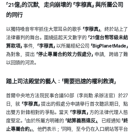
「21億」的沉默，走向崩壞的
「李穆真」
與所屬公司
的同行
以獨特嗓音牢牢抓住大眾耳朵的歌手
「李穆真」
，終於站上了
法律審判的舞台。圍繞這起天文數字的
「21億台幣等級未結
算款項」
事件，
「李穆真」
以所屬經紀公司
「BigPlanetMade」
為對象，提出
「停止專屬合約效力假處分」
申請，跨過了難
以回頭的河流。
踏上司法殿堂的藝人：「需要迅速的權利救濟」
首爾中央地方法院民事合議50部（李尚勳 承辦法官）於27
日，就
「李穆真」
提出的假處分申請舉行首次聽訊期日，點
出雙方針鋒相對的爭點。當天
「李穆真」
方的法律代理人態
度堅定。「由於所屬方明確的
「結算義務違反」
，已經通知
「終
止專屬合約」
」，他們表示；「同時，至今仍在入口網站等平台