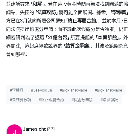
並建議尋求
「和解」
。若在這段黃金時間內無法找到圓滿的協
調點，失控的
「法庭攻防」
將可能全面展開。據悉，
「李穆真」
方已在3月就向所屬公司通知
「終止專屬合約」
，並於本月7日
向法院提出假處分申請；而不論此次假處分是否獲准，仍正
細密研判為了返還
「21億台幣」
所要提起的
「本案訴訟」
。外
界關注，這起席捲歌謠界的
「結算金爭議」
，其波及範圍究竟
會到哪裡。
#李穆真
#LeeMooJin
#BigPlanetMade
#BigPlanetMade
#未結算款項
#終止專屬合約
#假處分申請
#法律爭訟
James choi
기자
J