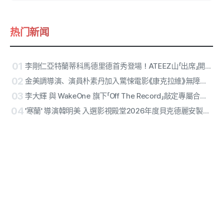
热门新闻
01
李剛仁亞特蘭蒂科馬德里德首秀登場！ATEEZ山「出席」開球、RESCENE中場演出確定
02
金美調導演、演員朴素丹加入驚悚電影《康克拉維》無障礙版本
03
李大輝 與 WakeOne 旗下「Off The Record」敲定專屬合約… 多面向藝人開啟個人獨奏生涯第2章
04
'寒蘭' 導演韓明美 入選影視殿堂2026年度貝克德麗安製作人獎