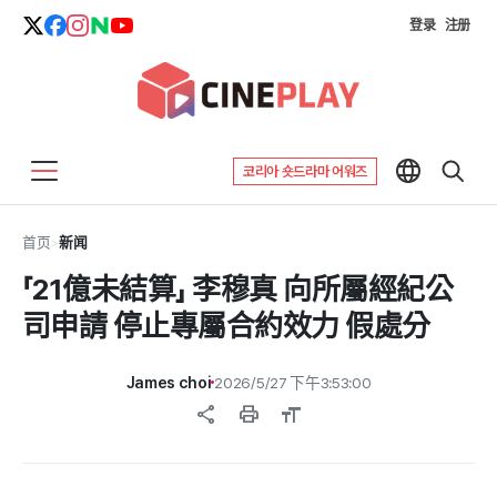
登录
注册
코리아 숏드라마 어워즈
首页
>
新闻
「21億未結算」 李穆真 向所屬經紀公
司申請 停止專屬合約效力 假處分
James choi
2026/5/27 下午3:53:00
share
print
format_size