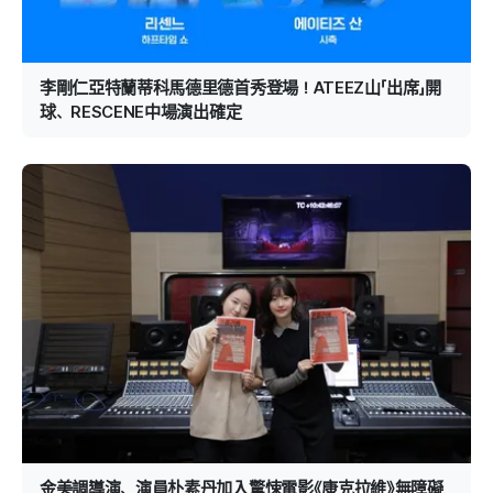
李剛仁亞特蘭蒂科馬德里德首秀登場！ATEEZ山「出席」開
球、RESCENE中場演出確定
金美調導演、演員朴素丹加入驚悚電影《康克拉維》無障礙