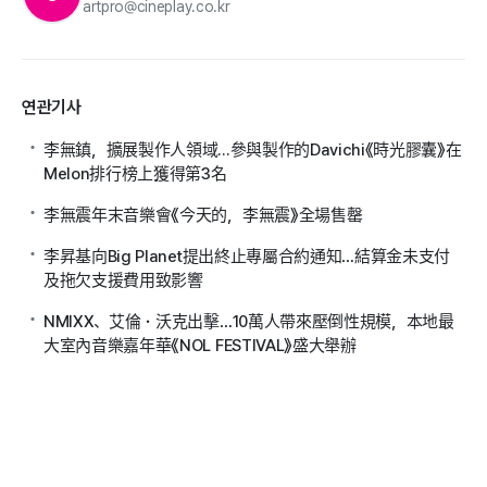
artpro@cineplay.co.kr
연관기사
李無鎮，擴展製作人領域...參與製作的Davichi《時光膠囊》在
Melon排行榜上獲得第3名
李無震年末音樂會《今天的，李無震》全場售罄
李昇基向Big Planet提出終止專屬合約通知…結算金未支付
及拖欠支援費用致影響
NMIXX、艾倫・沃克出擊…10萬人帶來壓倒性規模，本地最
大室內音樂嘉年華《NOL FESTIVAL》盛大舉辦