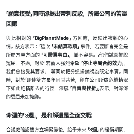
「願意接受」同時卻提出帶刺反駁，所屬公司的苦澀
回應
與此相對的
「BigPlanetMade」
方回應，反映出複雜的心
情。該方表示：「這次
「未結算款項」
事件，若要斷言完全是
所屬方單方面的
「可歸責事由」
，並不容易。」他們試圖擺脫
冤屈。不過，對於「若藝人強烈希望
「停止專屬合約效力」
，
我們會接受其要求」，等同於把分道揚鑣視為既定事實。同
時，對於「即使雙方長年同甘共苦，卻在公司所處危機情況
下如此絕情離去的行徑，深感
「自責與挫折」
」表示，對深深
的委屈未加掩飾。
命運的「3週」，是和解還是全面交戰
合議庭確認雙方立場緊繃後，給予未來
「3週」
的緩衝期間，