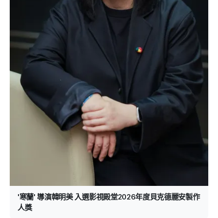
'寒蘭' 導演韓明美 入選影視殿堂2026年度貝克德麗安製作
人獎