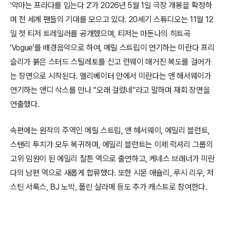
'
악마는 프라다를 입는다 2 '
가 2026년 5월 1일 극장 개봉을 확정하
며 전 세계 팬들의 기대를 모으고 있다. 20세기 스튜디오는 11월 12
일 첫 티저 트레일러를 공개했으며, 티저는 마돈나의 히트곡
'
Vogue'
를 배경음악으로 하여, 메릴 스트립이 연기하는 미란다 프리
슬리가 붉은 스터드 스틸레토를 신고
런웨이 매거진
복도를 걸어가
는 장면으로 시작된다. 엘리베이터 안에서 미란다는 앤 해서웨이가
연기하는 앤디 삭스를 만나 "오래 걸렸네"라고 말하며 재회 장면을
연출했다.​
속편에는 원작의 주역인 메릴 스트립, 앤 해서웨이, 에밀리 블런트,
스탠리 투치가 모두 복귀하며, 에밀리 블런트는 이제 럭셔리 그룹의
고위 임원이 된 에밀리 찰튼 역으로 출연하고, 케네스 브래너가 미란
다의 남편 역으로 새롭게 합류했다. 또한 시몬 애슐리, 루시 리우, 저
스틴 서룩스, BJ 노박, 폴린 샬라메 등도 추가 캐스트로 참여한다.​