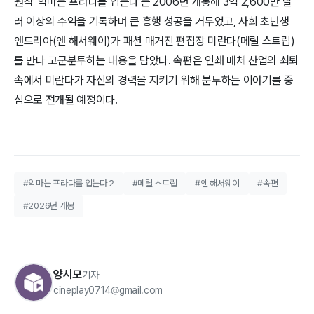
원작 '
악마는 프라다를 입는다'
는 2006년 개봉해 3억 2,600만 달
러 이상의 수익을 기록하며 큰 흥행 성공을 거두었고, 사회 초년생
앤드리아(앤 해서웨이)가 패션 매거진 편집장 미란다(메릴 스트립)
를 만나 고군분투하는 내용을 담았다. 속편은 인쇄 매체 산업의 쇠퇴
속에서 미란다가 자신의 경력을 지키기 위해 분투하는 이야기를 중
심으로 전개될 예정이다.​
#악마는 프라다를 입는다 2
#메릴 스트립
#앤 해서웨이
#속편
#2026년 개봉
양시모
기자
cineplay0714@gmail.com