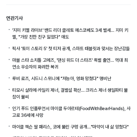
연관기사
'지미 키멜 라이브' 밴드 리더 클레토 에스코베도 3세 별세… 지미 키
멜, "가장 친한 친구 잃었다" 애도
픽사 '토이 스토리 5' 첫 티저 공개, 스마트 태블릿과 맞서는 장난감들
마블 스타 소치틀 고메즈, '댄싱 위드 더 스타즈' 특별 출연… 역대 최
연소 우승자의 화려한 복귀
루비 로즈, 시드니 스위니에 "저능아, 영화 망쳤다" 맹비난
티모시 샬라메·카일리 제너, 결별설 확산… 크리스 제너 생일파티 불
참이 불씨
인기 푸드 인플루언서 마이클 두아르테(FoodWithBearHands), 사
고로 36세에 사망
마이클 잭슨 딸 패리스, 코에 뚫린 구멍 공개…"마약이 내 삶 망쳤다"