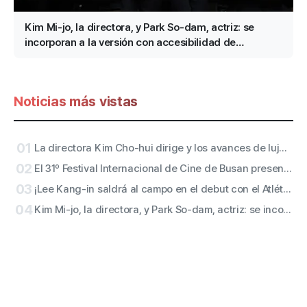
Kim Mi-jo, la directora, y Park So-dam, actriz: se
incorporan a la versión con accesibilidad de
«Conclave»
Noticias más vistas
01
La directora Kim Cho-hui dirige y los avances de lujo de Kang Mal-geum, Jang Hang-jun y la guionista Kim Eun-hee: los protagonistas son
02
El 31º Festival Internacional de Cine de Busan presenta de forma inmediata el póster oficial con el motivo «Grupos» (群像)
03
¡Lee Kang-in saldrá al campo en el debut con el Atlético de Madrid! San de ATEEZ y actuaciones en el descanso de RESCENE confirmadas
04
Kim Mi-jo, la directora, y Park So-dam, actriz: se incorporan a la versión con accesibilidad de «Conclave»