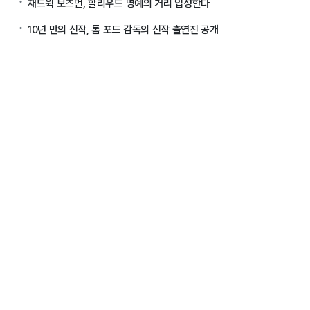
채드윅 보즈먼, 할리우드 명예의 거리 입성한다
10년 만의 신작, 톰 포드 감독의 신작 출연진 공개