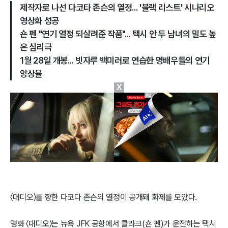
제작자로 나선 다코타 존슨의 열정... '블랙 리스트' 시나리오
영상화 성공
숀 펜 "연기 열정 되살려준 작품"... 택시 안 두 남녀의 밀도 높
은 심리극
1월 28일 개봉... 빗자루 백미러로 연습한 명배우들의 연기
앙상블
X
〈대디오〉를 향한 다코다 존슨의 열정이 공개돼 화제를 모았다.
영화 〈대디오〉는 뉴욕 JFK 공항에서 클라크(숀 펜)가 운전하는 택시