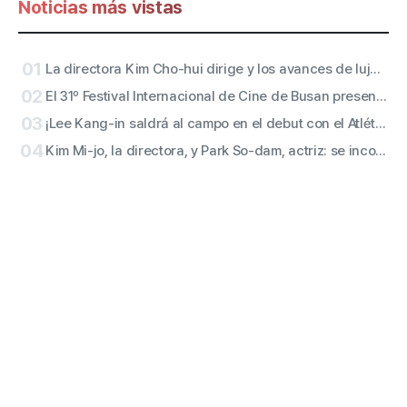
Noticias más vistas
01
La directora Kim Cho-hui dirige y los avances de lujo de Kang Mal-geum, Jang Hang-jun y la guionista Kim Eun-hee: los protagonistas son
02
El 31º Festival Internacional de Cine de Busan presenta de forma inmediata el póster oficial con el motivo «Grupos» (群像)
03
¡Lee Kang-in saldrá al campo en el debut con el Atlético de Madrid! San de ATEEZ y actuaciones en el descanso de RESCENE confirmadas
04
Kim Mi-jo, la directora, y Park So-dam, actriz: se incorporan a la versión con accesibilidad de «Conclave»