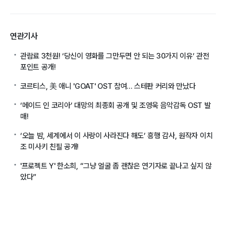
연관기사
관람료 3천원! ‘당신이 영화를 그만두면 안 되는 30가지 이유’ 관전
포인트 공개!
코르티스, 美 애니 'GOAT' OST 참여... 스테판 커리와 만났다
‘메이드 인 코리아’ 대망의 최종회 공개 및 조영욱 음악감독 OST 발
매!
‘오늘 밤, 세계에서 이 사랑이 사라진다 해도’ 흥행 감사, 원작자 이치
조 미사키 친필 공개!
'프로젝트 Y' 한소희, “그냥 얼굴 좀 괜찮은 연기자로 끝나고 싶지 않
았다”