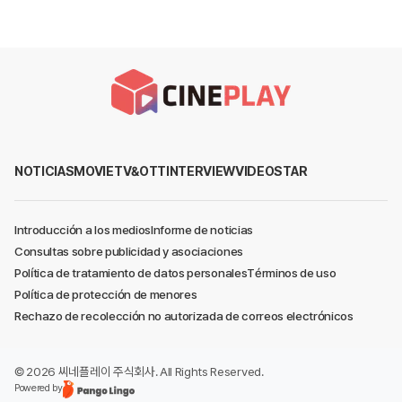
NOTICIAS
MOVIE
TV&OTT
INTERVIEW
VIDEO
STAR
Introducción a los medios
Informe de noticias
Consultas sobre publicidad y asociaciones
Política de tratamiento de datos personales
Términos de uso
Política de protección de menores
Rechazo de recolección no autorizada de correos electrónicos
©
2026
씨네플레이 주식회사
. All Rights Reserved.
Powered by