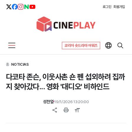
로그인
회원가입
코리아 숏드라마 어워즈
홈
>
NOTICIAS
다코타 존슨, 이웃사촌 숀 펜 섭외하려 집까
지 찾아갔다... 영화 '대디오' 비하인드
성찬얼
19/1/2026 13:20:00
share
print
format_size