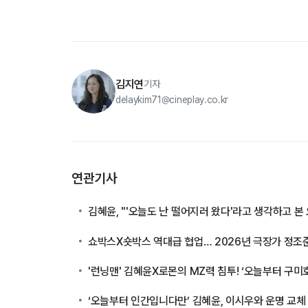
김지연
기자
delaykim71@cineplay.co.kr
연관기사
김혜윤, "'오늘도 난 떨어지러 왔다'라고 생각하고 본 오
쇼박스X숏박스 역대급 협업… 2026년 극장가 정조
'런닝맨' 김혜윤X로몬의 MZ력 침투! ‘오늘부터 구
‘오늘부터 인간입니다만’ 김혜윤, 이시우와 운명 교체 