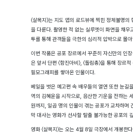
〈살목지〉는 지도 앱의 로드뷰에 찍힌 정체불명의
을 다룬다. 촬영한 적 없는 실루엣이 화면을 채우고
투를 통해 관객들을 극한의 심리적 압박으로 몰아
이번 작품은 공포 장르에서 꾸준히 자신만의 인장
은 앞서 단편 〈함진아비〉, 〈돌림총〉을 통해 장르적 
필모그래피를 쌓아온 인물이다.
베일을 벗은 예고편 속 배우들의 열연 또한 눈길을
역의 김혜윤을 시작으로, 음산한 기운을 전하는 세
원까지, 일곱 명의 인물이 겪는 공포가 교차하며 
막 대사는 영화가 선사할 탈출 불가능한 공포의 깊
영화 〈살목지〉는 오는 4월 8일 극장에서 개봉한다