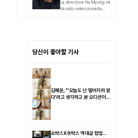
seleccionada como
La directora Ha Myung-mi
especializado en solistas
productora Bechdelian
ha sido seleccionada
Off The Record, operado
del año en Filmoteca
como la Bechdelian del
por Wakeone, la filial
año.El 'Bechdel Day
musical de CJ ENM,
2026' eligió a la directora
anunció oficialmente la
Ha Myung-mi, de
firma del contrato en
〈Hanran〉, en la categoría
exclusiva con Lee Dae-
de productora del año.
당신이 좋아할 기사
hwi.
'Bechdel Day',
organizado y promovido
por la Asociación de
Directores de Cine de
Corea , es un festival de
contenidos que pone el
김혜윤, "'오늘도 난 떨어지러 왔
foco en los valores de la
다'라고 생각하고 본 오디션이
igualdad de género y la
'SKY 캐슬'"
diversidad cultural a
través del cine...
쇼박스X숏박스 역대급 협업…