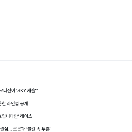
디션이 'SKY 캐슬'"
준한 라인업 공개
미호입니다만’ 레이스
결심… 로몬과 ‘불길 속 투혼’