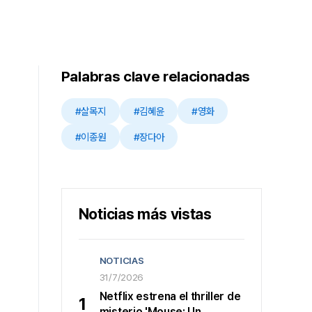
Palabras clave relacionadas
#살목지
#김혜윤
#영화
#이종원
#장다아
Noticias más vistas
NOTICIAS
31/7/2026
Netflix estrena el thriller de
1
misterio 'Mouse: Un