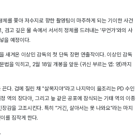
 형체를 쫓아 저수지로 향한 촬영팀이 마주하게 되는 기이한 사건
, 검고 깊은 물 속에서 서서히 정체를 드러내는 '무언가'와의 사
넣을 예정이다.
을 새겨온 이상민 감독의 첫 단독 장편 연출작이다. 이상민 감독
문법을 익히고, 2월 18일 개봉을 앞둔 〈귀신 부르는 앱: 영〉까지
 끈다. 겁에 질린 채 "살목지야"라고 나지막이 읊조리는 PD 수인
정 역의 장다아, 그리고 늪 같은 공포에 잠식되는 기태 역의 이종
긴장감을 고조시킨다. 특히 "거긴, 살아서는 못 나와요"라는 마지
이를 짐작게 한다.
.