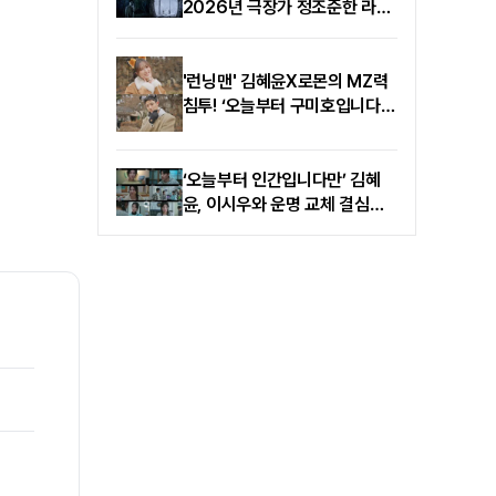
2026년 극장가 정조준한 라인
업 공개
'런닝맨' 김혜윤X로몬의 MZ력
침투! ‘오늘부터 구미호입니다
만’ 레이스
‘오늘부터 인간입니다만’ 김혜
윤, 이시우와 운명 교체 결심…
로몬과 ‘불길 속 투혼’