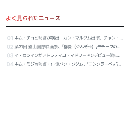
よく見られたニュース
01
キム・チョヒ監督が演出 カン・マルグム出演、チャン・ハンジュン監督とキム・ウンヒ脚本の豪華トレーラー その主役は
02
第31回 釜山国際映画祭、「群像（ぐんぞう）」モチーフの公式ポスターを電撃公開
03
イ・カンインがアトレティコ・マドリードでデビュー戦に出陣！ATEEZのサンが始球式、リセーヌのハーフタイム公演が確定
04
キム・ミジョ監督・俳優パク・ソダム、「コンクラーベ」バリアフリーバージョンに合流