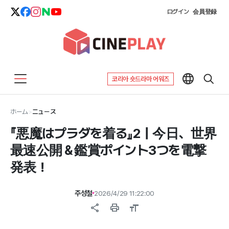
ログイン
会員登録
코리아 숏드라마 어워즈
ホーム
>
ニュース
『悪魔はプラダを着る』2｜今日、世界
最速公開＆鑑賞ポイント3つを電撃
発表！
주성철
2026/4/29 11:22:00
share
print
format_size