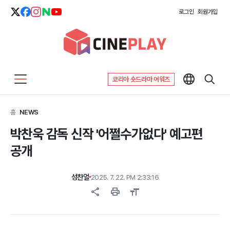
로그인
회원가입
코리아 숏드라마 어워즈
홈
>
NEWS
박찬욱 감독 신작 '어쩔수가없다' 예고편
공개
성찬얼
2025. 7. 22. PM 2:33:16
share
print
format_size