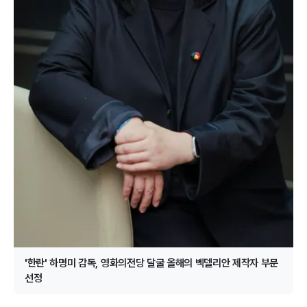
'한란' 하명미 감독, 영화의전당 달굴 올해의 벡델리안 제작자 부문
선정