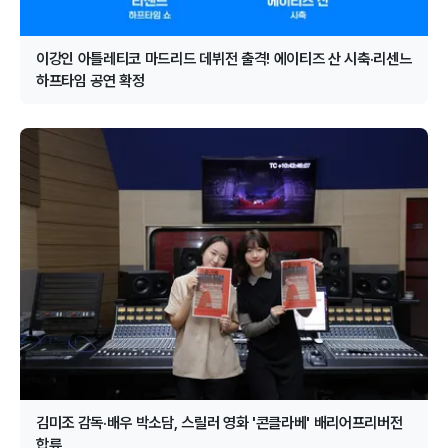
이강인 아틀레티코 마드리드 데뷔전 출격! 에이티즈 산 시축·리센느
하프타임 공연 확정
김미조 감독·배우 박소담, 스릴러 영화 '콘클라베' 배리어프리버전
합류