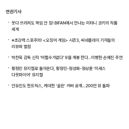
연관기사
웃다 쓰러져도 책임 안 짐! BIFAN에서 만나는 미타니 코키의 작품
세계
※초강력 스포주의! <오징어 게임> 시즌3, 씨네플레이 기자들의
리뷰와 별점
박찬욱 감독 신작 '어쩔수가없다' 9월 개봉 한다...이병헌·손예진 주연
황정민 뮤지컬로 돌아온다, 황정민-정성화-정상훈 ‘미세스
다웃파이어’ 뮤지컬
안유진도 헌트릭스, 케데헌 ‘골든’ 커버 공개…200만 뷰 돌파