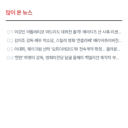
많이 본 뉴스
01
이강인 아틀레티코 마드리드 데뷔전 출격! 에이티즈 산 시축·리센느 하프타임 공연 확정
02
김미조 감독·배우 박소담, 스릴러 영화 '콘클라베' 배리어프리버전 합류
03
이대휘, 웨이크원 산하 '오프더레코드'와 전속계약 확정… 올라운더 아티스트 솔로 2막 시작
04
'한란' 하명미 감독, 영화의전당 달굴 올해의 벡델리안 제작자 부문 선정