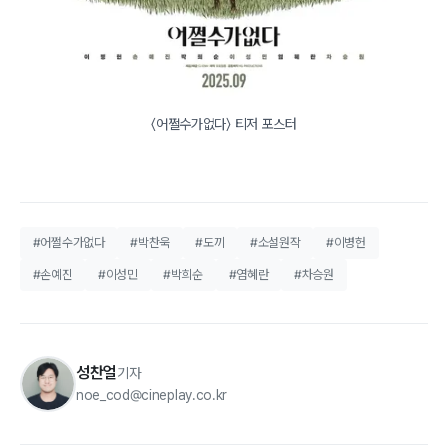
〈어쩔수가없다〉 티저 포스터
#어쩔수가없다
#박찬욱
#도끼
#소설원작
#이병헌
#손예진
#이성민
#박희순
#염혜란
#차승원
성찬얼
기자
noe_cod@cineplay.co.kr