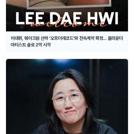
이대휘, 웨이크원 산하 '오프더레코드'와 전속계약 확정… 올라운더
아티스트 솔로 2막 시작