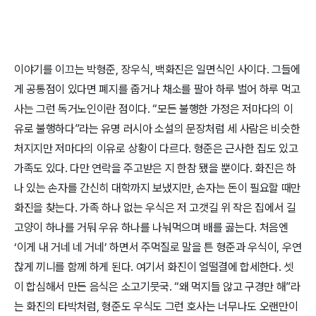
이야기를 이끄는 박형준, 장우식, 백화진은 일면식인 사이다. 그들에
게 공통점이 있다면 폐지를 줍거나 채소를 팔아 하루 벌어 하루 먹고
사는 그런 독거노인이란 점이다. “모든 불행한 가정은 저마다의 이
유로 불행하다”라는 유명 러시아 소설의 문장처럼 세 사람은 비슷한
처지지만 저마다의 이유로 상황이 다르다. 형준은 근사한 집도 있고
가족도 있다. 다만 연락을 주고받은 지 한참 됐을 뿐이다. 화진은 하
나 있는 손자를 간신히 대학까지 보냈지만, 손자는 돈이 필요할 때만
화진을 찾는다. 가족 하나 없는 우식은 저 고갯길 위 작은 집에서 길
고양이 하나를 거둬 우유 하나를 나눠먹으며 배를 곯는다. 처음엔
‘이게 내 거네 네 거네’ 하면서 주먹질로 말을 튼 형준과 우식이, 우연
찮게 끼니를 함께 하게 된다. 여기서 화진이 얼떨결에 합세한다. 셋
이 합심해서 만든 음식은 소고기뭇국. “왜 먹지들 않고 구경만 해”라
는 화진의 타박처럼, 형준도 우식도 그런 호사는 너무나도 오랜만이