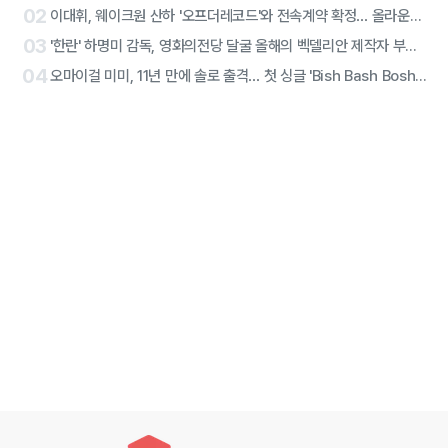
02
이대휘, 웨이크원 산하 '오프더레코드'와 전속계약 확정… 올라운더 아티스트 솔로 2막 시작
03
'한란' 하명미 감독, 영화의전당 달굴 올해의 벡델리안 제작자 부문 선정
04
오마이걸 미미, 11년 만에 솔로 출격… 첫 싱글 'Bish Bash Bosh'로 당찬 선언