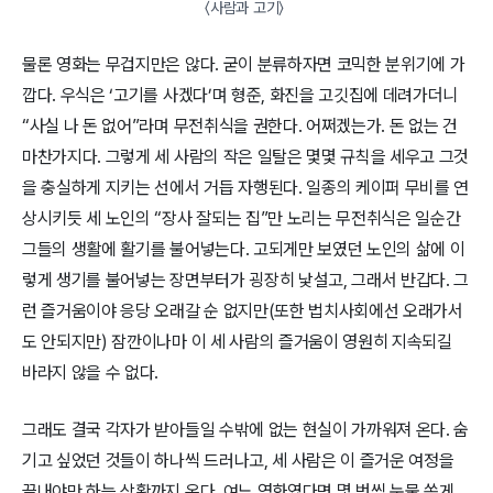
〈사람과 고기〉 
물론 영화는 무겁지만은 않다. 굳이 분류하자면 코믹한 분위기에 가
깝다. 우식은 ‘고기를 사겠다’며 형준, 화진을 고깃집에 데려가더니
“사실 나 돈 없어”라며 무전취식을 권한다. 어쩌겠는가. 돈 없는 건
마찬가지다. 그렇게 세 사람의 작은 일탈은 몇몇 규칙을 세우고 그것
을 충실하게 지키는 선에서 거듭 자행된다. 일종의 케이퍼 무비를 연
상시키듯 세 노인의 “장사 잘되는 집”만 노리는 무전취식은 일순간
그들의 생활에 활기를 불어넣는다. 고되게만 보였던 노인의 삶에 이
렇게 생기를 불어넣는 장면부터가 굉장히 낯설고, 그래서 반갑다. 그
런 즐거움이야 응당 오래갈 순 없지만(또한 법치사회에선 오래가서
도 안되지만) 잠깐이나마 이 세 사람의 즐거움이 영원히 지속되길
바라지 않을 수 없다.
그래도 결국 각자가 받아들일 수밖에 없는 현실이 가까워져 온다. 숨
기고 싶었던 것들이 하나씩 드러나고, 세 사람은 이 즐거운 여정을
끝내야만 하는 상황까지 온다. 여느 영화였다면 몇 번씩 눈물 쏟게