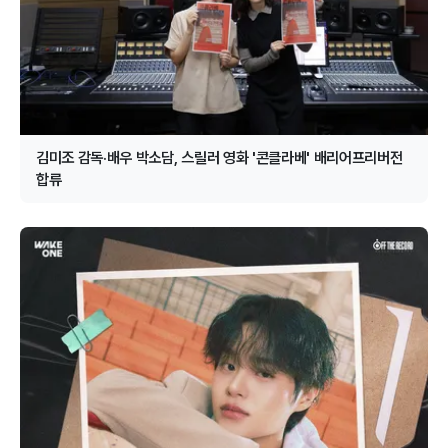
김미조 감독·배우 박소담, 스릴러 영화 '콘클라베' 배리어프리버전
합류