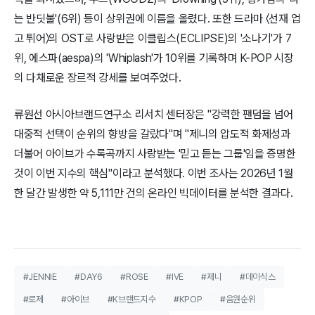
는 반딧불'(6위) 등이 상위권에 이름을 올렸다. 또한 드라마 〈선재 업
고 튀어〉의 OST로 사랑받은 이클립스(ECLIPSE)의 '소나기'가 7
위, 에스파(aespa)의 'Whiplash'가 10위를 기록하며 K-POP 시장
의 다채로운 장르적 강세를 보여주었다.
류원선 아시아브랜드연구소 리서치 센터장은 "강력한 팬덤을 넘어
대중적 선택이 순위의 향방을 갈랐다"며 "제니의 압도적 화제성과
더불어 아이브가 수록곡까지 사랑받는 '믿고 듣는 그룹'임을 증명한
것이 이번 지수의 핵심"이라고 분석했다. 이번 조사는 2026년 1월
한 달간 발생한 약 5,111만 건의 온라인 빅데이터를 분석한 결과다.
#JENNIE
#DAY6
#ROSE
#IVE
#제니
#데이식스
#로제
#아이브
#K브랜드지수
#KPOP
#음원순위