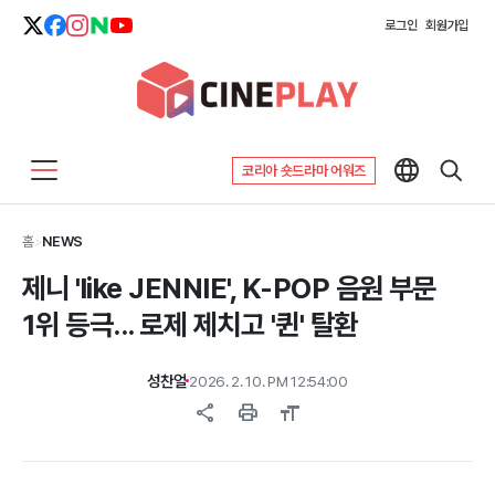
로그인
회원가입
코리아 숏드라마 어워즈
홈
>
NEWS
제니 'like JENNIE', K-POP 음원 부문
1위 등극... 로제 제치고 '퀸' 탈환
성찬얼
2026. 2. 10. PM 12:54:00
share
print
format_size