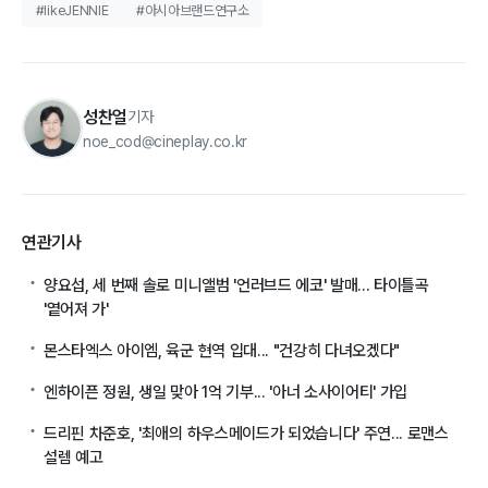
#likeJENNIE
#아시아브랜드연구소
성찬얼
기자
noe_cod@cineplay.co.kr
연관기사
양요섭, 세 번째 솔로 미니앨범 '언러브드 에코' 발매... 타이틀곡
'옅어져 가'
몬스타엑스 아이엠, 육군 현역 입대... "건강히 다녀오겠다"
엔하이픈 정원, 생일 맞아 1억 기부... '아너 소사이어티' 가입
드리핀 차준호, '최애의 하우스메이드가 되었습니다' 주연... 로맨스
설렘 예고