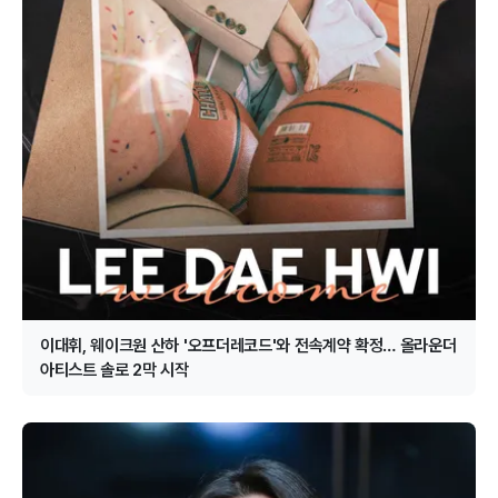
이대휘, 웨이크원 산하 '오프더레코드'와 전속계약 확정… 올라운더
아티스트 솔로 2막 시작