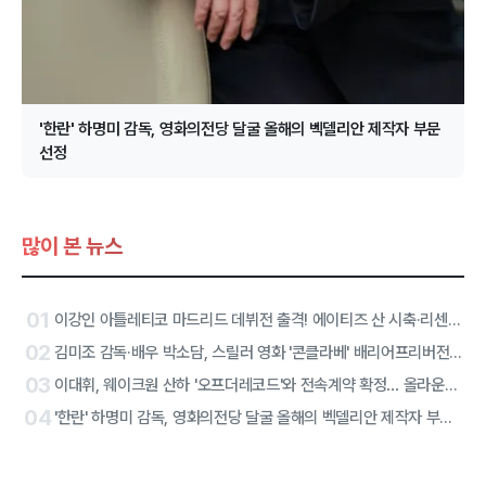
'한란' 하명미 감독, 영화의전당 달굴 올해의 벡델리안 제작자 부문
선정
많이 본 뉴스
01
이강인 아틀레티코 마드리드 데뷔전 출격! 에이티즈 산 시축·리센느 하프타임 공연 확정
02
김미조 감독·배우 박소담, 스릴러 영화 '콘클라베' 배리어프리버전 합류
03
이대휘, 웨이크원 산하 '오프더레코드'와 전속계약 확정… 올라운더 아티스트 솔로 2막 시작
04
'한란' 하명미 감독, 영화의전당 달굴 올해의 벡델리안 제작자 부문 선정