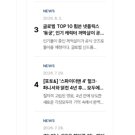
'어떻게 해야 했을까. '의 '후지노
+' 한국 오리지널 콘텐츠 글로벌 시청률
도모아키' 감독은 단호한 어조로
NEWS
1위를 거머쥔 '메이드 인 코리아'가
반문한다. 그는 가족의 치부를 스크린에
마침내 두 번째 장을 연다. 월트디즈니
2026. 8. 2.
투사한 목적이 부모에 대한 단죄가
컴퍼니 코리아는 다음 달 9일 '메이드
아님을 명확히 했다. 오히려 현재
글로벌 TOP 10 휩쓴 넷플릭스
3
인 코리아2'의 전 세계 동시 첫 공개를
진행형인 사회적 고립과 정신질환자
'동궁', 인기 캐릭터 꺼먹살이 공식
공식화하며 웰메이드 누아르의 귀환을
돌봄의 사각지대를 공론화하기 위한
굿즈 전격 발매
인기몰이 중인 꺼먹살이가 공식 굿즈로
알렸다. 격동의 1970년대를 관통했던
치열한 기록임을 강조한다.
돌아올 예정이다. 글로벌 신드롬
전작은 낮에는 중앙정보부 요원, 밤에는
넷플릭스 신작 속 마스코트의 탄생
밀수업자라는 극단적 이중생활을
넷플릭스는 최근 공개한 드라마 〈동궁〉
소화한 백기태('현빈' 분)와 그를 쫓는
NEWS
속 캐릭터 꺼먹살이에 관한 여러 정보를
집념의 검사 장건영('정우성' 분)의 숨
공개했다. 그중 화제를 모은 건 오는
2026. 7. 29.
막히는 혈투를 그렸다. 압도적인
8월 무신사 드롭 을 통해 꺼먹살이 키링
몰입감과 탄탄한 서사로 국내외 평단의
[포토&] '스파이더맨 4' 헐크·
4
5종과 무신사 스탠다드 컬래버 티셔츠
찬사를 받으며 K-콘텐츠의 위상을 높인
퍼니셔와 얽힌 4년 후… 모두에게
2종이 발매될 예정이란 발표였다.
바 있다.
잊힌 영웅 '홀로서기'
철저히 고립된 영웅, 4년 만에 당도한
꺼먹살이는 〈동궁〉 속 캐릭터로 귀천 역
새로운 각성모두의 기억 속에서 완벽히
남주혁을 졸졸 따라다니는 귀매이다.
소거된 스파이더맨 피터 파커('톰
공포 스릴러 장르 속 분위기 환기하는
홀랜드' 분)가 4년의 침묵을 깨고
특별한 매력 〈동궁〉은 조선시대를
NEWS
귀환했다. 개봉 전부터 예매 관객 83만
배경으로 왕가의 핏줄이 의문의 죽음을
명을 돌파하며 올해 극장가 최고
2026. 7. 28.
당하는 저주에 맞서는 귀천과 궁녀 생강
기대작으로 자리매김한 '스파이더맨: