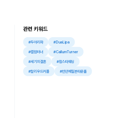
관련 키워드
#두아리파
#DuaLipa
#캘럼터너
#CallumTurner
#세기의결혼
#팝스타웨딩
#할리우드커플
#런던메릴본타운홀