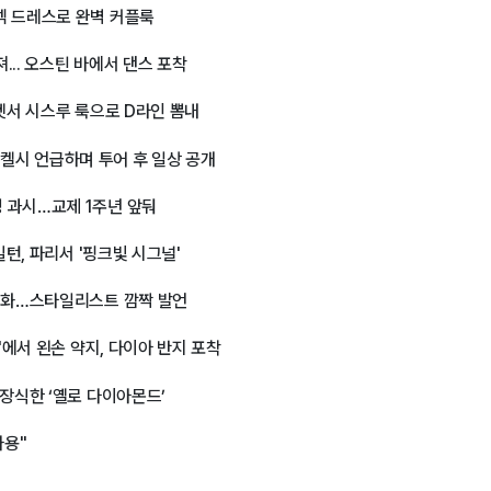
넥 드레스로 완벽 커플룩
져... 오스틴 바에서 댄스 포착
드카펫서 시스루 룩으로 D라인 뽐내
' 켈시 언급하며 투어 후 일상 공개
 과시…교제 1주년 앞둬
밀턴, 파리서 '핑크빛 시그널'
 점화…스타일리스트 깜짝 발언
'에서 왼손 약지, 다이아 반지 포착
 장식한 ‘옐로 다이아몬드’
사용"