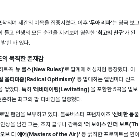
 포착되며 세간의 이목을 집중시켰다. 이후
'두아 리파'
는 영국 보그
나이 들고 인생의 모든 순간을 지켜보며 영원한
'최고의 친구'
가 된
밝힌 바 있다.
드의 묵직한 존재감
 히트곡
'뉴 룰스(New Rules)'
로 팝계에 혜성처럼 등장했다. 이
컬 옵티미즘(Radical Optimism)'
등 발매하는 앨범마다 신드
 쌓았다. 특히
'레비테이팅(Levitating)'
을 포함한 5곡을 빌보
현존하는 최고의 팝 디바임을 입증했다.
로벌 팬덤을 보유하고 있다. 블록버스터 프랜차이즈
'신비한 동물
인상을 남긴 그는, 조지 클루니 감독의
'더 보이스 인 더 보트(Th
브 디 에어(Masters of the Air)'
등 굵직한 프로젝트를 연이