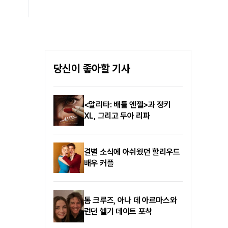
않겠다고 약속했다. 지난
페스티벌로 매년 성평등한
2017년 엠넷 '프로듀스 101
재현과 새로운 여성 서사를
시즌2'를 통해 결성된 프로젝트
보여준 작품 '벡델초이스 10'과
그룹 워너원으로 가요계에
감독·작가·배우·제작자
혜성같이 등장한 이대휘는
부문에서 돋보이는 활약을 펼친
단숨에 글로벌 팬덤을
창작자 '벡델리안'을 선정한다.
사로잡았다.
당신이 좋아할 기사
〈한란〉은 '벡델초이스 10'에
선정되었으며, 〈한란〉의 연출·
각본·제작을 담당한 하명미
감독은 '벡델리안' 제작자
<알리타: 배틀 엔젤>과 정키
부문에 선정됐다.
XL, 그리고 두아 리파
결별 소식에 아쉬웠던 할리우드
배우 커플
톰 크루즈, 아나 데 아르마스와
런던 헬기 데이트 포착