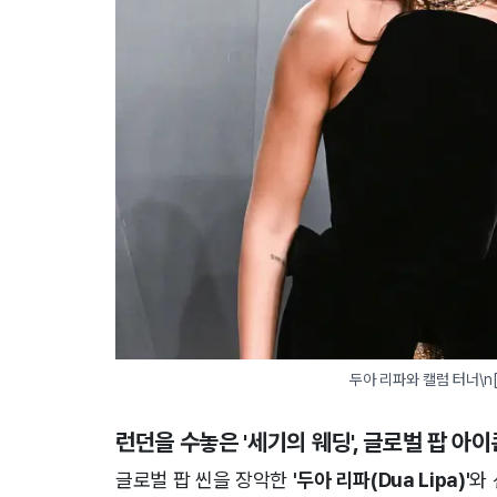
두아 리파와 캘럼 터너\n
런던을 수놓은
'세기의 웨딩'
, 글로벌 팝 아
글로벌 팝 씬을 장악한
'두아 리파(Dua Lipa)'
와