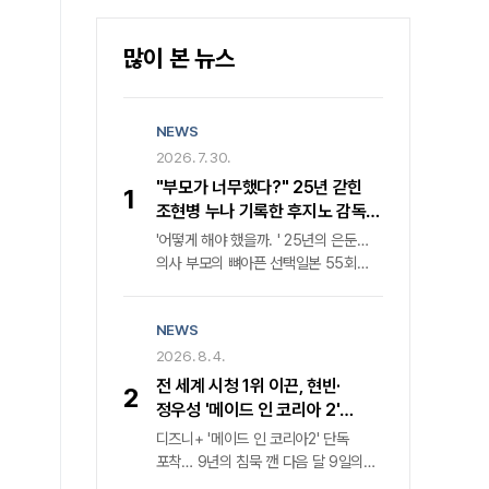
많이 본 뉴스
NEWS
2026. 7. 30.
"부모가 너무했다?" 25년 갇힌
1
조현병 누나 기록한 후지노 감독의
속사정
'어떻게 해야 했을까. ' 25년의 은둔…
의사 부모의 뼈아픈 선택일본 55회
연속 매진 화제작, 1980년대 정신과
의료 현실과 가족의 딜레마 조명비극의
NEWS
단면을 넘어선 성찰, 카메라가 응시한
가족의 이면"부모의 대처가 가혹했다는
2026. 8. 4.
비판이 지배적이었다. 그러나 과연 이
전 세계 시청 1위 이끈, 현빈·
2
비극의 책임이 온전히 그들에게만 있는
정우성 '메이드 인 코리아 2'
것일까. " 25년이라는 긴 세월 동안
귀환… 디즈니+ 내달 9일 공개
디즈니+ '메이드 인 코리아2' 단독
세상과 단절된 채 살아온 조현병 환자
포착… 9년의 침묵 깬 다음 달 9일의
누나의 궤적을 좇은 다큐멘터리 영화
반전지난해 전 세계를 강타하며 '디즈니