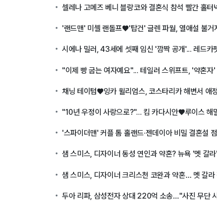
셀레나 고메즈 베니 블랑코와 결혼식 참석 빨간 홀터
'랜드맨' 미셸 랜돌프♥'탑건' 글렌 파월, 열애설 불거
시에나 밀러, 43세에 셋째 임신 '깜짝 공개'... 레
"이제 빵 굽는 여자예요"... 테일러 스위프트, '약혼자
채닝 테이텀♥잉카 윌리엄스, 코스타리카 해변서 애정
"10년 우정이 사랑으로?"... 킴 카다시안♥루이스 해
'스파이더맨' 커플 톰 홀랜드·젠데이아 비밀 결혼설
샘 스미스, 디자이너 동성 연인과 약혼? 뉴욕 '멧 갈라
샘 스미스, 디자이너 크리스천 코완과 약혼… 멧 갈라
두아 리파, 삼성전자 상대 220억 소송…"사진 무단 