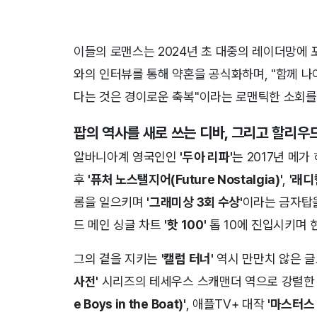
이들의 로맨스는 2024년 초 대중의 레이더망에
와의 인터뷰를 통해 약혼을 공식화하며, "함께 
다는 것은 경이로운 축복"이라는 로맨틱한 소회를 
팝의 역사를 새로 쓰는 디바, 그리고 할리우
알바니아계 영국인인
'두아 리파'
는 2017년 메가
후
'퓨처 노스탤지어(Future Nostalgia)'
,
'래디
롬을 일으키며
'그래미상 3회 수상'
이라는 금자탑을
드 메인 싱글 차트
'핫 100'
톱 10에 진입시키며 
그의 곁을 지키는
'캘럼 터너'
역시 만만치 않은 글
사전'
시리즈의 테세우스 스캐맨더 역으로 강렬한 
e Boys in the Boat)'
, 애플TV+ 대작
'마스터스 오