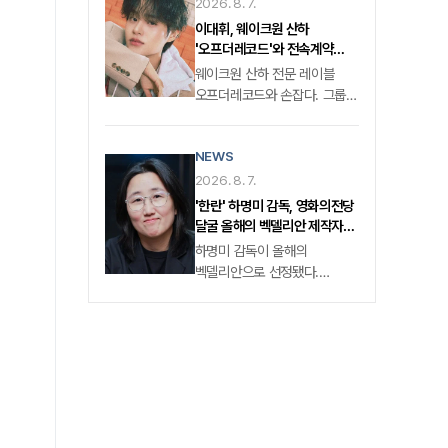
2026. 8. 7.
이대휘, 웨이크원 산하
'오프더레코드'와 전속계약
확정… 올라운더 아티스트 솔로
웨이크원 산하 전문 레이블
2막 시작
오프더레코드와 손잡다. 그룹
워너원 과 에이비식스(AB6IX)
출신 가수 이대휘가 솔로
NEWS
아티스트로서 새로운 도약에
나선다. 7일 CJ ENM의 음악
2026. 8. 7.
자회사 웨이크원이 운영하는
'한란' 하명미 감독, 영화의전당
솔로 전문 레이블
달굴 올해의 벡델리안 제작자
오프더레코드는 이대휘와의
부문 선정
하명미 감독이 올해의
전속계약 체결 소식을 공식
벡델리안으로 선정됐다.
발표했다. 소속사 측은
'벡델데이 2026'은 올해의
이대휘의 다채로운 매력과
제작자 부문에 〈한란〉의 하명미
뛰어난 음악적 기량을 높이
감독을 선정했다.
평가하며, 향후 그가
한국영화감독조합 이 주최·
아티스트로서 지닌 잠재력을
주관하는 '벡델데이'는 한국
방송과 음악 등 다방면에서
영화와 시리즈를 통해
마음껏 발휘할 수 있도록
양성평등과 문화다양성의
전폭적인 지원을 아끼지
가치를 조명하는 콘텐츠