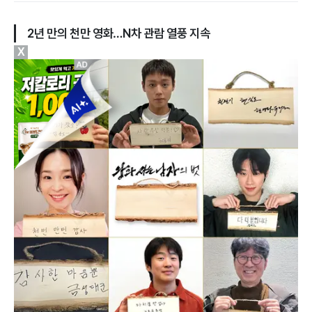
2년 만의 천만 영화…N차 관람 열풍 지속
X