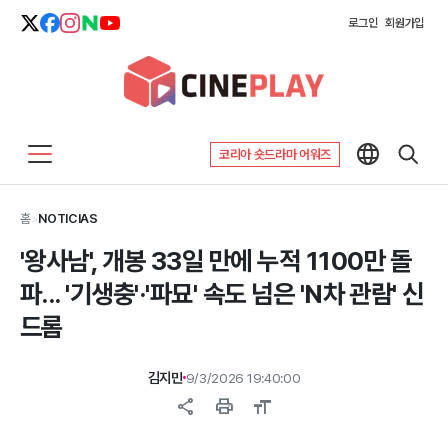
로그인
회원가입
코리아 숏드라마 어워즈
홈
>
NOTICIAS
'왕사남', 개봉 33일 만에 누적 1100만 돌
파... '기생충'·'파묘' 속도 넘은 'N차 관람' 신
드롬
김지민
9/3/2026 19:40:00
share
print
format_size