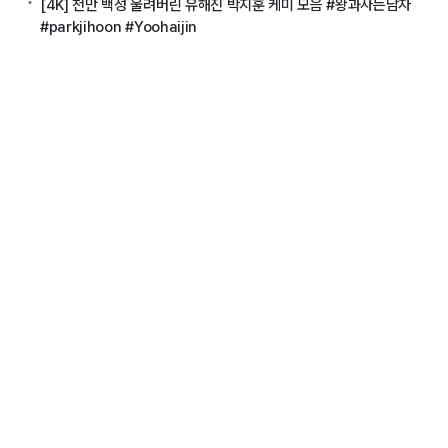
[4K] 천만 백성 울려버린 유해진 박지훈 케미 모음 #왕과사는남자
#parkjihoon #Yoohaijin