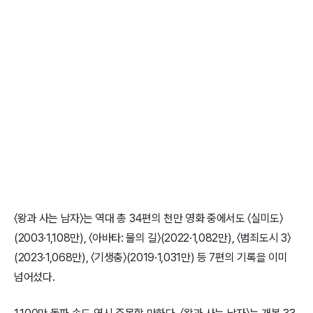
〈왕과 사는 남자〉는 역대 총 34편의 천만 영화 중에서도 〈실미도〉
(2003·1,108만), 〈아바타: 물의 길〉(2022·1,082만), 〈범죄도시 3〉
(2023·1,068만), 〈기생충〉(2019·1,031만) 등 7편의 기록을 이미
넘어섰다.