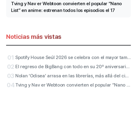
Tving y Nav er Webtoon convierten el popular “Nano
List” en anime: estrenan todos los episodios el 17
Noticias más vistas
01
Spotify House Seúl 2026 se celebra con el mayor tamaño de su historia… desfilan RIIZE, Diplo y JANNABI, entre otros
02
El regreso de BigBang con todo en su 20º aniversario de debut… Lanzamiento del nuevo tema “BiiiG” el día 19 y puesta en marcha de un proyecto histórico en Jamsil
03
Nolan ‘Odisea’ arrasa en las librerías, más allá del cine… Un texto que despierta del siglo VIII a. C.
04
Tving y Nav er Webtoon convierten el popular “Nano List” en anime: estrenan todos los episodios el 17