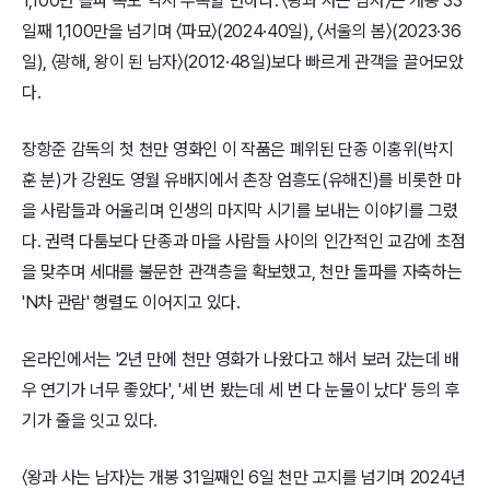
1,100만 돌파 속도 역시 주목할 만하다. 〈왕과 사는 남자〉는 개봉 33
일째 1,100만을 넘기며 〈파묘〉(2024·40일), 〈서울의 봄〉(2023·36
일), 〈광해, 왕이 된 남자〉(2012·48일)보다 빠르게 관객을 끌어모았
다.
장항준 감독의 첫 천만 영화인 이 작품은 폐위된 단종 이홍위(박지
훈 분)가 강원도 영월 유배지에서 촌장 엄흥도(유해진)를 비롯한 마
을 사람들과 어울리며 인생의 마지막 시기를 보내는 이야기를 그렸
다. 권력 다툼보다 단종과 마을 사람들 사이의 인간적인 교감에 초점
을 맞추며 세대를 불문한 관객층을 확보했고, 천만 돌파를 자축하는
'N차 관람' 행렬도 이어지고 있다.
온라인에서는 '2년 만에 천만 영화가 나왔다고 해서 보러 갔는데 배
우 연기가 너무 좋았다', '세 번 봤는데 세 번 다 눈물이 났다' 등의 후
기가 줄을 잇고 있다.
〈왕과 사는 남자〉는 개봉 31일째인 6일 천만 고지를 넘기며 2024년