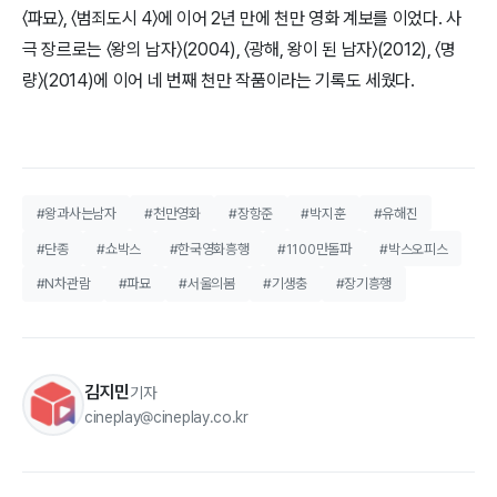
〈파묘〉, 〈범죄도시 4〉에 이어 2년 만에 천만 영화 계보를 이었다. 사
극 장르로는 〈왕의 남자〉(2004), 〈광해, 왕이 된 남자〉(2012), 〈명
량〉(2014)에 이어 네 번째 천만 작품이라는 기록도 세웠다.
#왕과사는남자
#천만영화
#장항준
#박지훈
#유해진
#단종
#쇼박스
#한국영화흥행
#1100만돌파
#박스오피스
#N차관람
#파묘
#서울의봄
#기생충
#장기흥행
김지민
기자
cineplay@cineplay.co.kr