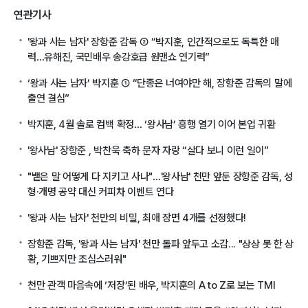
연관기사
'왕과 사는 남자' 장항준 감독 ② “박지훈, 인간적으로도 독특한 매
력…유해진, 국민배우 송강호급 원맨쇼 연기력”
‘왕과 사는 남자’ 박지훈 ① “단종은 너여야만 해, 장항준 감독의 말에
출연 결심”
박지훈, 4월 솔로 컴백 확정… ‘왕사남’ 흥행 열기 이어 본업 귀환
'왕사남' 장항준 , 박찬욱 축하 문자 자랑 “살다 보니 이런 일이”
"뱉은 말 어떻게 다 지키고 사나"…'왕사남' 천만 앞둔 장항준 감독, 성
형·개명 공약 대신 커피차 이벤트 연다
'왕과 사는 남자' 천만의 비밀, 최애 장면 4개를 선정했다!
장항준 감독, '왕과 사는 남자' 천만 돌파 앞두고 소감... "상상 못 한 상
황, 기쁘지만 조심스러워"
천만 관객 마음속에 ‘저장’된 배우, 박지훈의 A to Z로 보는 TMI