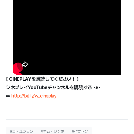
【 CINEPLAYを購読してください！ 】
シネプレイYouTubeチャンネルを購読する ･ᴥ･
➡️
http://bit.ly/w_cineplay
#コ・ユジョン
#キム・ソンホ
#イサトン