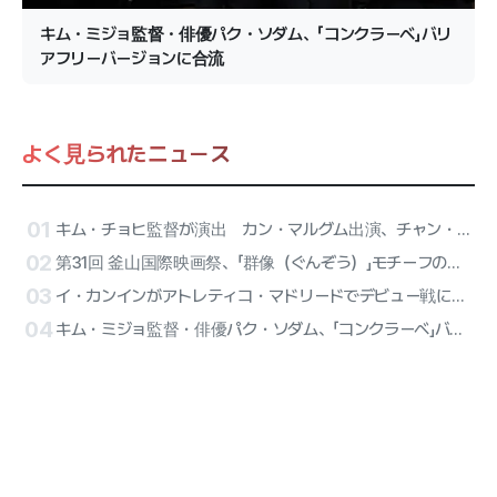
キム・ミジョ監督・俳優パク・ソダム、「コンクラーベ」バリ
アフリーバージョンに合流
よく見られたニュース
01
キム・チョヒ監督が演出 カン・マルグム出演、チャン・ハンジュン監督とキム・ウンヒ脚本の豪華トレーラー その主役は
02
第31回 釜山国際映画祭、「群像（ぐんぞう）」モチーフの公式ポスターを電撃公開
03
イ・カンインがアトレティコ・マドリードでデビュー戦に出陣！ATEEZのサンが始球式、リセーヌのハーフタイム公演が確定
04
キム・ミジョ監督・俳優パク・ソダム、「コンクラーベ」バリアフリーバージョンに合流