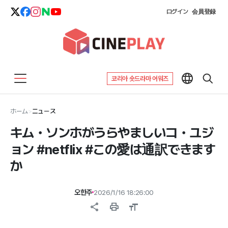
ログイン
会員登録
코리아 숏드라마 어워즈
ホーム
>
ニュース
キム・ソンホがうらやましいコ・ユジ
ョン #netflix #この愛は通訳できます
か
오한주
2026/1/16 18:26:00
share
print
format_size