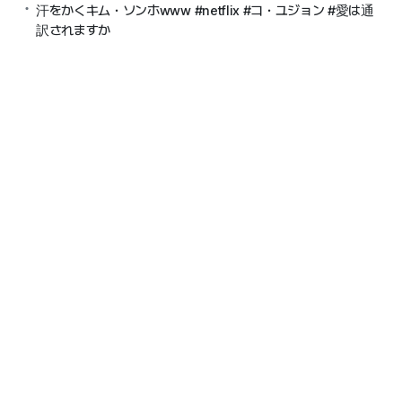
汗をかくキム・ソンホwww #netflix #コ・ユジョン #愛は通
訳されますか