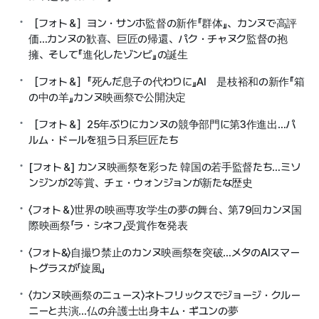
［フォト＆］ヨン・サンホ監督の新作『群体』、カンヌで高評
価…カンヌの歓喜、巨匠の帰還、パク・チャヌク監督の抱
擁、そして『進化したゾンビ』の誕生
［フォト＆］『死んだ息子の代わりに』AI 是枝裕和の新作『箱
の中の羊』カンヌ映画祭で公開決定
［フォト＆］25年ぶりにカンヌの競争部門に第3作進出…パ
ルム・ドールを狙う日系巨匠たち
[フォト＆] カンヌ映画祭を彩った 韓国の若手監督たち…ミソ
ンジンが2等賞、チェ・ウォンジョンが新たな歴史
〈フォト＆〉世界の映画専攻学生の夢の舞台、第79回カンヌ国
際映画祭「ラ・シネフ」受賞作を発表
〈フォト&〉自撮り禁止のカンヌ映画祭を突破…メタのAIスマー
トグラスが「旋風」
〈カンヌ映画祭のニュース〉ネトフリックスでジョージ・クルー
ニーと共演…仏の弁護士出身キム・ギユンの夢