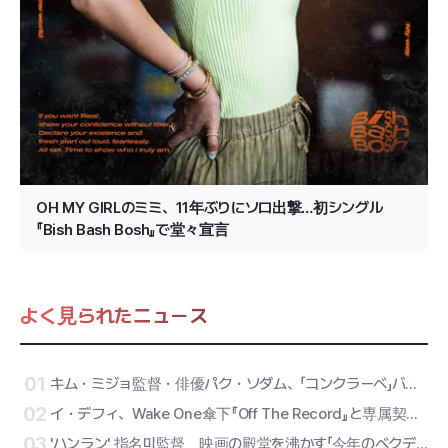
OH MY GIRLのミミ、11年ぶりにソロ出撃…初シングル
『Bish Bash Bosh』で堂々宣言
よく見られたニュース
01
キム・ミジョ監督・俳優パク・ソダム、「コンクラーベ」バリアフリーバージョンに合流
02
イ・デフィ、Wake One傘下『Off The Record』と専属契約確定…オールラウンダー・アーティストのソロ第2幕
03
'ハンラン' 指名미監督 映画の殿堂を沸かす「今年のベクデルエイリアン」部門に選定