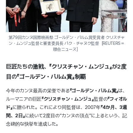
第79回カンヌ国際映画祭 ゴールデン・パルム賞受賞者 クリスチャ
ン・ムンジュ監督と審査委員長 パク・チャヌク監督［REUTERS＝
聯合ニュース］
巨匠たちの激戦、
『クリスチャン・ムンジュ』
が2度
目の
『ゴールデン・パルム賞』
制覇
今年のカンヌ最高の栄誉である
『ゴールデン・パルム賞』
は、
ルーマニアの巨匠
『クリスチャン・ムンジュ』
監督の
『フィオル
ド』
に贈られた。これにより同監督は、2007年
『4か月、3週
間、2日』
に続いて2度目の“カンヌの頂点”に上るという、記
念碑的な快挙を達成した。