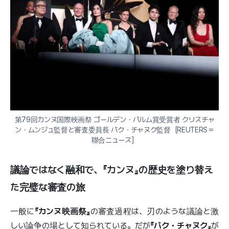
第79回カンヌ国際映画祭 ゴールデン・パルム賞受賞者 クリスチャ
ン・ムンジュ監督と審査委員長 パク・チャヌク監督［REUTERS＝
聯合ニュース］
議論ではなく融和で、『カンヌ』の歴史を塗り替え
た完璧な審査の旅
一般に
『カンヌ映画祭』
の審査過程は、刃のような議論と激
しい論争の場として知られている。だが
『パク・チャヌク』
が