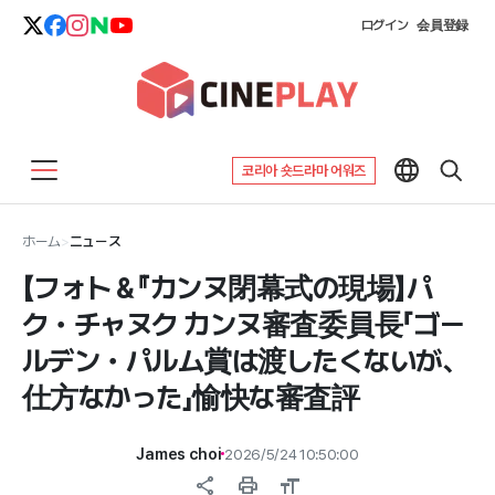
ログイン
会員登録
코리아 숏드라마 어워즈
ホーム
>
ニュース
【フォト＆『カンヌ閉幕式の現場】パ
ク・チャヌク カンヌ審査委員長「ゴー
ルデン・パルム賞は渡したくないが、
仕方なかった」愉快な審査評
James choi
2026/5/24 10:50:00
share
print
format_size