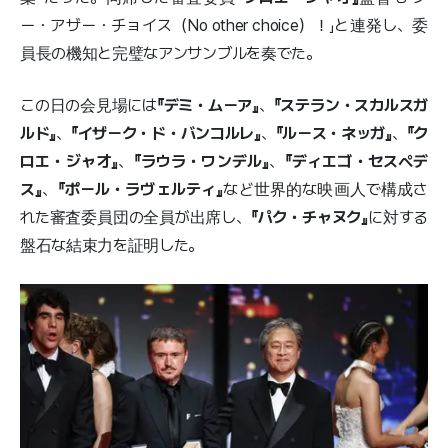
ー・アザー・チョイス（No other choice）！」と連発し、委
員長の機知と完璧なアンサンブルを奏でた。
この日の会見場には
『デミ・ムーア』
、
『ステラン・スカルスガ
ルド』
、
『イザーク・ド・バンコルレ』
、
『ルース・ネッガ』
、
『ク
ロエ・ジャオ』
、
『ラウラ・ワンデル』
、
『ディエゴ・セスペデ
ス』
、
『ポール・ラヴェルティ』
など世界的な映画人で構成さ
れた審査委員団の全員が出席し、
『パク・チャヌク』
に対する
盤石な結束力を証明した。