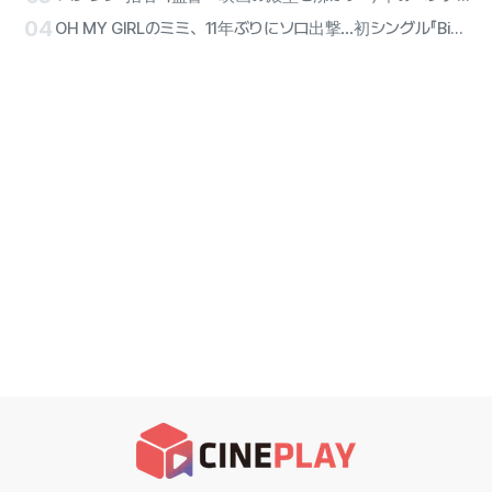
04
OH MY GIRLのミミ、11年ぶりにソロ出撃…初シングル『Bish Bash Bosh』で堂々宣言