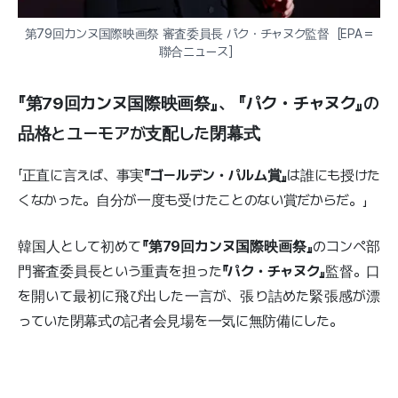
第79回カンヌ国際映画祭 審査委員長 パク・チャヌク監督［EPA＝
聯合ニュース］
『第79回カンヌ国際映画祭』
、
『パク・チャヌク』
の
品格とユーモアが支配した閉幕式
「正直に言えば、事実
『ゴールデン・パルム賞』
は誰にも授けた
くなかった。自分が一度も受けたことのない賞だからだ。」
韓国人として初めて
『第79回カンヌ国際映画祭』
のコンペ部
門審査委員長という重責を担った
『パク・チャヌク』
監督。口
を開いて最初に飛び出した一言が、張り詰めた緊張感が漂
っていた閉幕式の記者会見場を一気に無防備にした。