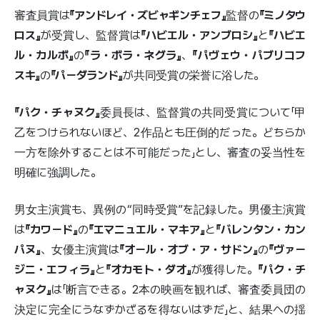
審査員賞は
『アンドレイ・ズビャギンチェフ』
監督の
『ミノタウ
ロス』
が受賞し、監督賞は
『ハビエル・アンブロシ』
と
『ハビエ
ル・カルボ』
の
『ラ・ボラ・ネグラ』
、
『パヴェウ・パブリコフ
スキ』
の
『パーダランド』
が共同受賞の栄誉に浴した。
『パク・チャヌク』
委員長は、監督賞の共同受賞について「甲
乙をつけられないほど、2作品とも圧倒的だった。どちらか
一方を除外することは不可能だった」とし、審査の妥当性を
明確に強調した。
男女主演賞も、異例の“同時受賞”を記録した。男優主演賞
は
『カワード』
の
『エマニュエル・マキア』
と
『バレンタン・カン
パヌ』
、女優主演賞は
『オール・オブ・ア・サドン』
の
『ヴァー
ジニ・エフィラ』
と
『オカモト・ダオ』
が獲得した。
『パク・チ
ャヌク』
は「断言できる。2本の映画を観れば、審査委員団の
決定に完全にうなずかざるを得ないはずだ」と、結果への揺