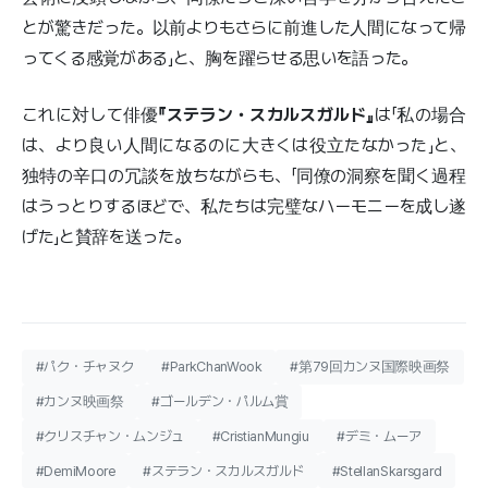
とが驚きだった。以前よりもさらに前進した人間になって帰
ってくる感覚がある」と、胸を躍らせる思いを語った。
これに対して俳優
『ステラン・スカルスガルド』
は「私の場合
は、より良い人間になるのに大きくは役立たなかった」と、
独特の辛口の冗談を放ちながらも、「同僚の洞察を聞く過程
はうっとりするほどで、私たちは完璧なハーモニーを成し遂
げた」と賛辞を送った。
#パク・チャヌク
#ParkChanWook
#第79回カンヌ国際映画祭
#カンヌ映画祭
#ゴールデン・パルム賞
#クリスチャン・ムンジュ
#CristianMungiu
#デミ・ムーア
#DemiMoore
#ステラン・スカルスガルド
#StellanSkarsgard