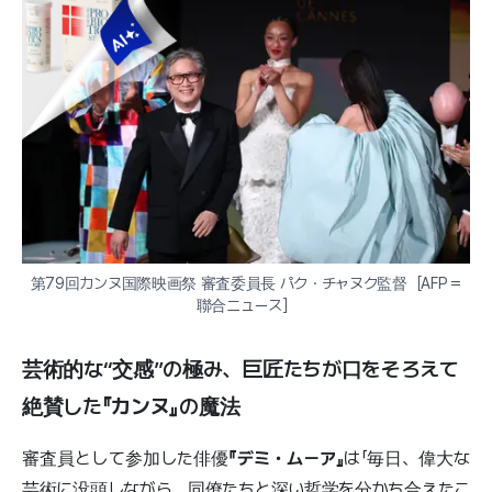
第79回カンヌ国際映画祭 審査委員長 パク・チャヌク監督［AFP＝
聯合ニュース］
芸術的な“交感”の極み、巨匠たちが口をそろえて
絶賛した
『カンヌ』
の魔法
審査員として参加した俳優
『デミ・ムーア』
は「毎日、偉大な
芸術に没頭しながら、同僚たちと深い哲学を分かち合えたこ