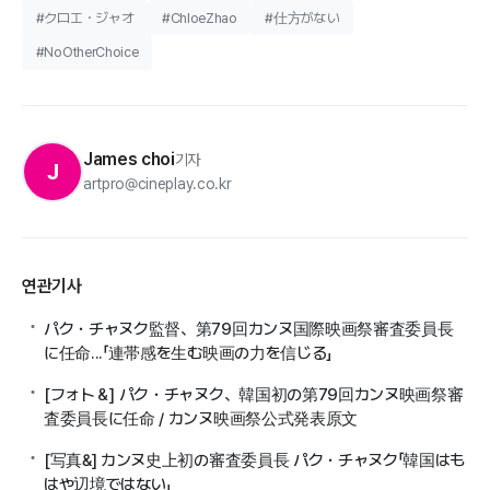
#クロエ・ジャオ
#ChloeZhao
#仕方がない
#NoOtherChoice
James choi
기자
J
artpro@cineplay.co.kr
연관기사
パク・チャヌク監督、第79回カンヌ国際映画祭審査委員長
に任命...「連帯感を生む映画の力を信じる」
[フォト＆] パク・チャヌク、韓国初の第79回カンヌ映画祭審
査委員長に任命 / カンヌ映画祭公式発表原文
[写真&] カンヌ史上初の審査委員長 パク・チャヌク「韓国はも
はや辺境ではない」