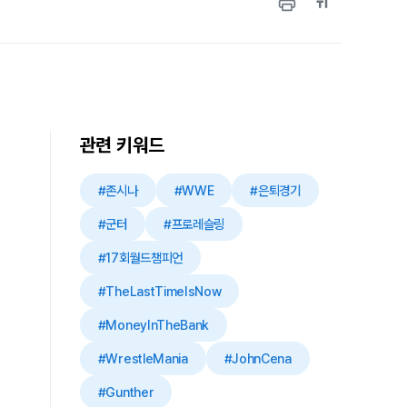
관련 키워드
#존시나
#WWE
#은퇴경기
#군터
#프로레슬링
#17회월드챔피언
#TheLastTimeIsNow
#MoneyInTheBank
#WrestleMania
#JohnCena
#Gunther