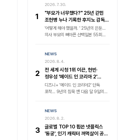
2026. 7. 30.
"부모가 너무했다?" 25년 갇힌
1
조현병 누나 기록한 후지노 감독의
속사정
'어떻게 해야 했을까. ' 25년의 은둔…
의사 부모의 뼈아픈 선택일본 55회
연속 매진 화제작, 1980년대 정신과
의료 현실과 가족의 딜레마 조명비극의
NEWS
단면을 넘어선 성찰, 카메라가 응시한
가족의 이면"부모의 대처가 가혹했다는
2026. 8. 4.
비판이 지배적이었다. 그러나 과연 이
전 세계 시청 1위 이끈, 현빈·
2
비극의 책임이 온전히 그들에게만 있는
정우성 '메이드 인 코리아 2'
것일까. " 25년이라는 긴 세월 동안
귀환… 디즈니+ 내달 9일 공개
디즈니+ '메이드 인 코리아2' 단독
세상과 단절된 채 살아온 조현병 환자
포착… 9년의 침묵 깬 다음 달 9일의
누나의 궤적을 좇은 다큐멘터리 영화
반전지난해 전 세계를 강타하며 '디즈니
'어떻게 해야 했을까. '의 '후지노
+' 한국 오리지널 콘텐츠 글로벌 시청률
도모아키' 감독은 단호한 어조로
NEWS
1위를 거머쥔 '메이드 인 코리아'가
반문한다. 그는 가족의 치부를 스크린에
마침내 두 번째 장을 연다. 월트디즈니
2026. 8. 2.
투사한 목적이 부모에 대한 단죄가
컴퍼니 코리아는 다음 달 9일 '메이드
아님을 명확히 했다. 오히려 현재
글로벌 TOP 10 휩쓴 넷플릭스
3
인 코리아2'의 전 세계 동시 첫 공개를
진행형인 사회적 고립과 정신질환자
'동궁', 인기 캐릭터 꺼먹살이 공식
공식화하며 웰메이드 누아르의 귀환을
돌봄의 사각지대를 공론화하기 위한