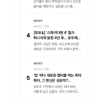
굿즈 전격 발매
인기몰이 중인 꺼먹살이가 공식 굿즈로
알렸다. 격동의 1970년대를 관통했던
치열한 기록임을 강조한다.
돌아올 예정이다. 글로벌 신드롬
전작은 낮에는 중앙정보부 요원, 밤에는
넷플릭스 신작 속 마스코트의 탄생
밀수업자라는 극단적 이중생활을
넷플릭스는 최근 공개한 드라마 〈동궁〉
소화한 백기태('현빈' 분)와 그를 쫓는
NEWS
속 캐릭터 꺼먹살이에 관한 여러 정보를
집념의 검사 장건영('정우성' 분)의 숨
공개했다. 그중 화제를 모은 건 오는
2026. 7. 29.
막히는 혈투를 그렸다. 압도적인
8월 무신사 드롭 을 통해 꺼먹살이 키링
몰입감과 탄탄한 서사로 국내외 평단의
[포토&] '스파이더맨 4' 헐크·
4
5종과 무신사 스탠다드 컬래버 티셔츠
찬사를 받으며 K-콘텐츠의 위상을 높인
퍼니셔와 얽힌 4년 후… 모두에게
2종이 발매될 예정이란 발표였다.
바 있다.
잊힌 영웅 '홀로서기'
철저히 고립된 영웅, 4년 만에 당도한
꺼먹살이는 〈동궁〉 속 캐릭터로 귀천 역
새로운 각성모두의 기억 속에서 완벽히
남주혁을 졸졸 따라다니는 귀매이다.
소거된 스파이더맨 피터 파커('톰
공포 스릴러 장르 속 분위기 환기하는
홀랜드' 분)가 4년의 침묵을 깨고
특별한 매력 〈동궁〉은 조선시대를
NEWS
귀환했다. 개봉 전부터 예매 관객 83만
배경으로 왕가의 핏줄이 의문의 죽음을
명을 돌파하며 올해 극장가 최고
2026. 7. 28.
당하는 저주에 맞서는 귀천과 궁녀 생강
기대작으로 자리매김한 '스파이더맨:
역 노윤서의 이야기를 다뤘다.
‘집’ 떠나 새로운 챕터를 여는 피터
5
브랜드 뉴 데이'(이하 '스파이더맨 4')가
파커, 그 변신은 성공적?
그 거대한 서막을 연다. 철저한 고립
'스파이더맨: 브랜드 뉴 데이' 시사
모두의 기억에서 사라진 피터 파커,
속에 남겨진 피터 파커의 일상은
후기
어떻게 살고 있을까. 전작 〈스파이더맨:
처절하다. 가족과 친구의 온기는
노 웨이 홈〉 이후 ‘마블판 나 혼자
사라졌고, 그의 스마트폰을 채우는 것은
산다’가 된 ‘스파이더맨’ 피터 파커가
오직 차가운 범죄 발생 알림뿐이다.