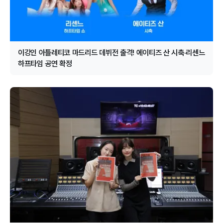
이강인 아틀레티코 마드리드 데뷔전 출격! 에이티즈 산 시축·리센느
하프타임 공연 확정