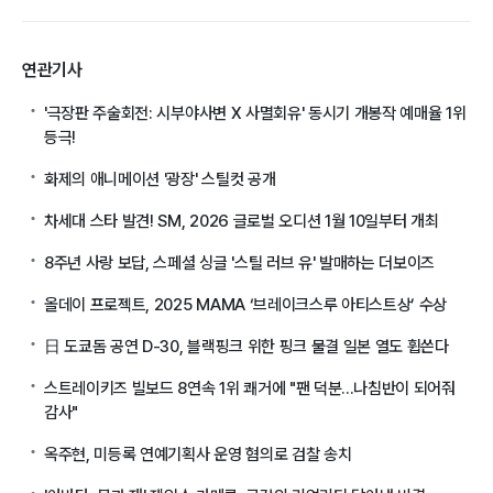
연관기사
'극장판 주술회전: 시부야사변 X 사멸회유' 동시기 개봉작 예매율 1위
등극!
화제의 애니메이션 '광장' 스틸컷 공개
차세대 스타 발견! SM, 2026 글로벌 오디션 1월 10일부터 개최
8주년 사랑 보답, 스페셜 싱글 '스틸 러브 유' 발매하는 더보이즈
올데이 프로젝트, 2025 MAMA ‘브레이크스루 아티스트상’ 수상
日 도쿄돔 공연 D-30, 블랙핑크 위한 핑크 물결 일본 열도 휩쓴다
스트레이키즈 빌보드 8연속 1위 쾌거에 "팬 덕분...나침반이 되어줘
감사"
옥주현, 미등록 연예기획사 운영 혐의로 검찰 송치