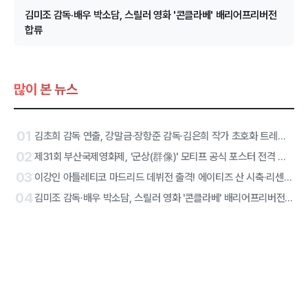
김미조 감독·배우 박소담, 스릴러 영화 '콘클라베' 배리어프리버전
합류
많이 본 뉴스
01
김초희 감독 연출, 강말금·장항준 감독·김은희 작가 초호화 트레일러, 그 주인공은
02
제31회 부산국제영화제, '군상(群像)' 모티프 공식 포스터 전격 공개
03
이강인 아틀레티코 마드리드 데뷔전 출격! 에이티즈 산 시축·리센느 하프타임 공연 확정
04
김미조 감독·배우 박소담, 스릴러 영화 '콘클라베' 배리어프리버전 합류