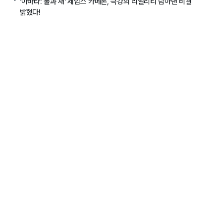
'아바타: 불과 재' 제임스 카메론, 극강의 리얼리티 담아낸 비결
밝혔다!