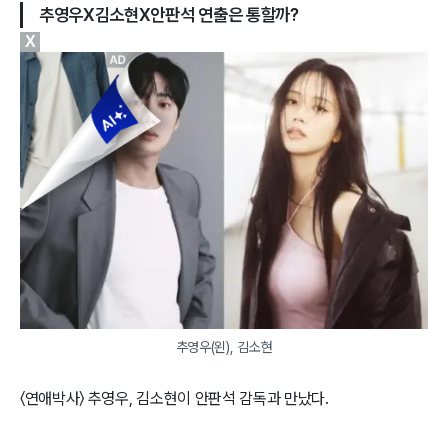
추영우X김소현X안판석 연출은 통할까?
X
추영우(왼), 김소현
〈연애박사〉 추영우, 김소현이 안판석 감독과 만났다.