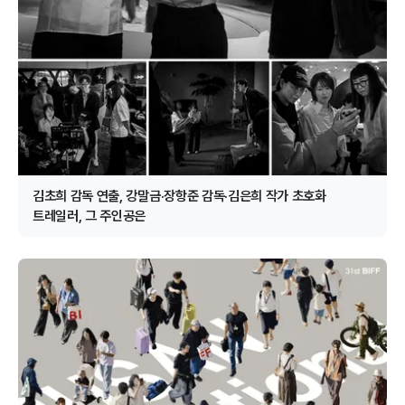
김초희 감독 연출, 강말금·장항준 감독·김은희 작가 초호화
트레일러, 그 주인공은