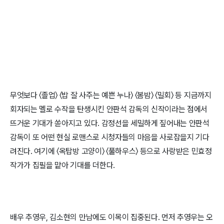
무엇보다 〈졸업〉 〈밥 잘 사주는 예쁜 누나〉 〈봄밤〉 〈밀회〉 등 지금까지
회자되는 멜로 수작을 탄생시킨 안판석 감독의 신작이라는 점에서
뜨거운 기대가 쏟아지고 있다. 감정선을 세밀하게 짚어내는 안판석
감독이 또 어떤 현실 로맨스로 시청자들의 마음을 사로잡을지 기다
려진다. 여기에 〈옥탑방 고양이〉 〈풀하우스〉 등으로 사랑받은 민효정
작가가 집필을 맡아 기대를 더한다.
배우 추영우, 김소현의 만남에도 이목이 집중된다. 먼저 추영우는 오