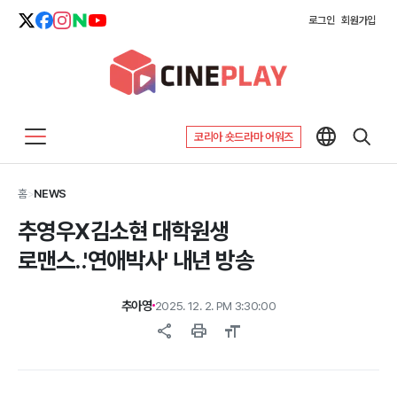
로그인
회원가입
코리아 숏드라마 어워즈
홈
>
NEWS
추영우X김소현 대학원생
로맨스..'연애박사' 내년 방송
추아영
2025. 12. 2. PM 3:30:00
share
print
format_size