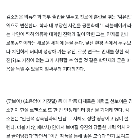
김소현은 의류학과 학부 졸업을 앞두고 진로에 혼란을 겪는 '임유진'
역으로 변신한다. 학과 내 부당한 사건을 공론화해 '트러블메이커'라
는 낙인이 찍혀 의류학 대학원 진학의 길이 막힌 그는, 민재를 만나
로봇공학이라는 새로운 세계에 눈을 뜬다. 낯선 환경 속에서 누구보
다 치열하게 버티며 성장해 가는 유진. 로봇 연구도 민재를 향한 직
진(?)도 거침이 없는 그가 사랑할 수 없을 것 같은 박민재의 굳은 마
음을 녹일 수 있을지 벌써부터 기다려진다.
〈굿보이〉 〈소용없어 거짓말〉 등 매 작품 다채로운 매력을 선보여온 김
소현이 현실 로맨스로 또 한 번 인생캐릭터 경신을 기대케 한다. 김
소현은 "안판석 감독님과의 만남 그 자체로 정말 영광이고 많이 설
렌다. 더불어 〈연애박사〉 안에서 보여질 유진의 당돌한 매력 역시 저
를 끌어당겼다"라면서 "이번 작품을 통해 좋은 모습과 연기 보여드