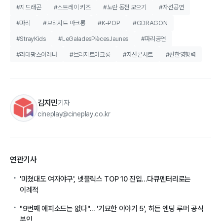
#지드래곤
#스트레이 키즈
#노란 동전 모으기
#자선공연
#파리
#브리지트 마크롱
#K-POP
#GDRAGON
#StrayKids
#LeGaladesPiècesJaunes
#파리공연
#라데팡스아레나
#브리지트마크롱
#자선콘서트
#선한영향력
김지민
기자
cineplay@cineplay.co.kr
연관기사
'미쳤대도 여자야구', 넷플릭스 TOP 10 진입...다큐멘터리로는
이례적
"9번째 에피소드는 없다"... '기묘한 이야기 5', 히든 엔딩 루머 공식
부인