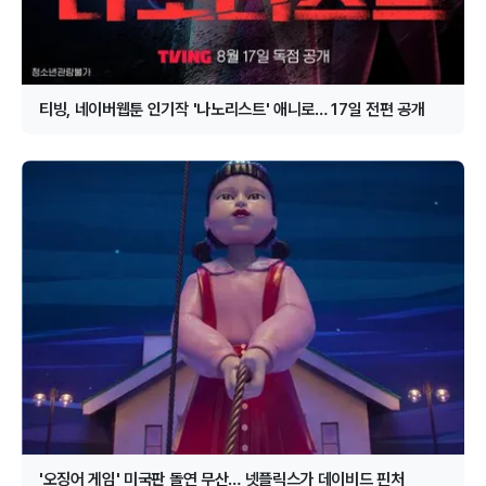
티빙, 네이버웹툰 인기작 '나노리스트' 애니로… 17일 전편 공개
'오징어 게임' 미국판 돌연 무산… 넷플릭스가 데이비드 핀처