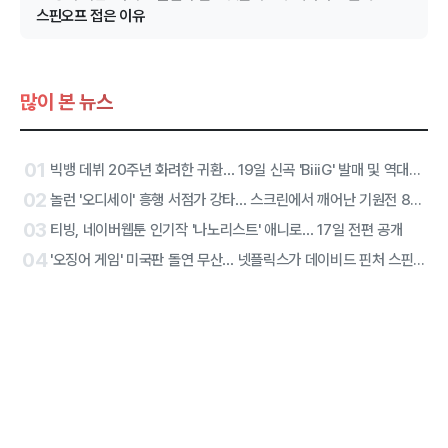
스핀오프 접은 이유
많이 본 뉴스
01
빅뱅 데뷔 20주년 화려한 귀환… 19일 신곡 'BiiiG' 발매 및 역대급 잠실 프로젝트 가동
02
놀런 '오디세이' 흥행 서점가 강타… 스크린에서 깨어난 기원전 8세기의 텍스트
03
티빙, 네이버웹툰 인기작 '나노리스트' 애니로… 17일 전편 공개
04
'오징어 게임' 미국판 돌연 무산… 넷플릭스가 데이비드 핀처 스핀오프 접은 이유