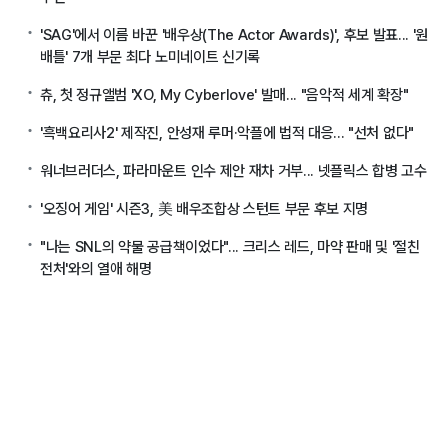
'SAG'에서 이름 바꾼 '배우상(The Actor Awards)', 후보 발표... '원
배틀' 7개 부문 최다 노미네이트 신기록
츄, 첫 정규앨범 'XO, My Cyberlove' 발매... "음악적 세계 확장"
'흑백요리사2' 제작진, 안성재 루머·악플에 법적 대응... "선처 없다"
워너브러더스, 파라마운트 인수 제안 재차 거부... 넷플릭스 합병 고수
'오징어 게임' 시즌3, 美 배우조합상 스턴트 부문 후보 지명
"나는 SNL의 약물 공급책이었다"... 크리스 레드, 마약 판매 및 '절친
전처'와의 열애 해명