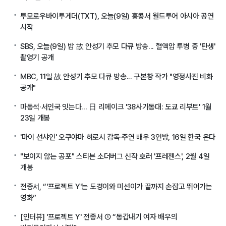
투모로우바이투게더(TXT), 오늘(9일) 홍콩서 월드투어 아시아 공연
시작
SBS, 오늘(9일) 밤 故 안성기 추모 다큐 방송... 혈액암 투병 중 '탄생'
촬영기 공개
MBC, 11일 故 안성기 추모 다큐 방송... 구본창 작가 "영정사진 비화
공개"
마동석·서인국 잇는다... 日 리메이크 '38사기동대: 도쿄 리부트' 1월
23일 개봉
'마이 선샤인' 오쿠야마 히로시 감독·주연 배우 3인방, 16일 한국 온다
"보이지 않는 공포" 스티븐 소더버그 신작 호러 '프레젠스', 2월 4일
개봉
전종서, “'프로젝트 Y'는 도경이와 미선이가 끝까지 손잡고 뛰어가는
영화”
[인터뷰] '프로젝트 Y' 전종서 ① “동갑내기 여자 배우의