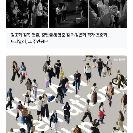
김초희 감독 연출, 강말금·장항준 감독·김은희 작가 초호화
트레일러, 그 주인공은