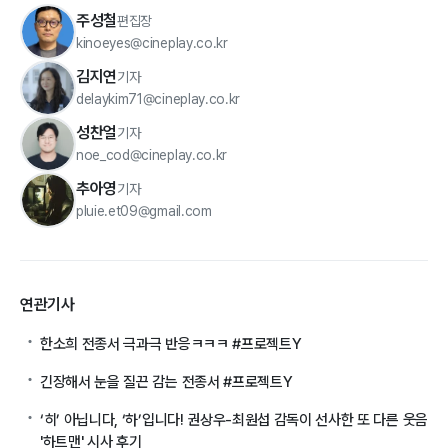
주성철
편집장
kinoeyes@cineplay.co.kr
김지연
기자
delaykim71@cineplay.co.kr
성찬얼
기자
noe_cod@cineplay.co.kr
추아영
기자
pluie.et09@gmail.com
연관기사
한소희 전종서 극과극 반응ㅋㅋㅋ #프로젝트Y
긴장해서 눈을 질끈 감는 전종서 #프로젝트Y
‘히’ 아닙니다, ‘하’입니다! 권상우-최원섭 감독이 선사한 또 다른 웃음
'하트맨' 시사 후기