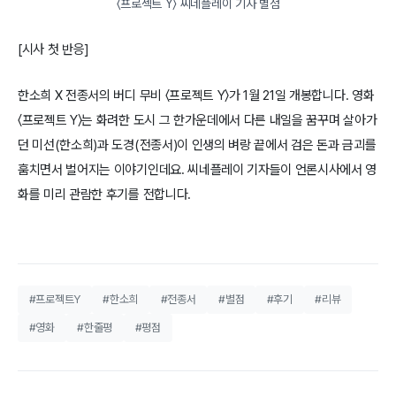
〈프로젝트 Y〉 씨네플레이 기자 별점
[시사 첫 반응]
한소희 X 전종서의 버디 무비 〈프로젝트 Y〉가 1월 21일 개봉합니다. 영화
〈프로젝트 Y〉는 화려한 도시 그 한가운데에서 다른 내일을 꿈꾸며 살아가
던 미선(한소희)과 도경(전종서)이 인생의 벼랑 끝에서 검은 돈과 금괴를
훔치면서 벌어지는 이야기인데요. 씨네플레이 기자들이 언론시사에서 영
화를 미리 관람한 후기를 전합니다.
#프로젝트Y
#한소희
#전종서
#별점
#후기
#리뷰
#영화
#한줄평
#평점