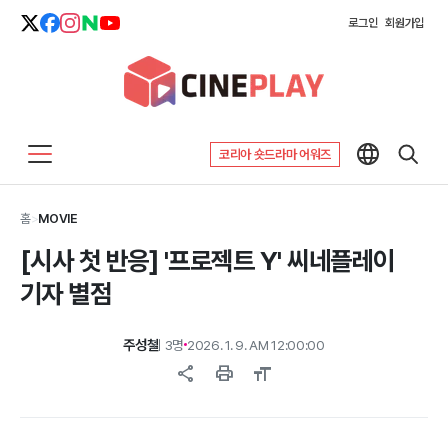
로그인
회원가입
코리아 숏드라마 어워즈
홈
>
MOVIE
[시사 첫 반응] '프로젝트 Y' 씨네플레이
기자 별점
주성철
외 3명
2026. 1. 9. AM 12:00:00
share
print
format_size