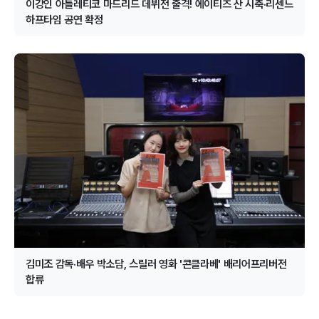
이강인 아틀레티코 마드리드 데뷔전 출격! 에이티즈 산 시축·리센느
하프타임 공연 확정
김미조 감독·배우 박소담, 스릴러 영화 '콘클라베' 배리어프리버전
합류