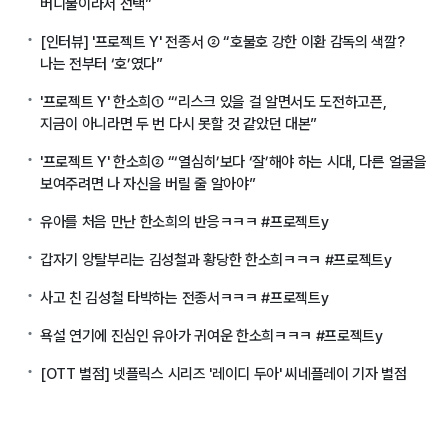
버디물이라서 선택”
[인터뷰] '프로젝트 Y' 전종서 ② “호불호 강한 이환 감독의 색깔?
나는 전부터 ‘호’였다”
'프로젝트 Y' 한소희① “‘리스크 있을 걸 알면서도 도전하고픈,
지금이 아니라면 두 번 다시 못할 것 같았던 대본”
'프로젝트 Y' 한소희② “‘열심히’보다 ‘잘’해야 하는 시대, 다른 얼굴을
보여주려면 나 자신을 버릴 줄 알아야”
유아를 처음 만난 한소희의 반응ㅋㅋㅋ #프로젝트y
갑자기 앙탈부리는 김성철과 황당한 한소희ㅋㅋㅋ #프로젝트y
사고 친 김성철 타박하는 전종서ㅋㅋㅋ #프로젝트y
욕설 연기에 진심인 유아가 귀여운 한소희ㅋㅋㅋ #프로젝트y
[OTT 별점] 넷플릭스 시리즈 '레이디 두아' 씨네플레이 기자 별점