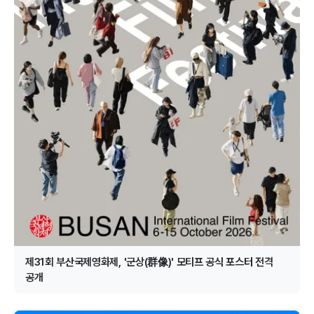
제31회 부산국제영화제, '군상(群像)' 모티프 공식 포스터 전격
공개