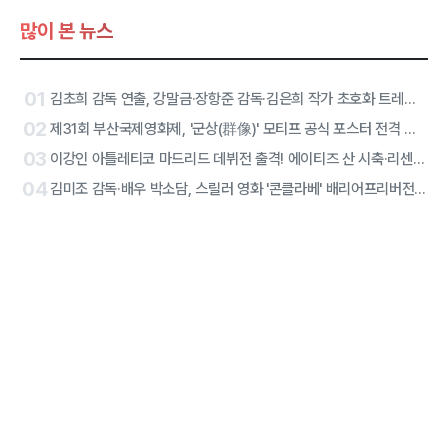
많이 본 뉴스
01
김초희 감독 연출, 강말금·장항준 감독·김은희 작가 초호화 트레일러, 그 주인공은
02
제31회 부산국제영화제, '군상(群像)' 모티프 공식 포스터 전격 공개
03
이강인 아틀레티코 마드리드 데뷔전 출격! 에이티즈 산 시축·리센느 하프타임 공연 확정
04
김미조 감독·배우 박소담, 스릴러 영화 '콘클라베' 배리어프리버전 합류