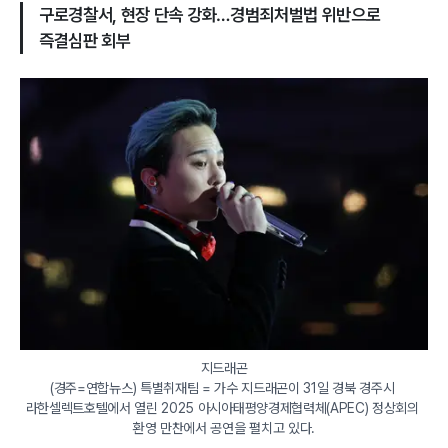
구로경찰서, 현장 단속 강화…경범죄처벌법 위반으로
즉결심판 회부
지드래곤

(경주=연합뉴스) 특별취재팀 = 가수 지드래곤이 31일 경북 경주시 
라한셀렉트호텔에서 열린 2025 아시아태평양경제협력체(APEC) 정상회의 
환영 만찬에서 공연을 펼치고 있다.