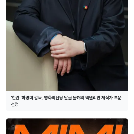
'한란' 하명미 감독, 영화의전당 달굴 올해의 벡델리안 제작자 부문
선정