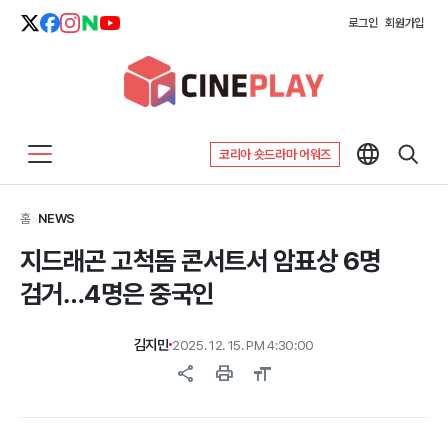
로그인
회원가입
코리아 숏드라마 어워즈
홈
>
NEWS
지드래곤 고척돔 콘서트서 암표상 6명
검거…4명은 중국인
김지민
2025. 12. 15. PM 4:30:00
share
print
format_size