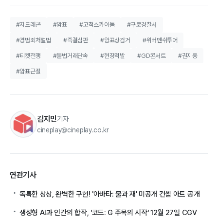
#지드래곤
#암표
#고척스카이돔
#구로경찰서
#경범죄처벌법
#즉결심판
#암표상검거
#위버멘쉬투어
#티켓전쟁
#불법거래단속
#현장적발
#GD콘서트
#권지용
#암표근절
김지민
기자
cineplay@cineplay.co.kr
연관기사
독특한 상상, 완벽한 구현! '아바타: 불과 재' 미공개 컨셉 아트 공개
생성형 AI과 인간의 합작, '코드: G 주목의 시작' 12월 27일 CGV