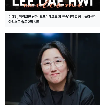
이대휘, 웨이크원 산하 '오프더레코드'와 전속계약 확정… 올라운더
아티스트 솔로 2막 시작