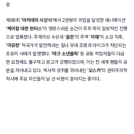
광
제98회
'아카데미 시상식'
에서 2관왕의 위업을 달성한 애니메이션
'케이팝 데몬 헌터스'
의 영광스러운 순간이 주최 측의 일방적인 진행
으로 얼룩졌다. 주제가상 수상곡
'골든'
의 주역
'이재'
의 소감 직후,
'이유한'
작곡가가 발언하려는 찰나 무대 조명과 마이크가 차단되는
초유의 사태가 발생했다.
'마크 소넨블릭'
등 공동 작업자들의 다급
한 요청에도 불구하고 광고가 강행되었으며, 이는 전 세계 팬들의 공
분을 자아내고 있다. 역사적 성취를 깎아내린
'오스카'
의 권위주의적
처사에 주요 외신들의 날 선 비판이 쏟아지는 중이다.