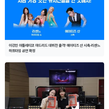
이강인 아틀레티코 마드리드 데뷔전 출격! 에이티즈 산 시축·리센느
하프타임 공연 확정