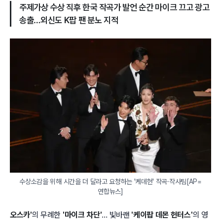
주제가상 수상 직후 한국 작곡가 발언 순간 마이크 끄고 광고
송출…외신도 K팝 팬 분노 지적
수상소감을 위해 시간을 더 달라고 요청하는 '케데헌' 작곡·작사팀[AP=
연합뉴스]
오스카'
의 무례한
'마이크 차단'
… 빛바랜
'케이팝 데몬 헌터스'
의 영