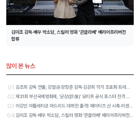
김미조 감독·배우 박소담, 스릴러 영화 '콘클라베' 배리어프리버전
합류
많이 본 뉴스
01
김초희 감독 연출, 강말금·장항준 감독·김은희 작가 초호화 트레일러, 그 주인공은
02
제31회 부산국제영화제, '군상(群像)' 모티프 공식 포스터 전격 공개
03
이강인 아틀레티코 마드리드 데뷔전 출격! 에이티즈 산 시축·리센느 하프타임 공연 확정
04
김미조 감독·배우 박소담, 스릴러 영화 '콘클라베' 배리어프리버전 합류