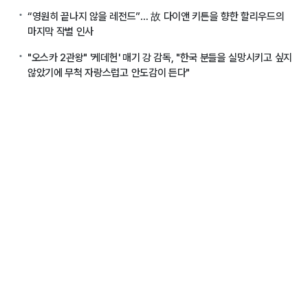
“영원히 끝나지 않을 레전드”… 故 다이앤 키튼을 향한 할리우드의
마지막 작별 인사
"오스카 2관왕" '케데헌' 매기 강 감독, "한국 분들을 실망시키고 싶지
않았기에 무척 자랑스럽고 안도감이 든다"