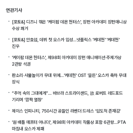
연관기사
[포토&] 디즈니 꺾은 '케이팝 데몬 헌터스', 장편 아카데미 장편애니상
수상 쾌거
[포토&] 안효섭, 데뷔 첫 오스카 입성…넷플릭스 '케데헌' '케데헌'
진우
'케이팝 데몬 헌터스', 제98회 아카데미 장편 애니메이션·주제가상
2관왕 석권
판소리·사물놀이가 무대 위에…'케데헌' OST '골든' 오스카 축하 무대
장식
“추억 속의 그대에게”… 바브라 스트라이샌드, 故 로버트 레드포드
기리며 ‘깜짝 열창’
체이스 인피니티, 750시간 공들인 라벤더 드레스 ‘압도적 존재감’
'원 배틀 애프터 어나더', 제98회 아카데미 작품상 포함 6관왕…PTA
마침내 오스카 제패