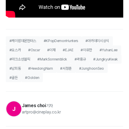
#케이팝데몬헌터스
#KPopDemonHunters
#아카데미시상식
#오스카
#Oscar
#이재
#EJAE
#이유한
#YuhanLee
#마크소넨블릭
#MarkSonnenblick
#곽중규
#JungkyuKwak
#남희동
#HeedongNam
#서정훈
#JunghoonSeo
#골든
#Golden
James choi
기자
J
artpro@cineplay.co.kr