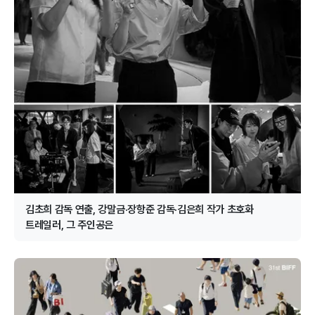
김초희 감독 연출, 강말금·장항준 감독·김은희 작가 초호화
트레일러, 그 주인공은