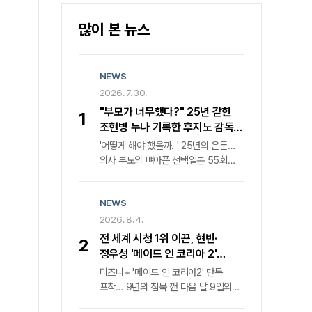
많이 본 뉴스
NEWS
2026. 7. 30.
"부모가 너무했다?" 25년 갇힌
1
조현병 누나 기록한 후지노 감독의
속사정
'어떻게 해야 했을까. ' 25년의 은둔…
의사 부모의 뼈아픈 선택일본 55회
연속 매진 화제작, 1980년대 정신과
의료 현실과 가족의 딜레마 조명비극의
NEWS
단면을 넘어선 성찰, 카메라가 응시한
가족의 이면"부모의 대처가 가혹했다는
2026. 8. 4.
비판이 지배적이었다. 그러나 과연 이
전 세계 시청 1위 이끈, 현빈·
2
비극의 책임이 온전히 그들에게만 있는
정우성 '메이드 인 코리아 2'
것일까. " 25년이라는 긴 세월 동안
귀환… 디즈니+ 내달 9일 공개
디즈니+ '메이드 인 코리아2' 단독
세상과 단절된 채 살아온 조현병 환자
포착… 9년의 침묵 깬 다음 달 9일의
누나의 궤적을 좇은 다큐멘터리 영화
반전지난해 전 세계를 강타하며 '디즈니
'어떻게 해야 했을까. '의 '후지노