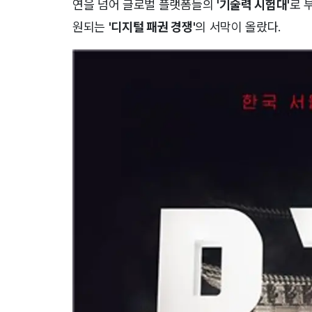
연을 넘어 글로벌 플랫폼들의
'기술력 시험대'
로 
원되는
'디지털 패권 경쟁'
의 서막이 올랐다.