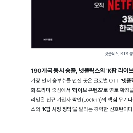
넷플릭스, BTS 
190개국 동시 송출, 넷플릭스의
'K팝 라이브
가장 먼저 승부수를 던진 곳은 글로벌 OTT
'넷플
화·드라마 중심에서
'라이브 콘텐츠'
로 영토 확장
리밍은 신규 가입자 락인(Lock-in)의 핵심 무
스의
'K팝 시장 장악'
을 알리는 강력한 신호탄이다