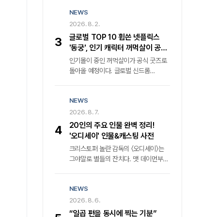
+' 한국 오리지널 콘텐츠 글로벌 시청률
도모아키' 감독은 단호한 어조로
NEWS
1위를 거머쥔 '메이드 인 코리아'가
반문한다. 그는 가족의 치부를 스크린에
마침내 두 번째 장을 연다. 월트디즈니
2026. 8. 2.
투사한 목적이 부모에 대한 단죄가
컴퍼니 코리아는 다음 달 9일 '메이드
아님을 명확히 했다. 오히려 현재
글로벌 TOP 10 휩쓴 넷플릭스
3
인 코리아2'의 전 세계 동시 첫 공개를
진행형인 사회적 고립과 정신질환자
'동궁', 인기 캐릭터 꺼먹살이 공식
공식화하며 웰메이드 누아르의 귀환을
돌봄의 사각지대를 공론화하기 위한
굿즈 전격 발매
인기몰이 중인 꺼먹살이가 공식 굿즈로
알렸다. 격동의 1970년대를 관통했던
치열한 기록임을 강조한다.
돌아올 예정이다. 글로벌 신드롬
전작은 낮에는 중앙정보부 요원, 밤에는
넷플릭스 신작 속 마스코트의 탄생
밀수업자라는 극단적 이중생활을
넷플릭스는 최근 공개한 드라마 〈동궁〉
소화한 백기태('현빈' 분)와 그를 쫓는
NEWS
속 캐릭터 꺼먹살이에 관한 여러 정보를
집념의 검사 장건영('정우성' 분)의 숨
공개했다. 그중 화제를 모은 건 오는
2026. 8. 7.
막히는 혈투를 그렸다. 압도적인
8월 무신사 드롭 을 통해 꺼먹살이 키링
몰입감과 탄탄한 서사로 국내외 평단의
20인의 주요 인물 완벽 정리!
4
5종과 무신사 스탠다드 컬래버 티셔츠
찬사를 받으며 K-콘텐츠의 위상을 높인
'오디세이' 인물&캐스팅 사전
2종이 발매될 예정이란 발표였다.
바 있다.
크리스토퍼 놀란 감독의 〈오디세이〉는
꺼먹살이는 〈동궁〉 속 캐릭터로 귀천 역
그야말로 별들의 잔치다. 맷 데이먼부터
남주혁을 졸졸 따라다니는 귀매이다.
앤 해서웨이, 톰 홀랜드, 젠데이아,
공포 스릴러 장르 속 분위기 환기하는
로버트 패틴슨, 샤를리즈 테론, 루피타
특별한 매력 〈동궁〉은 조선시대를
NEWS
뇽오까지, 내로라하는 할리우드
배경으로 왕가의 핏줄이 의문의 죽음을
작품에서도 이렇게 많은 스타가 동시에
2026. 8. 6.
당하는 저주에 맞서는 귀천과 궁녀 생강
얼굴을 비추는 경우는 흔치 않다. 원작
역 노윤서의 이야기를 다뤘다.
“일곱 편을 동시에 찍는 기분”