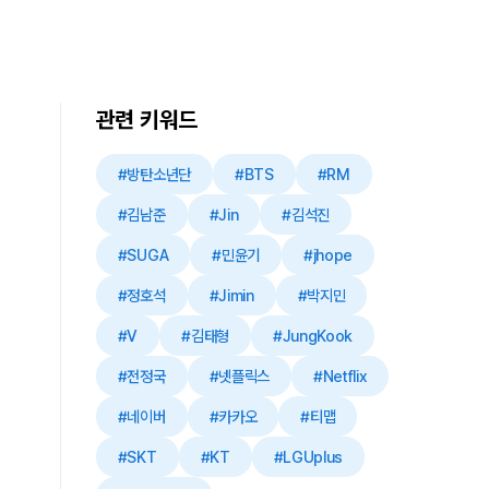
관련 키워드
#방탄소년단
#BTS
#RM
#김남준
#Jin
#김석진
#SUGA
#민윤기
#jhope
#정호석
#Jimin
#박지민
#V
#김태형
#JungKook
#전정국
#넷플릭스
#Netflix
#네이버
#카카오
#티맵
#SKT
#KT
#LGUplus