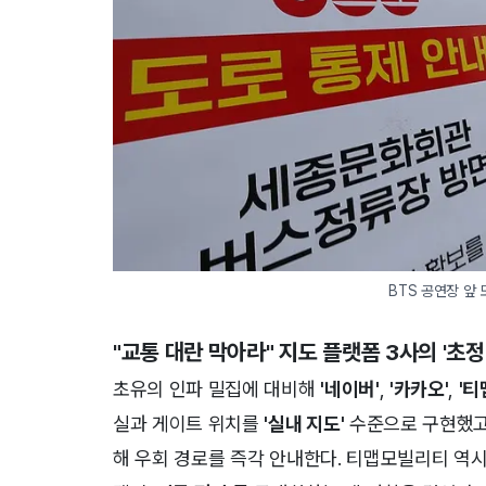
BTS 공연장 앞
"교통 대란 막아라" 지도 플랫폼 3사의
'초정
초유의 인파 밀집에 대비해
'네이버'
,
'카카오'
,
'티
실과 게이트 위치를
'실내 지도'
수준으로 구현했고,
해 우회 경로를 즉각 안내한다. 티맵모빌리티 역