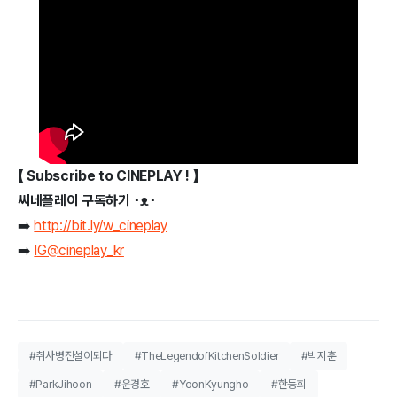
【 Subscribe to CINEPLAY ! 】
씨네플레이 구독하기 ･ᴥ･
➡️
http://bit.ly/w_cineplay
➡️
IG@cineplay_kr
#취사병전설이되다
#TheLegendofKitchenSoldier
#박지훈
#ParkJihoon
#윤경호
#YoonKyungho
#한동희