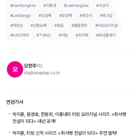
#HanDonghee
#이홍내
#LeeHongnae
#이상이
#LeeSangyi
#강성재
#깡성재
#윙깅이
#윙크남
#저장남
#단종오빠
#윙옵
#웹툰원작
#티빙오리지널
#tvN드라마
#TVING
#티빙
#취사병
#씨네플레이
오한주
PD
오
ohj@cineplay.co.kr
연관기사
박지훈, 윤경호, 한동희, 이홍내의 티빙 오리지널 시리즈 <취사병
전설이 되다> 내년 공개!
박지훈, 티빙 신작 시리즈 <취사병 전설이 되다> 주연 발탁!