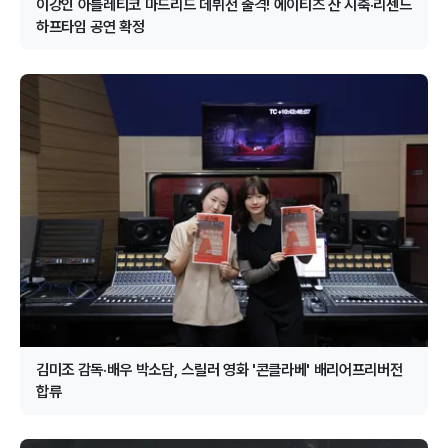
이강인 아틀레티코 마드리드 데뷔전 출격! 에이티즈 산 시축·리센느
하프타임 공연 확정
김미조 감독·배우 박소담, 스릴러 영화 '콘클라베' 배리어프리버전
합류