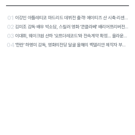
01
이강인 아틀레티코 마드리드 데뷔전 출격! 에이티즈 산 시축·리센느 하프타임 공연 확정
02
김미조 감독·배우 박소담, 스릴러 영화 '콘클라베' 배리어프리버전 합류
03
이대휘, 웨이크원 산하 '오프더레코드'와 전속계약 확정… 올라운더 아티스트 솔로 2막 시작
04
'한란' 하명미 감독, 영화의전당 달굴 올해의 벡델리안 제작자 부문 선정