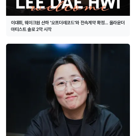
이대휘, 웨이크원 산하 '오프더레코드'와 전속계약 확정… 올라운더
아티스트 솔로 2막 시작