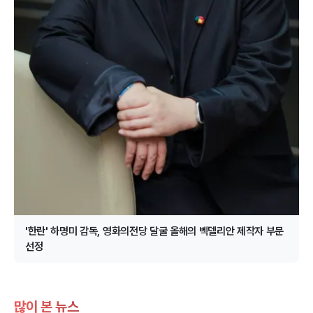
'한란' 하명미 감독, 영화의전당 달굴 올해의 벡델리안 제작자 부문
선정
많이 본 뉴스