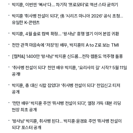
박지훈, 이번엔 ‘복서’다… 차기작 '프로모터'로 액션 스타 굳히기
박지훈 '취사병 전설이 되다', 佛 '시리즈 마니아 2026' 공식 초청...
유일한 K-콘텐츠
박지훈, 4월 솔로 컴백 확정… ‘왕사남’ 흥행 열기 이어 본업 귀환
천만 관객 마음속에 ‘저장’된 배우, 박지훈의 A to Z로 보는 TMI
[컬처&] 1400만 '왕사남' 박지훈 신드롬…전작·웹툰도 역주행 돌풍
‘취사병 전설이 되다’ 천만 배우 박지훈, ‘요리사의 길’ 시작? 5월 11일
공개!
박지훈, 총 대신 식칼 잡았다! ‘취사병 전설이 되다’ 전입신고 티저
공개
'천만 배우' 박지훈 주연 '취사병 전설이 되다', 열정 가득 대본 리딩
현장 최초 공개
'왕사남' 박지훈, 취사병 된다... 박지훈·윤경호 주연 '취사병 전설이
되다' 포스터 공개