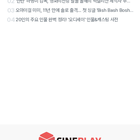
02
'한란' 하명미 감독, 영화의전당 달굴 올해의 벡델리안 제작자 부문 선정
03
오마이걸 미미, 11년 만에 솔로 출격… 첫 싱글 'Bish Bash Bosh'로 당찬 선언
04
20인의 주요 인물 완벽 정리! '오디세이' 인물&캐스팅 사전