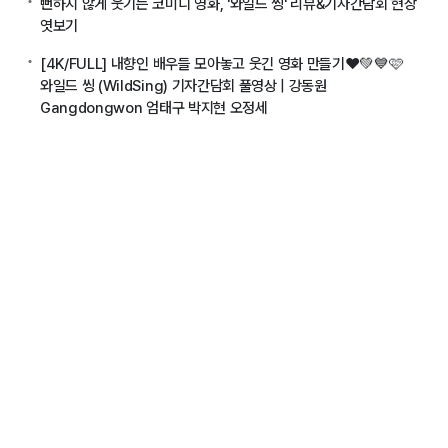
뻔하지 않게 웃기는 코미디 영화, '와일드 씽' 리뷰&기자간담회 현장
엿보기
[4K/FULL] 내향인 배우들 모아놓고 웃긴 영화 만들기❤️💚💙🩷
와일드 씽 (WildSing) 기자간담회 풀영상 | 강동원
Gangdongwon 엄태구 박지현 오정세