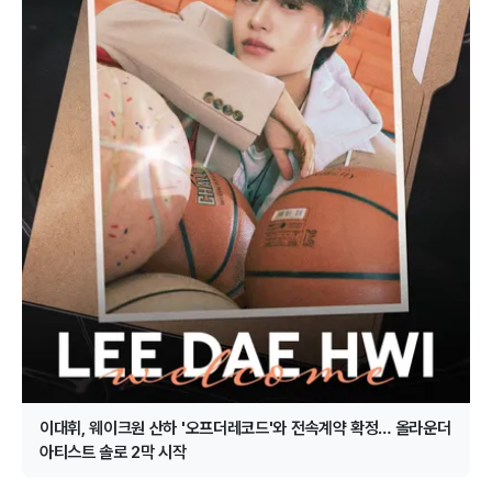
이대휘, 웨이크원 산하 '오프더레코드'와 전속계약 확정… 올라운더
아티스트 솔로 2막 시작