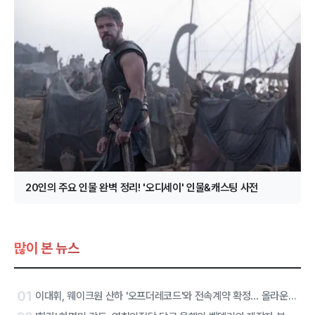
20인의 주요 인물 완벽 정리! '오디세이' 인물&캐스팅 사전
많이 본 뉴스
01
이대휘, 웨이크원 산하 '오프더레코드'와 전속계약 확정… 올라운더 아티스트 솔로 2막 시작