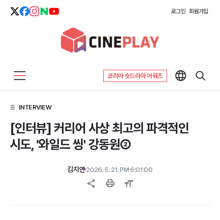
로그인
회원가입
코리아 숏드라마 어워즈
홈
>
INTERVIEW
[인터뷰] 커리어 사상 최고의 파격적인
시도, '와일드 씽' 강동원②
김지연
2026. 5. 21. PM 6:01:00
share
print
format_size