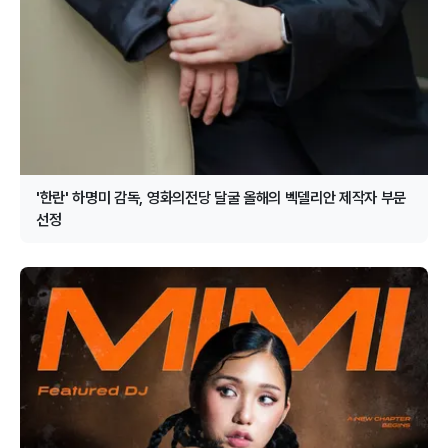
'한란' 하명미 감독, 영화의전당 달굴 올해의 벡델리안 제작자 부문
선정