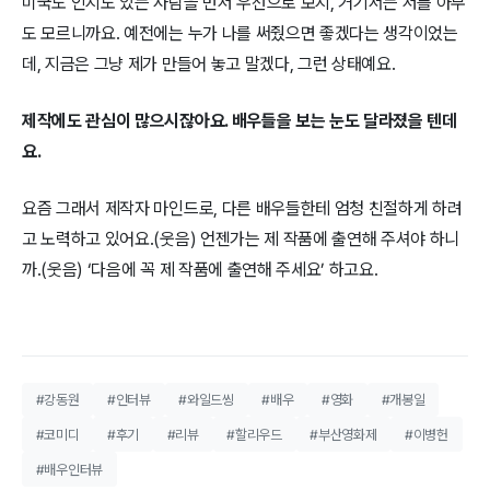
미국도 인지도 있는 사람을 먼저 우선으로 보지, 거기서는 저를 아무
도 모르니까요. 예전에는 누가 나를 써줬으면 좋겠다는 생각이었는
데, 지금은 그냥 제가 만들어 놓고 말겠다, 그런 상태예요.
제작에도 관심이 많으시잖아요. 배우들을 보는 눈도 달라졌을 텐데
요.
요즘 그래서 제작자 마인드로, 다른 배우들한테 엄청 친절하게 하려
고 노력하고 있어요.(웃음) 언젠가는 제 작품에 출연해 주셔야 하니
까.(웃음) ‘다음에 꼭 제 작품에 출연해 주세요’ 하고요.
#강동원
#인터뷰
#와일드씽
#배우
#영화
#개봉일
#코미디
#후기
#리뷰
#할리우드
#부산영화제
#이병헌
#배우인터뷰