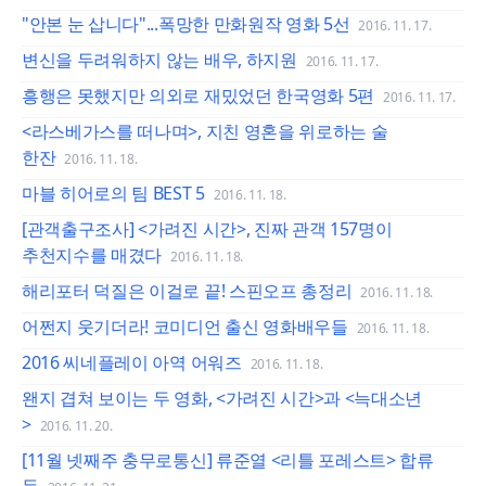
"안본 눈 삽니다"...폭망한 만화원작 영화 5선
2016. 11. 17.
변신을 두려워하지 않는 배우, 하지원
2016. 11. 17.
흥행은 못했지만 의외로 재밌었던 한국영화 5편
2016. 11. 17.
<라스베가스를 떠나며>, 지친 영혼을 위로하는 술
한잔
2016. 11. 18.
마블 히어로의 팀 BEST 5
2016. 11. 18.
[관객출구조사] <가려진 시간>, 진짜 관객 157명이
추천지수를 매겼다
2016. 11. 18.
해리포터 덕질은 이걸로 끝! 스핀오프 총정리
2016. 11. 18.
어쩐지 웃기더라! 코미디언 출신 영화배우들
2016. 11. 18.
2016 씨네플레이 아역 어워즈
2016. 11. 18.
왠지 겹쳐 보이는 두 영화, <가려진 시간>과 <늑대소년
>
2016. 11. 20.
[11월 넷째주 충무로통신] 류준열 <리틀 포레스트> 합류