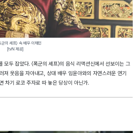
〈폭군의 셰프〉 속 배우 이채민

[tvN 제공]
를 모두 잡았다. 〈폭군의 셰프〉의 음식 리액션신에서 선보이는 그
러져 웃음을 자아내고, 상대 배우 임윤아와의 자연스러운 연기
 차기 로코 주자로 따 놓은 당상이 아닌가.