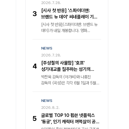
가족의 이면"부모의 대처가 가혹했다는
2026. 7. 28.
막히는 혈투를 그렸다. 압도적인
비판이 지배적이었다. 그러나 과연 이
몰입감과 탄탄한 서사로 국내외 평단의
[시사 첫 반응] '스파이더맨:
3
비극의 책임이 온전히 그들에게만 있는
찬사를 받으며 K-콘텐츠의 위상을 높인
브랜드 뉴 데이' 씨네플레이 기자
것일까. " 25년이라는 긴 세월 동안
바 있다.
별점
[시사 첫 반응]〈스파이더맨: 브랜드 뉴
세상과 단절된 채 살아온 조현병 환자
데이〉가 내일 개봉합니다. 영화
누나의 궤적을 좇은 다큐멘터리 영화
〈스파이더맨: 브랜드 뉴 데이〉는
'어떻게 해야 했을까. '의 '후지노
〈스파이더맨: 노 웨이 홈〉 사건으로
도모아키' 감독은 단호한 어조로
NEWS
모두에게 잊힌 ‘피터 파커’ 가 자신의
반문한다. 그는 가족의 치부를 스크린에
정체를 기억하는 의문의 적의 등장과
2026. 7. 28.
투사한 목적이 부모에 대한 단죄가
DNA 변이로 통제 불가능한 힘을
아님을 명확히 했다. 오히려 현재
[주성철의 사물함] '호프'
4
얻으며 더 깊은 혼란에 빠진 가운데,
진행형인 사회적 고립과 정신질환자
성기대교를 질주하는 성기의
소중한 이들을 지키기 위해 새로운
돌봄의 사각지대를 공론화하기 위한
트러커캡을 통해 '황해' '곡성' 다시
박찬욱 감독의 〈아가씨〉와 나홍진
위협에 맞서는 액션 블록버스터인데요.
치열한 기록임을 강조한다.
보기
감독의 〈곡성〉은 각각 6월 1일과 5월
씨네플레이 기자들이 시사회에서
12일, 같은 해인 2016년 개봉했다.
영화를 미리 관람한 후기를 전합니다.
공교롭게도 그해 각각 칸영화제
NEWS
경쟁부문과 비경쟁부문에 초청됐을
뿐만 아니라, 흥행 역시 각각 429만
2026. 8. 2.
명과 687만 명을 동원했다. 그래서
글로벌 TOP 10 휩쓴 넷플릭스
5
당시 전 직장에서 두 감독을 모시고
'동궁', 인기 캐릭터 꺼먹살이 공식
대담을 진행한 적 있다. 나홍진 감독이
굿즈 전격 발매