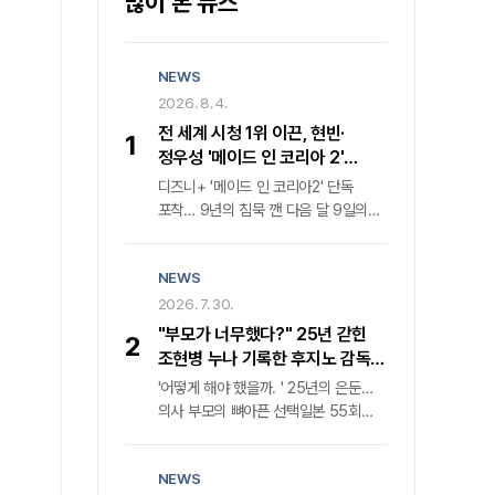
많이 본 뉴스
NEWS
2026. 8. 4.
전 세계 시청 1위 이끈, 현빈·
1
정우성 '메이드 인 코리아 2'
귀환… 디즈니+ 내달 9일 공개
디즈니+ '메이드 인 코리아2' 단독
포착… 9년의 침묵 깬 다음 달 9일의
반전지난해 전 세계를 강타하며 '디즈니
+' 한국 오리지널 콘텐츠 글로벌 시청률
NEWS
1위를 거머쥔 '메이드 인 코리아'가
마침내 두 번째 장을 연다. 월트디즈니
2026. 7. 30.
컴퍼니 코리아는 다음 달 9일 '메이드
"부모가 너무했다?" 25년 갇힌
2
인 코리아2'의 전 세계 동시 첫 공개를
조현병 누나 기록한 후지노 감독의
공식화하며 웰메이드 누아르의 귀환을
속사정
'어떻게 해야 했을까. ' 25년의 은둔…
알렸다. 격동의 1970년대를 관통했던
의사 부모의 뼈아픈 선택일본 55회
전작은 낮에는 중앙정보부 요원, 밤에는
연속 매진 화제작, 1980년대 정신과
밀수업자라는 극단적 이중생활을
의료 현실과 가족의 딜레마 조명비극의
소화한 백기태('현빈' 분)와 그를 쫓는
NEWS
단면을 넘어선 성찰, 카메라가 응시한
집념의 검사 장건영('정우성' 분)의 숨