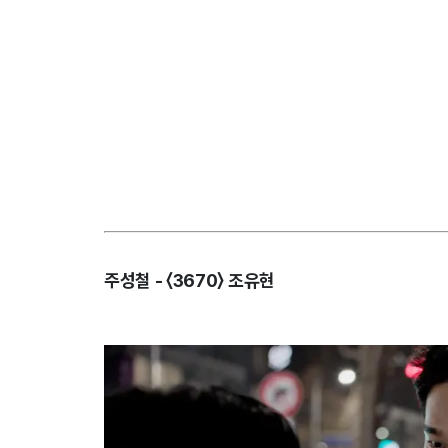
주성철 - 〈3670〉 조유현