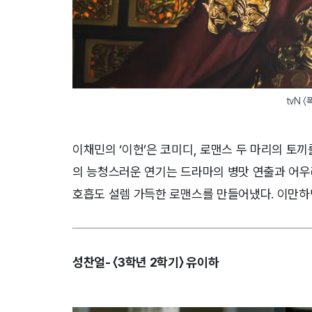
tvN 
이채민의 ‘이헌’은 코미디, 로맨스 두 마리의 토끼
의 능청스러운 연기는 드라마의 병맛 연출과 어우
호흡도 설렘 가득한 로맨스를 만들어냈다. 이만하면
성찬얼- 〈3학년 2학기〉 유이하