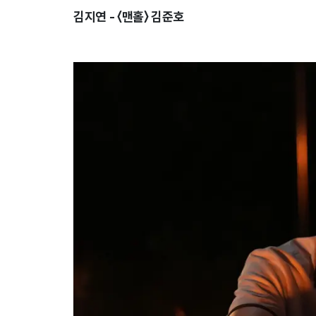
김지연 - 〈맨홀〉 김준호