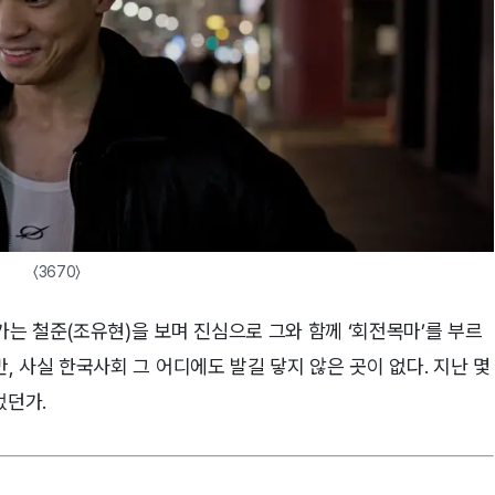
〈3670〉
는 철준(조유현)을 보며 진심으로 그와 함께 ‘회전목마’를 부르
 사실 한국사회 그 어디에도 발길 닿지 않은 곳이 없다. 지난 몇
었던가.