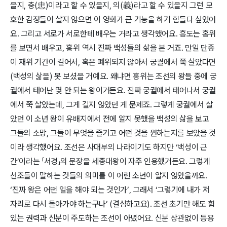
을지, 충(忠)이라고 할 수 있을지, 의(義)라고 할 수 있을지 그런 모
호한 감정들이 살지 않으면 이 영화가 큰 기능을 하기 힘들다 싶었어
요. 그리고 서로가 서로한테 배우는 거라고 생각했어요. 흥도는 홍위
를 보면서 배우고, 홍위 역시 진짜 백성들의 삶을 본 거죠. 만일 단종
이 재위 기간이 길어서, 혹은 폐위되지 않아서 궁궐에서 쭉 살았다면
(백성의 삶을) 못 보셨을 거예요. 왜냐면 홍위는 조선의 왕들 중에 궁
궐에서 태어난 몇 안 되는 왕이거든요. 진짜 궁궐에서 태어나서 궁궐
에서 쭉 살았는데, 그게 길지 않았던 게 문제죠. 그렇게 궁궐에서 살
았던 이 소년 왕이 유배지에서 전에 알지 못했을 백성의 삶을 보고
그들의 소망, 그들이 무엇을 즐기고 어떤 것을 원하는지를 보았을 것
이라 생각했어요. 조선은 사대부의 나라이기도 하지만 ‘백성이 근
간’이라는 「서경」의 문장을 세종대왕이 자주 인용했거든요. 그렇게
선조들이 말하는 것들의 의미를 이 어린 소년이 알지 않았을까요.
‘진짜 왕은 어떤 일을 해야 되는 것인가’, 그래서 ‘그렇기에 내가 저
자리로 다시 돌아가야 하는구나’ (결심하고요). 조선 초기만 해도 힘
있는 권력과 신분이 주도하는 조선이 아녔어요. 신분 상관없이 등용