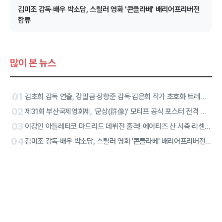
김미조 감독·배우 박소담, 스릴러 영화 '콘클라베' 배리어프리버전
합류
많이 본 뉴스
01
김초희 감독 연출, 강말금·장항준 감독·김은희 작가 초호화 트레일러, 그 주인공은
02
제31회 부산국제영화제, '군상(群像)' 모티프 공식 포스터 전격 공개
03
이강인 아틀레티코 마드리드 데뷔전 출격! 에이티즈 산 시축·리센느 하프타임 공연 확정
04
김미조 감독·배우 박소담, 스릴러 영화 '콘클라베' 배리어프리버전 합류