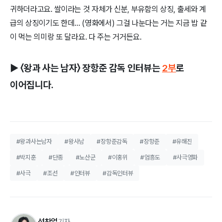
귀하더라고요. 쌀이라는 것 자체가 신분, 부유함의 상징, 출세와 계
급의 상징이기도 한데... (영화에서) 그걸 나눈다는 거는 지금 밥 같
이 먹는 의미랑 또 달라요. 다 주는 거거든요.
▶ 〈왕과 사는 남자〉 장항준 감독 인터뷰는
2부
로
이어집니다.
#왕과사는남자
#왕사남
#장항준감독
#장항준
#유해진
#박지훈
#단종
#노산군
#이홍위
#엄흥도
#사극영화
#사극
#조선
#인터뷰
#감독인터뷰
성찬얼
기자