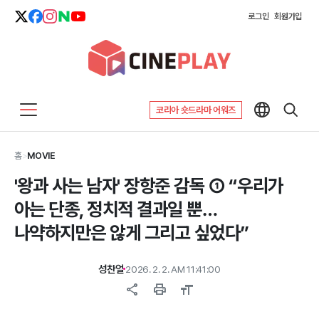
로그인
회원가입
코리아 숏드라마 어워즈
홈
>
MOVIE
'왕과 사는 남자' 장항준 감독 ① “우리가
아는 단종, 정치적 결과일 뿐…
나약하지만은 않게 그리고 싶었다”
성찬얼
2026. 2. 2. AM 11:41:00
share
print
format_size