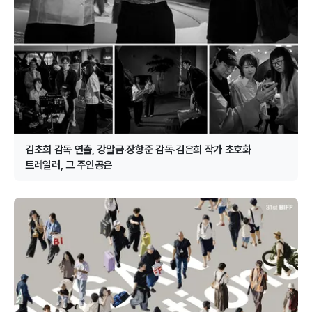
김초희 감독 연출, 강말금·장항준 감독·김은희 작가 초호화
트레일러, 그 주인공은