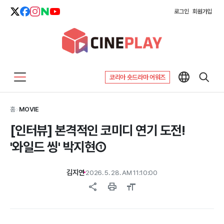
로그인
회원가입
코리아 숏드라마 어워즈
홈
>
MOVIE
[인터뷰] 본격적인 코미디 연기 도전!
'와일드 씽' 박지현①
김지연
2026. 5. 28. AM 11:10:00
share
print
format_size