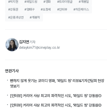
#박지현
#와일드씽
#영화
#트라이앵글
#개봉일
#강동원
#엄태구
#오정세
#인터뷰
#히든페이스
#은중과상연
#개봉작
김지연
기자
delaykim71@cineplay.co.kr
연관기사
뻔하지 않게 웃기는 코미디 영화, '와일드 씽' 리뷰&기자간담회 현장
엿보기
[인터뷰] 커리어 사상 최고의 파격적인 시도, '와일드 씽' 강동원①
[인터뷰] 커리어 사상 최고의 파격적인 시도, '와일드 씽' 강동원②