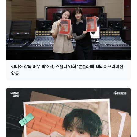
김미조 감독·배우 박소담, 스릴러 영화 '콘클라베' 배리어프리버전
합류