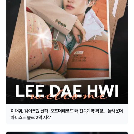
이대휘, 웨이크원 산하 '오프더레코드'와 전속계약 확정… 올라운더
아티스트 솔로 2막 시작