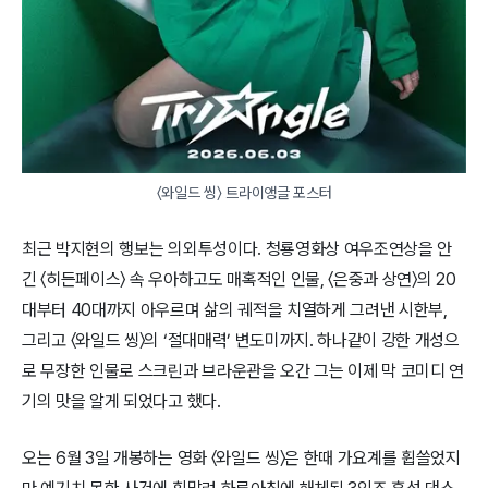
〈와일드 씽〉 트라이앵글 포스터
최근 박지현의 행보는 의외투성이다. 청룡영화상 여우조연상을 안
긴 〈히든페이스〉 속 우아하고도 매혹적인 인물, 〈은중과 상연〉의 20
대부터 40대까지 아우르며 삶의 궤적을 치열하게 그려낸 시한부,
그리고 〈와일드 씽〉의 ‘절대매력’ 변도미까지. 하나같이 강한 개성으
로 무장한 인물로 스크린과 브라운관을 오간 그는 이제 막 코미디 연
기의 맛을 알게 되었다고 했다.
오는 6월 3일 개봉하는 영화 〈와일드 씽〉은 한때 가요계를 휩쓸었지