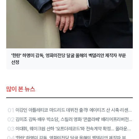
'한란' 하명미 감독, 영화의전당 달굴 올해의 벡델리안 제작자 부문
선정
많이 본 뉴스
01
이강인 아틀레티코 마드리드 데뷔전 출격! 에이티즈 산 시축·리센느 하프타임 공연 확정
02
김미조 감독·배우 박소담, 스릴러 영화 '콘클라베' 배리어프리버전 합류
03
이대휘, 웨이크원 산하 '오프더레코드'와 전속계약 확정… 올라운더 아티스트 솔로 2막 시작
04
'한란' 하명미 감독, 영화의전당 달굴 올해의 벡델리안 제작자 부문 선정