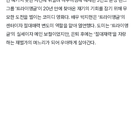
만 예기치 못한 사건에 휘말려 하루아침에 해체된 3인조 혼성 댄스
그룹 '트라이앵글'이 20년 만에 찾아온 재기의 기회를 잡기 위해 무
모한 도전을 벌이는 코미디 영화다. 배우 박지현은 ‘트라이앵글’의
센터이자 절대매력 변도미 역할을 맡아 열연했다. 도미는 ‘트라이앵
글’의 실세이자 메인 보컬이었지만, 은퇴 후에는 ‘절대재력’을 자랑
하는 재벌가의 며느리가 되어 우아하게 살아간다.