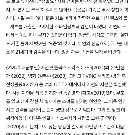
로 보고 싶어진다. “정말요? 저희 엄마는 변우석 선배 멋있다고만 하
지, 제 연기는 크게 쳐 주지도 않아요.” (웃음) 가족은 역시 칭찬에 박
하다. 어쩔 수가 없다. 짧은 커트 머리에 딱딱한 수트 대신 팬츠와 폴
로셔츠를 매칭한 보이시한 스타일링부터 감탄이 나왔다. 이연의 도
비서는 어느 하나 부자연스러움이 없다. 작품의 해석도, 연기의 실현
도 기존 틀에서 벗어난 ‘요즘’의 것이다. 이연의 진입으로, 로코는 새
로운 21세기의 감각을 입는다. 정말 아주 큰 돈을 받기를 바란다.
〈21세기 대군부인〉 이전 넷플릭스 시리즈 〈D.P.〉(2021)와 〈소년심
판〉(2022), 영화 〈길복순〉(2023), 그리고 TVING 시리즈 〈방과 후 
전쟁활동〉(2023) 등 여러 OTT 기대작에서 이연의 지분은 확실했
다. 사실 이연을 처음 인지한 건 독립영화 〈파고〉(2019)였다. 부모
를 잃고 섬에 갇힌 채 살아가는 소녀를 연기한 이연은, 그 어둠 안에
서도 관객을 움직이는 힘이 셌던 것으로 기억한다. 그게 첫 장편 데
뷔작이었다. 이연은 연달아 성소수자의 사랑을 그린 〈담쟁이〉
(2020)에서 눈치 보지 않는 용감한 멜로의 주인공으로 관객 마음