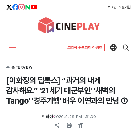
로그인
회원가입
코리아 숏드라마 어워즈
홈
>
INTERVIEW
[이화정의 딥톡스] “과거의 내게
감사해요.” '21세기 대군부인' '새벽의
Tango' '경주기행' 배우 이연과의 만남 ①
이화정
2026. 5. 29. PM 4:51:00
share
print
format_size