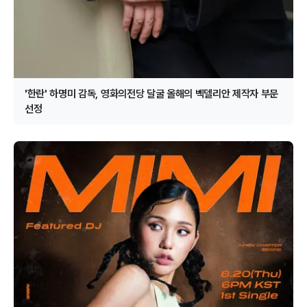
'한란' 하명미 감독, 영화의전당 달굴 올해의 벡델리안 제작자 부문
선정