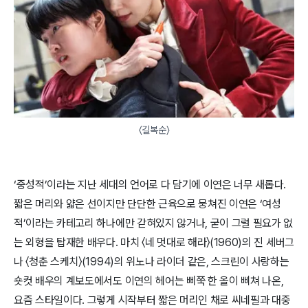
〈길복순〉
‘중성적’이라는 지난 세대의 언어로 다 담기에 이연은 너무 새롭다. 
짧은 머리와 얇은 선이지만 단단한 근육으로 뭉쳐진 이연은 ‘여성
적’이라는 카테고리 하나에만 갇혀있지 않거나, 굳이 그럴 필요가 없
는 외형을 탑재한 배우다. 마치 〈네 멋대로 해라〉(1960)의 진 세버그
나 〈청춘 스케치〉(1994)의 위노나 라이더 같은, 스크린이 사랑하는 
숏컷 배우의 계보도에서도 이연의 헤어는 삐쭉 한 올이 삐쳐 나온, 
요즘 스타일이다. 그렇게 시작부터 짧은 머리인 채로 씨네필과 대중