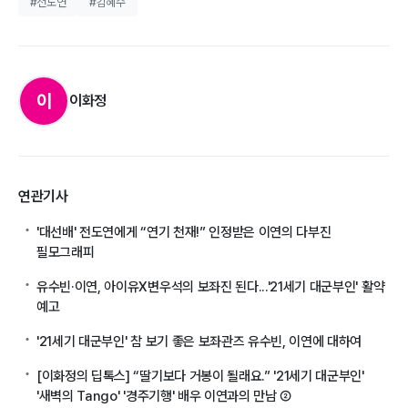
#전도연
#김혜수
이
이화정
연관기사
'대선배' 전도연에게 “연기 천재!” 인정받은 이연의 다부진
필모그래피
유수빈·이연, 아이유X변우석의 보좌진 된다...'21세기 대군부인' 활약
예고
'21세기 대군부인' 참 보기 좋은 보좌관즈 유수빈, 이연에 대하여
[이화정의 딥톡스] “딸기보다 거봉이 될래요.” '21세기 대군부인'
'새벽의 Tango' '경주기행' 배우 이연과의 만남 ②