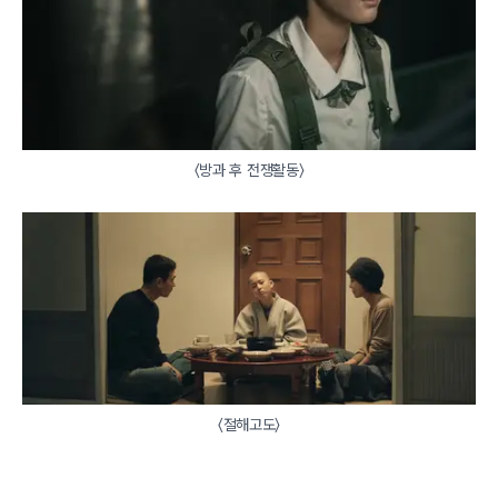
〈방과 후 전쟁활동〉
〈절해고도〉