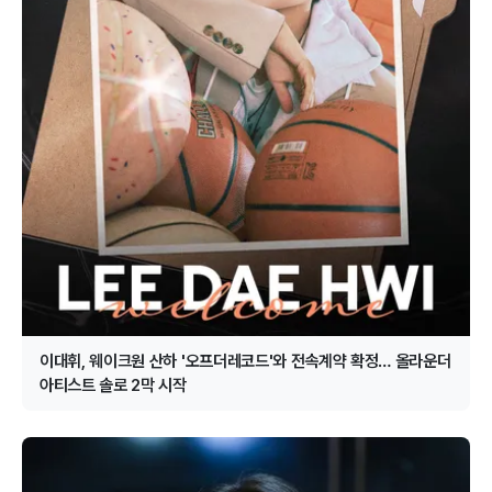
이대휘, 웨이크원 산하 '오프더레코드'와 전속계약 확정… 올라운더
아티스트 솔로 2막 시작