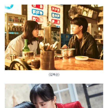
〈길복순〉