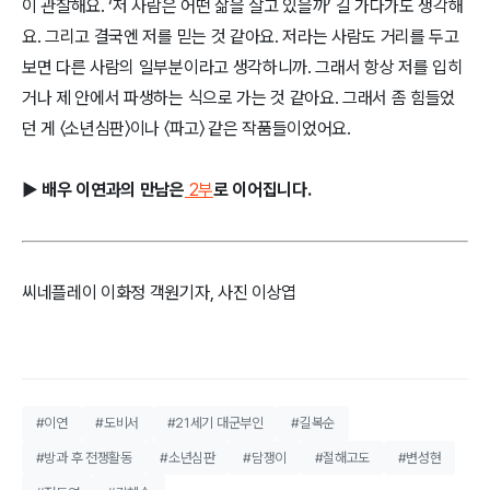
이 관찰해요. ‘저 사람은 어떤 삶을 살고 있을까’ 길 가다가도 생각해
요. 그리고 결국엔 저를 믿는 것 같아요. 저라는 사람도 거리를 두고 
보면 다른 사람의 일부분이라고 생각하니까. 그래서 항상 저를 입히
거나 제 안에서 파생하는 식으로 가는 것 같아요. 그래서 좀 힘들었
던 게 〈소년심판〉이나 〈파고〉 같은 작품들이었어요.
▶ 배우 이연과의 만남은
 2부
로 이어집니다.
씨네플레이 이화정 객원기자, 사진 이상엽
#이연
#도비서
#21세기 대군부인
#길복순
#방과 후 전쟁활동
#소년심판
#담쟁이
#절해고도
#변성현