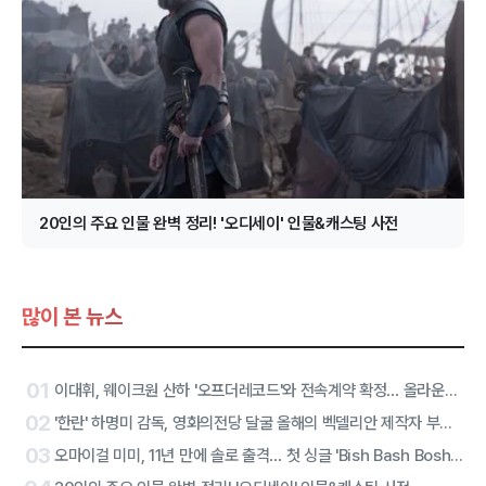
20인의 주요 인물 완벽 정리! '오디세이' 인물&캐스팅 사전
많이 본 뉴스
01
이대휘, 웨이크원 산하 '오프더레코드'와 전속계약 확정… 올라운더 아티스트 솔로 2막 시작
02
'한란' 하명미 감독, 영화의전당 달굴 올해의 벡델리안 제작자 부문 선정
03
오마이걸 미미, 11년 만에 솔로 출격… 첫 싱글 'Bish Bash Bosh'로 당찬 선언