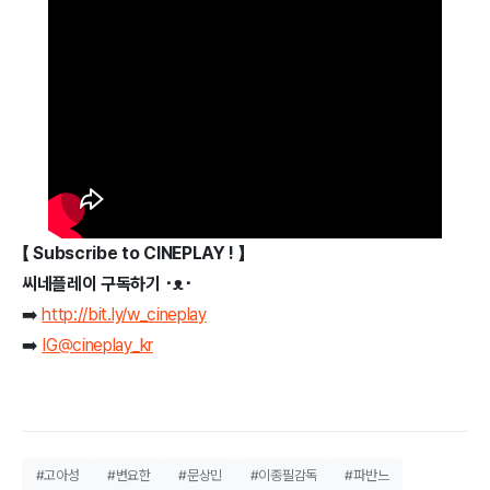
【 Subscribe to CINEPLAY ! 】
씨네플레이 구독하기 ･ᴥ･
➡️
http://bit.ly/w_cineplay
➡️
IG@cineplay_kr
#고아성
#변요한
#문상민
#이종필감독
#파반느