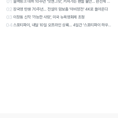
01
블랙핑크 데뷔 10주년 '밋앤그릿', 커져가는 팬들 불만… 완전체 참석에도 진통
02
장국영 탄생 70주년… 전설의 맘보춤 '아비정전' 4K로 돌아온다
03
이창동 신작 '가능한 사랑', 미국 뉴욕영화제 초청
04
스포티파이, 내달 10일 오프라인 상륙… 4일간 '스포티파이 하우스 서울' 연다