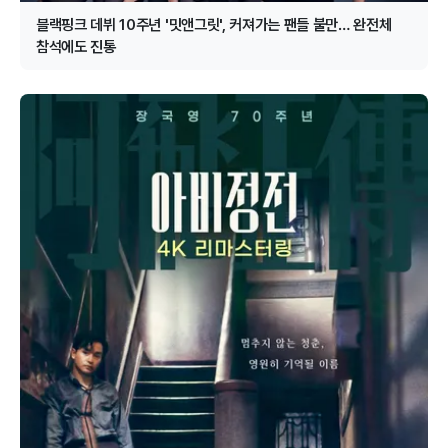
블랙핑크 데뷔 10주년 '밋앤그릿', 커져가는 팬들 불만… 완전체
참석에도 진통