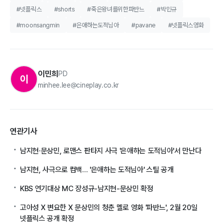
#넷플릭스
#shorts
#죽은왕녀를위한파반느
#박민규
#moonsangmin
#은애하는도적님아
#pavane
#넷플릭스영화
이민희
PD
이
minhee.lee@cineplay.co.kr
연관기사
남지현·문상민, 로맨스 판타지 사극 '은애하는 도적님아'서 만난다
남지현, 사극으로 컴백... '은애하는 도적님아' 스틸 공개
KBS 연기대상 MC 장성규-남지현-문상민 확정
고아성 X 변요한 X 문상민의 청춘 멜로 영화 '파반느', 2월 20일
넷플릭스 공개 확정