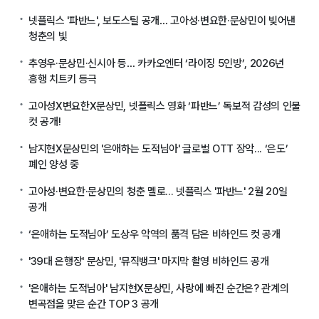
넷플릭스 '파반느', 보도스틸 공개… 고아성·변요한·문상민이 빚어낸
청춘의 빛
추영우·문상민·신시아 등… 카카오엔터 ‘라이징 5인방’, 2026년
흥행 치트키 등극
고아성X변요한X문상민, 넷플릭스 영화 ‘파반느’ 독보적 감성의 인물
컷 공개!
남지현X문상민의 '은애하는 도적님아' 글로벌 OTT 장악... ‘은도’
폐인 양성 중
고아성·변요한·문상민의 청춘 멜로... 넷플릭스 '파반느' 2월 20일
공개
‘은애하는 도적님아’ 도상우 악역의 품격 담은 비하인드 컷 공개
'39대 은행장' 문상민, '뮤직뱅크' 마지막 촬영 비하인드 공개
'은애하는 도적님아' 남지현X문상민, 사랑에 빠진 순간은? 관계의
변곡점을 맞은 순간 TOP 3 공개