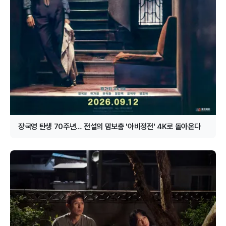
장국영 탄생 70주년… 전설의 맘보춤 '아비정전' 4K로 돌아온다