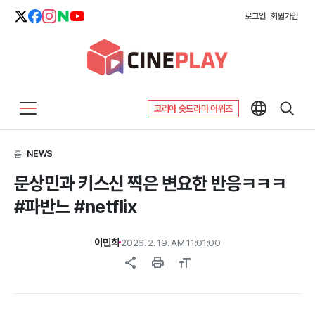
로그인
회원가입
코리아 숏드라마 어워즈
홈
>
NEWS
문상민과 키스신 찍은 변요한 반응ㅋㅋㅋ
#파반느 #netflix
이민희
2026. 2. 19. AM 11:01:00
share
print
format_size