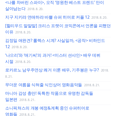
<나를 차버린 스파이>, 오직 ‘영원한 베스트 프렌드’ 만이
살아남는다
2018. 8. 20.
지구 지키랴 연애하랴 바쁠 슈퍼 히어로 커플 12
2018. 8. 20.
[할리우드 말말말] 크리스 프랫이 코믹콘에서 언론을 피했던
이유
2018. 8. 20.
김정일 애완견? 롤렉스 시계? 사실일까, <공작> 비하인드
12
2018. 8. 20.
‘나으리’와 ‘애기씨’의 과거! <미스터 션샤인> 배우 데뷔
시절
2018. 8. 20.
로카르노 남우주연상 쾌거 이룬 배우, 기주봉은 누구?
2018.
8. 21.
무더운 여름을 식혀줄 식인상어 영화음악들
2018. 8. 21.
마니아 감성 충만! 독특한 작품으로 유명한 감독들
일본편
2018. 8. 21.
소니픽쳐스의 개봉 예정&계획 중인 슈퍼히어로
영화들
2018. 8. 21.