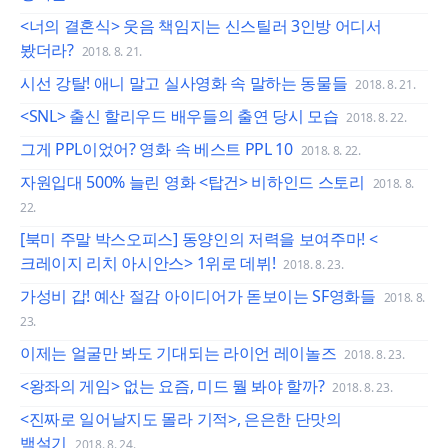
<너의 결혼식> 웃음 책임지는 신스틸러 3인방 어디서
봤더라?
2018. 8. 21.
시선 강탈! 애니 말고 실사영화 속 말하는 동물들
2018. 8. 21.
<SNL> 출신 할리우드 배우들의 출연 당시 모습
2018. 8. 22.
그게 PPL이었어? 영화 속 베스트 PPL 10
2018. 8. 22.
자원입대 500% 늘린 영화 <탑건> 비하인드 스토리
2018. 8.
22.
[북미 주말 박스오피스] 동양인의 저력을 보여주마! <
크레이지 리치 아시안스> 1위로 데뷔!
2018. 8. 23.
가성비 갑! 예산 절감 아이디어가 돋보이는 SF영화들
2018. 8.
23.
이제는 얼굴만 봐도 기대되는 라이언 레이놀즈
2018. 8. 23.
<왕좌의 게임> 없는 요즘, 미드 뭘 봐야 할까?
2018. 8. 23.
<진짜로 일어날지도 몰라 기적>, 은은한 단맛의
백설기
2018. 8. 24.