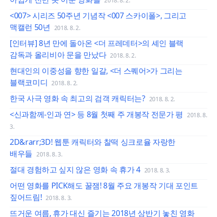
2018. 8. 2.
<007> 시리즈 50주년 기념작 <007 스카이폴>, 그리고
맥캘런 50년
2018. 8. 2.
[인터뷰] 8년 만에 돌아온 <더 프레데터>의 셰인 블랙
감독과 올리비아 문을 만났다
2018. 8. 2.
현대인의 이중성을 향한 일갈, <더 스퀘어>가 그리는
블랙코미디
2018. 8. 2.
한국 사극 영화 속 최고의 검객 캐릭터는?
2018. 8. 2.
<신과함께-인과 연> 등 8월 첫째 주 개봉작 전문가 평
2018. 8.
3.
2D&rarr;3D! 웹툰 캐릭터와 찰떡 싱크로율 자랑한
배우들
2018. 8. 3.
절대 경험하고 싶지 않은 영화 속 휴가 4
2018. 8. 3.
어떤 영화를 PICK해도 꿀잼! 8월 주요 개봉작 기대 포인트
짚어드림!
2018. 8. 3.
뜨거운 여름, 휴가 대신 즐기는 2018년 상반기 놓친 영화