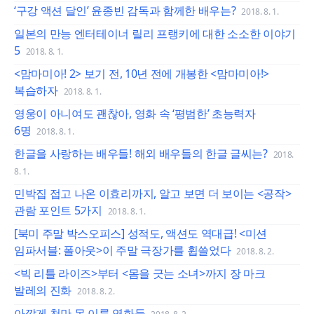
‘구강 액션 달인’ 윤종빈 감독과 함께한 배우는?
2018. 8. 1.
일본의 만능 엔터테이너 릴리 프랭키에 대한 소소한 이야기
5
2018. 8. 1.
<맘마미아! 2> 보기 전, 10년 전에 개봉한 <맘마미아!>
복습하자
2018. 8. 1.
영웅이 아니여도 괜찮아, 영화 속 ‘평범한’ 초능력자
6명
2018. 8. 1.
한글을 사랑하는 배우들! 해외 배우들의 한글 글씨는?
2018.
8. 1.
민박집 접고 나온 이효리까지, 알고 보면 더 보이는 <공작>
관람 포인트 5가지
2018. 8. 1.
[북미 주말 박스오피스] 성적도, 액션도 역대급! <미션
임파서블: 폴아웃>이 주말 극장가를 휩쓸었다
2018. 8. 2.
<빅 리틀 라이즈>부터 <몸을 긋는 소녀>까지 장 마크
발레의 진화
2018. 8. 2.
아깝게 천만 못 이룬 영화들