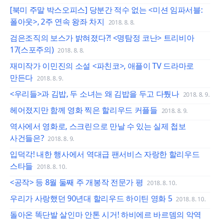
[북미 주말 박스오피스] 당분간 적수 없는 <미션 임파서블:
폴아웃>, 2주 연속 왕좌 차지
2018. 8. 8.
검은조직의 보스가 밝혀졌다?! <명탐정 코난> 트리비아
17(스포주의)
2018. 8. 8.
재미작가 이민진의 소설 <파친코>, 애플이 TV 드라마로
만든다
2018. 8. 9.
<우리들>과 김밥, 두 소녀는 왜 김밥을 두고 다퉜나
2018. 8. 9.
헤어졌지만 함께 영화 찍은 할리우드 커플들
2018. 8. 9.
역사에서 영화로, 스크린으로 만날 수 있는 실제 첩보
사건들은?
2018. 8. 9.
입덕각! 내한 행사에서 역대급 팬서비스 자랑한 할리우드
스타들
2018. 8. 10.
<공작> 등 8월 둘째 주 개봉작 전문가 평
2018. 8. 10.
우리가 사랑했던 90년대 할리우드 하이틴 영화 5
2018. 8. 10.
돌아온 똑단발 살인마 안톤 시거! 하비에르 바르뎀의 악역