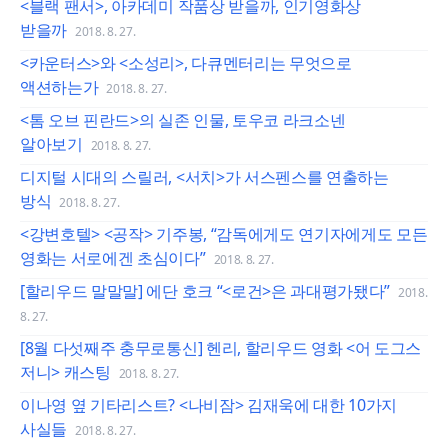
<블랙 팬서>, 아카데미 작품상 받을까, 인기영화상
받을까
2018. 8. 27.
<카운터스>와 <소성리>, 다큐멘터리는 무엇으로
액션하는가
2018. 8. 27.
<톰 오브 핀란드>의 실존 인물, 토우코 라크소넨
알아보기
2018. 8. 27.
디지털 시대의 스릴러, <서치>가 서스펜스를 연출하는
방식
2018. 8. 27.
<강변호텔> <공작> 기주봉, “감독에게도 연기자에게도 모든
영화는 서로에겐 초심이다”
2018. 8. 27.
[할리우드 말말말] 에단 호크 “<로건>은 과대평가됐다”
2018.
8. 27.
[8월 다섯째주 충무로통신] 헨리, 할리우드 영화 <어 도그스
저니> 캐스팅
2018. 8. 27.
이나영 옆 기타리스트? <나비잠> 김재욱에 대한 10가지
사실들
2018. 8. 27.