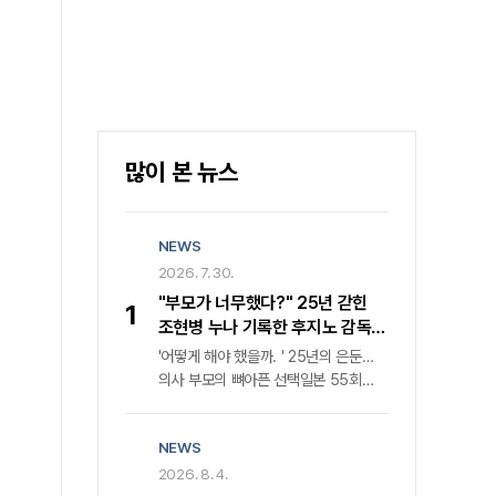
많이 본 뉴스
NEWS
2026. 7. 30.
"부모가 너무했다?" 25년 갇힌
1
조현병 누나 기록한 후지노 감독의
속사정
'어떻게 해야 했을까. ' 25년의 은둔…
의사 부모의 뼈아픈 선택일본 55회
연속 매진 화제작, 1980년대 정신과
의료 현실과 가족의 딜레마 조명비극의
NEWS
단면을 넘어선 성찰, 카메라가 응시한
가족의 이면"부모의 대처가 가혹했다는
2026. 8. 4.
비판이 지배적이었다. 그러나 과연 이