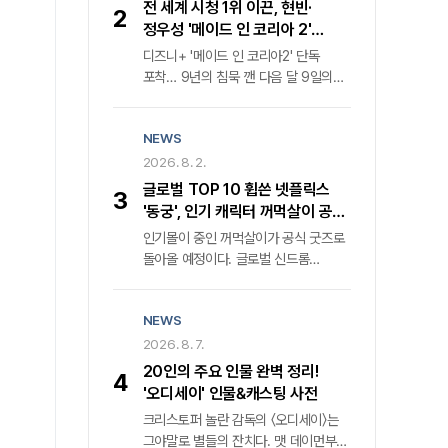
전 세계 시청 1위 이끈, 현빈·
2
비극의 책임이 온전히 그들에게만 있는
정우성 '메이드 인 코리아 2'
것일까. " 25년이라는 긴 세월 동안
귀환… 디즈니+ 내달 9일 공개
디즈니+ '메이드 인 코리아2' 단독
세상과 단절된 채 살아온 조현병 환자
포착… 9년의 침묵 깬 다음 달 9일의
누나의 궤적을 좇은 다큐멘터리 영화
반전지난해 전 세계를 강타하며 '디즈니
'어떻게 해야 했을까. '의 '후지노
+' 한국 오리지널 콘텐츠 글로벌 시청률
도모아키' 감독은 단호한 어조로
NEWS
1위를 거머쥔 '메이드 인 코리아'가
반문한다. 그는 가족의 치부를 스크린에
마침내 두 번째 장을 연다. 월트디즈니
2026. 8. 2.
투사한 목적이 부모에 대한 단죄가
컴퍼니 코리아는 다음 달 9일 '메이드
아님을 명확히 했다. 오히려 현재
글로벌 TOP 10 휩쓴 넷플릭스
3
인 코리아2'의 전 세계 동시 첫 공개를
진행형인 사회적 고립과 정신질환자
'동궁', 인기 캐릭터 꺼먹살이 공식
공식화하며 웰메이드 누아르의 귀환을
돌봄의 사각지대를 공론화하기 위한
굿즈 전격 발매
인기몰이 중인 꺼먹살이가 공식 굿즈로
알렸다. 격동의 1970년대를 관통했던
치열한 기록임을 강조한다.
돌아올 예정이다. 글로벌 신드롬
전작은 낮에는 중앙정보부 요원, 밤에는
넷플릭스 신작 속 마스코트의 탄생
밀수업자라는 극단적 이중생활을
넷플릭스는 최근 공개한 드라마 〈동궁〉
소화한 백기태('현빈' 분)와 그를 쫓는
NEWS
속 캐릭터 꺼먹살이에 관한 여러 정보를
집념의 검사 장건영('정우성' 분)의 숨
공개했다. 그중 화제를 모은 건 오는
2026. 8. 7.
막히는 혈투를 그렸다. 압도적인
8월 무신사 드롭 을 통해 꺼먹살이 키링
몰입감과 탄탄한 서사로 국내외 평단의
20인의 주요 인물 완벽 정리!
4
5종과 무신사 스탠다드 컬래버 티셔츠
찬사를 받으며 K-콘텐츠의 위상을 높인
'오디세이' 인물&캐스팅 사전
2종이 발매될 예정이란 발표였다.
바 있다.
크리스토퍼 놀란 감독의 〈오디세이〉는
꺼먹살이는 〈동궁〉 속 캐릭터로 귀천 역
그야말로 별들의 잔치다. 맷 데이먼부터
남주혁을 졸졸 따라다니는 귀매이다.