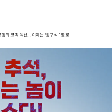
형의 코믹 액션… 이제는 ‘방구석 1열’로