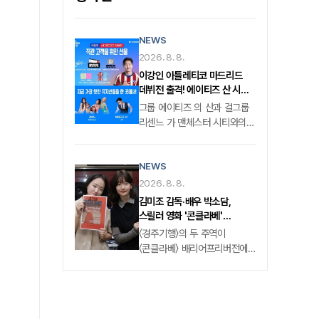
NEWS
2026. 8. 8.
이강인 아틀레티코 마드리드
데뷔전 출격! 에이티즈 산 시축·
리센느 하프타임 공연 확정
그룹 에이티즈 의 산과 걸그룹
리센느 가 맨체스터 시티와의
빅매치로 치러지는 이강인의
아틀레티코 마드리드 데뷔전에
NEWS
출격해 역사적인 그라운드의
열기를 더한다. 전 세계가
2026. 8. 8.
주목하는 이강인의 '넘버 7' 첫
김미조 감독·배우 박소담,
무대 한국 축구의 간판스타
스릴러 영화 '콘클라베'
이강인이 아틀레티코 마드리드
배리어프리버전 합류
〈경주기행〉의 두 주역이
유니폼을 입고 마침내 국내
〈콘클라베〉 배리어프리버전에
팬들 앞에 선다. 오는 9일 오후
합류했다.
8시, 서울월드컵경기장에서
배리어프리영화위원회는 영화
펼쳐지는 '2026 쿠팡플레이
〈콘클라베〉의 배리어프리버전
시리즈' 2경기에서는 지난
제작을 발표하며 〈경주기행〉의
2023년에 이어 또 한 번