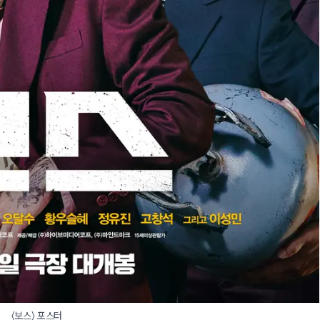
〈보스〉 포스터