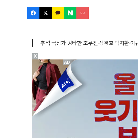
추석 극장가 강타한 조우진·정경호·박지환·이규
X