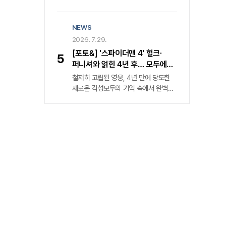
앤 해서웨이, 톰 홀랜드, 젠데이아,
공포 스릴러 장르 속 분위기 환기하는
로버트 패틴슨, 샤를리즈 테론, 루피타
특별한 매력 〈동궁〉은 조선시대를
NEWS
뇽오까지, 내로라하는 할리우드
배경으로 왕가의 핏줄이 의문의 죽음을
작품에서도 이렇게 많은 스타가 동시에
2026. 7. 29.
당하는 저주에 맞서는 귀천과 궁녀 생강
얼굴을 비추는 경우는 흔치 않다. 원작
역 노윤서의 이야기를 다뤘다.
[포토&] '스파이더맨 4' 헐크·
5
호메로스의 「오디세이아」는 트로이
퍼니셔와 얽힌 4년 후… 모두에게
전쟁이 끝난 뒤 이타카로 돌아가려는
잊힌 영웅 '홀로서기'
철저히 고립된 영웅, 4년 만에 당도한
오디세우스의 10년에 걸친 귀향길을
새로운 각성모두의 기억 속에서 완벽히
그린 서사시인데, 그 여정에 등장하는
소거된 스파이더맨 피터 파커('톰
신과 괴물, 인간 군상이 워낙 방대하다
홀랜드' 분)가 4년의 침묵을 깨고
보니 캐스팅 규모 역시 웬만한 시네마틱
귀환했다. 개봉 전부터 예매 관객 83만
유니버스 뺨친다. 〈오디세이〉를 보기 전
명을 돌파하며 올해 극장가 최고
대체 누가 누구를 연기하는지 헷갈리는
기대작으로 자리매김한 '스파이더맨:
독자들을 위해, 〈오디세이〉 속 인물과
브랜드 뉴 데이'(이하 '스파이더맨 4')가
배우를 정리해봤다. 오디세우스 – 맷
그 거대한 서막을 연다. 철저한 고립
데이먼트로이 목마 계략으로 전쟁을
속에 남겨진 피터 파커의 일상은
승리로 이끈 이타카의 왕.
처절하다. 가족과 친구의 온기는
사라졌고, 그의 스마트폰을 채우는 것은
오직 차가운 범죄 발생 알림뿐이다.
'스파이더맨 4'는 전작 '스파이더맨: 노
웨이 홈'(2021)에서 다중 우주의 붕괴를