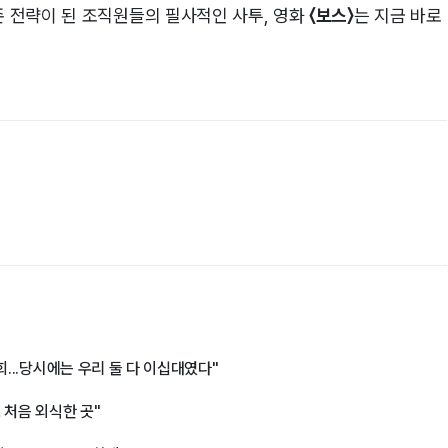
존 전략이 된 조직원들의 필사적인 사투, 영화
〈보스〉
는 지금 바로
재회...당시에는 우리 둘 다 이십대였다"
로 처음 외식한 곳"