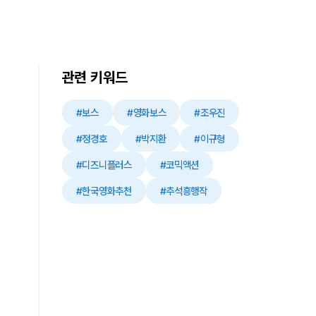
관련 키워드
#보스
#영화보스
#조우진
#정경호
#박지환
#이규형
#디즈니플러스
#코믹액션
#한국영화추천
#추석흥행작