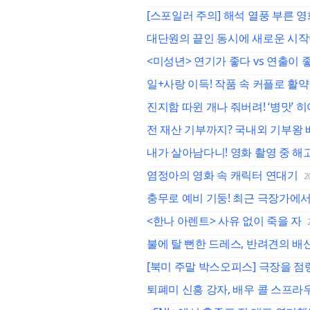
[스포일러 주의] 해석 열풍 부른 영
대단원의 끝인 동시에 새로운 시작
<미성년> 연기가 좋다 vs 연출이 
일+사랑 이득! 작품 속 커플로 활약
진지함 따윈 개나 줘버려! ‘병맛’ 
전 재산 기부까지? 국내외 기부왕
내가 살아남다니! 영화 촬영 중 
염정아의 영화 속 캐릭터 연대기
2
충무로 예비 기둥! 최근 극장가에서
<한나 아렌트> 사유 없이 죽을 자
불에 탈 뻔한 드레스, 반려견의 배신(
[북미 주말 박스오피스] 극장을 점령
퇴폐미 신흥 강자, 배우 콜 스프