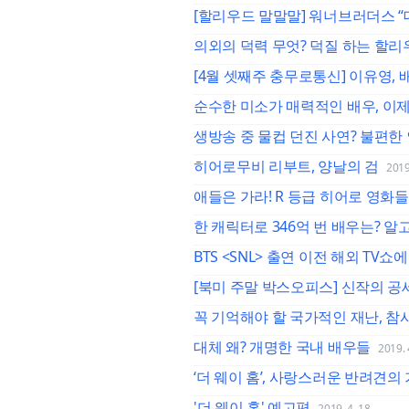
[할리우드 말말말] 워너브러더스 “
의외의 덕력 무엇? 덕질 하는 할리우
[4월 셋째주 충무로통신] 이유영,
순수한 미소가 매력적인 배우, 이
생방송 중 물컵 던진 사연? 불편
히어로무비 리부트, 양날의 검
2019.
애들은 가라! R 등급 히어로 영화들
한 캐릭터로 346억 번 배우는? 
BTS <SNL> 출연 이전 해외 TV
[북미 주말 박스오피스] 신작의 공세
꼭 기억해야 할 국가적인 재난, 참
대체 왜? 개명한 국내 배우들
2019. 
‘더 웨이 홈’, 사랑스러운 반려견
'더 웨이 홈' 예고편
2019. 4. 18.