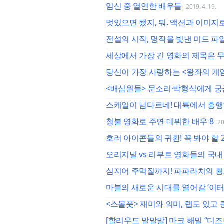
임신 중 열연한 배우들
2019. 4. 19.
멋있으면 됐지, 뭐. 액션과 이미지
전설의 시작, 명작을 빛낸 미드 파
세상에서 가장 긴 영화의 제목은 
당신이 가장 사랑하는 <왕좌의 게
<배심원들> 문소리·박형식에게 궁
스케일이 남다르네! 대륙에서 흥행
청불 영화로 주연 데뷔한 배우 8
20
호러 아이콘들의 귀환! 꼭 봐야 할 
오리지널 vs 리부트 영화들의 국내
심지어 주먹질까지! 파파라치의 횡포
마블의 새로운 시대를 열어갈 ‘이터
<스몰풋> 재미와 의미, 랩도 있고
[할리우드 말말말] 마크 해밀 “디