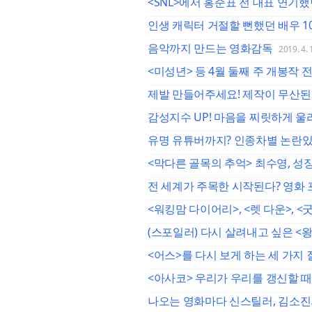
<SNL>에서 홍준표 전 대표 연기
인생 캐릭터 거절할 뻔했던 배우 1
음악까지 만드는 영화감독
2019. 4. 
<미성년> 등 4월 둘째 주 개봉작 
제발 만들어주세요! 제작이 무산된
감성지수 UP! 마음을 찌릿하게 울
유명 유튜버까지? 인종차별 논란있
<막다른 골목의 추억> 최수영, 성
전 세계가 주목한 시작된다? 영화
<워킹맘 다이어리>, <렛 다운>, 
(스포일러) 다시 살려내고 싶은 <
<어스>를 다시 보게 하는 세 가지
<아사코> 우리가 우리를 갱신할 
나오는 영화마다 신스틸러, 김소진