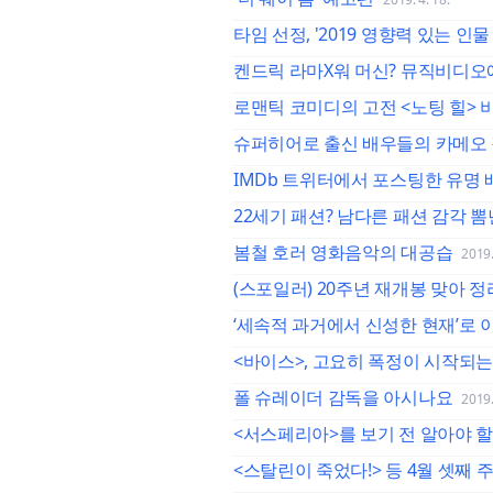
타임 선정, '2019 영향력 있는 인
켄드릭 라마X워 머신? 뮤직비디오
로맨틱 코미디의 고전 <노팅 힐>
슈퍼히어로 출신 배우들의 카메오 
IMDb 트위터에서 포스팅한 유명 
22세기 패션? 남다른 패션 감각 
봄철 호러 영화음악의 대공습
2019.
(스포일러) 20주년 재개봉 맞아 정
‘세속적 과거에서 신성한 현재’로
<바이스>, 고요히 폭정이 시작되는
폴 슈레이더 감독을 아시나요
2019.
<서스페리아>를 보기 전 알아야 할
<스탈린이 죽었다!> 등 4월 셋째 