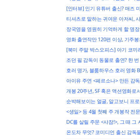
[인터뷰] 인기 유튜버 출신? 매즈 
티셔츠로 말하는 귀여운 아저씨, 사
장국영을 영원히 기억하게 할 명장
영화 출연작만 120편 이상, 기주
[북미 주말 박스오피스] 아기 코끼
조던 필 감독이 동물로 출연? 한 번
호러 명가, 블룸하우스 호러 영화 Be
아이유 주연 <페르소나> 만든 감독
개봉 20주년, SF 혹은 액션영화
순박해보이는 얼굴, 알고보니 프로
<생일> 등 4월 첫째 주 개봉작 전
DC를 살릴 주문 <샤잠!>, 그 때 
온도차 무엇? 코미디언 출신 감독