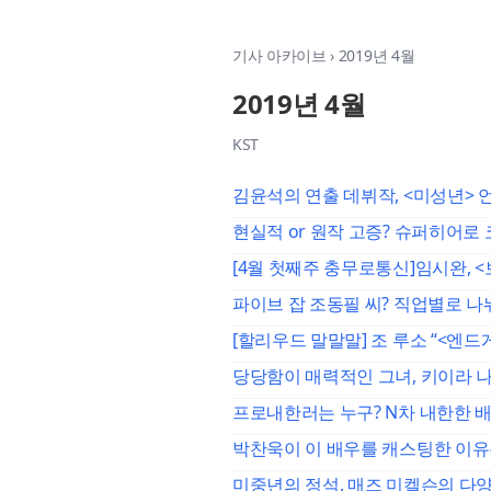
기사 아카이브
›
2019년 4월
2019년 4월
KST
김윤석의 연출 데뷔작, <미성년> 
현실적 or 원작 고증? 슈퍼히어로
[4월 첫째주 충무로통신]임시완, <
파이브 잡 조동필 씨? 직업별로 나
[할리우드 말말말] 조 루소 “<엔
당당함이 매력적인 그녀, 키이라 
프로내한러는 누구? N차 내한한 
박찬욱이 이 배우를 캐스팅한 이유
미중년의 정석, 매즈 미켈슨의 다