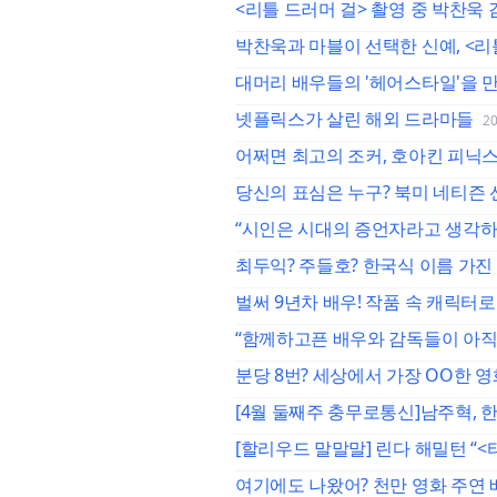
<리틀 드러머 걸> 촬영 중 박찬
박찬욱과 마블이 선택한 신예, <리
대머리 배우들의 '헤어스타일'을 만
넷플릭스가 살린 해외 드라마들
20
어쩌면 최고의 조커, 호아킨 피닉
당신의 표심은 누구? 북미 네티즌 선
“시인은 시대의 증언자라고 생각하
최두익? 주들호? 한국식 이름 가
벌써 9년차 배우! 작품 속 캐릭터
“함께하고픈 배우와 감독들이 아직 
분당 8번? 세상에서 가장 OO한 영화
[4월 둘째주 충무로통신]남주혁, 
[할리우드 말말말] 린다 해밀턴 “<
여기에도 나왔어? 천만 영화 주연