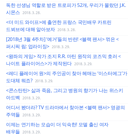
독한 선생님 역할로 받은 트로피가 52개, 우리가 몰랐던 J.K.
시몬스
2018. 3. 28.
<더 미드 와이프>에 출연한 프랑스 국민배우 카트린
드뵈브에 대해 알아보자
2018. 3. 28.
[2018년 3월 4주차] ‘예거’들의 반란! <블랙 팬서> 꺾은 <
퍼시픽 림: 업라이징>
2018. 3. 29.
<왕좌의 게임> 작가 조지 R.R. 마틴 원작의 코즈믹 호러 <
나이트 플라이어스>가 제작된다
2018. 3. 29.
<레디 플레이어 원>의 주인공이 찾아 헤매는 ‘이스터에그’가
도대체 뭐죠?
2018. 3. 29.
<콘스탄틴> 삶과 죽음, 그리고 병원의 향기가 나는 위스키
아드벡
2018. 3. 29.
어디서 봤더라? TV 드라마에서 찾아본 <블랙 팬서> 영광의
주역들
2018. 3. 29.
이제는 연기하는 모습이 더 익숙한! 모델 출신 여자
배우들
2018. 3. 29.