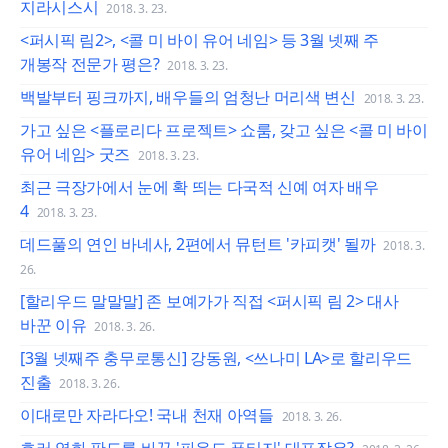
지라시스시
2018. 3. 23.
<퍼시픽 림2>, <콜 미 바이 유어 네임> 등 3월 넷째 주
개봉작 전문가 평은?
2018. 3. 23.
백발부터 핑크까지, 배우들의 엄청난 머리색 변신
2018. 3. 23.
가고 싶은 <플로리다 프로젝트> 쇼룸, 갖고 싶은 <콜 미 바이
유어 네임> 굿즈
2018. 3. 23.
최근 극장가에서 눈에 확 띄는 다국적 신예 여자 배우
4
2018. 3. 23.
데드풀의 연인 바네사, 2편에서 뮤턴트 '카피캣' 될까
2018. 3.
26.
[할리우드 말말말] 존 보예가가 직접 <퍼시픽 림 2> 대사
바꾼 이유
2018. 3. 26.
[3월 넷째주 충무로통신] 강동원, <쓰나미 LA>로 할리우드
진출
2018. 3. 26.
이대로만 자라다오! 국내 천재 아역들
2018. 3. 26.