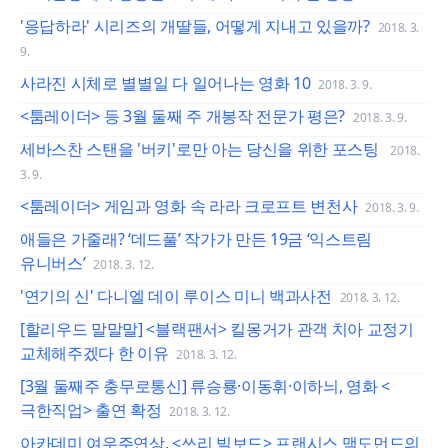
'응답하라' 시리즈의 개딸들, 어떻게 지내고 있을까?
2018. 3.
9.
사라진 시체로 별별일 다 일어나는 영화 10
2018. 3. 9.
<툼레이더> 등 3월 둘째 주 개봉작 전문가 평은?
2018. 3. 9.
세바스찬 스탠을 '버키'로만 아는 당신을 위한 포스팅
2018.
3. 9.
<툼레이더> 게임과 영화 속 라라 크로프트 변천사
2018. 3. 9.
애들은 가줄래? ‘데드풀’ 작가가 만든 19금 ‘익스트림
유니버스’
2018. 3. 12.
'연기의 신' 다니엘 데이 루이스 미니 백과사전
2018. 3. 12.
[할리우드 말말말] <블랙팬서> 킬몽거가 관객 치아 교정기
교체해주겠다 한 이유
2018. 3. 12.
[3월 둘째주 충무로통신] 류승룡·이동휘·이하늬, 영화 <
극한직업> 출연 확정
2018. 3. 12.
아카데미 여우주연상, <쓰리 빌보드> 프랜시스 맥도먼드의