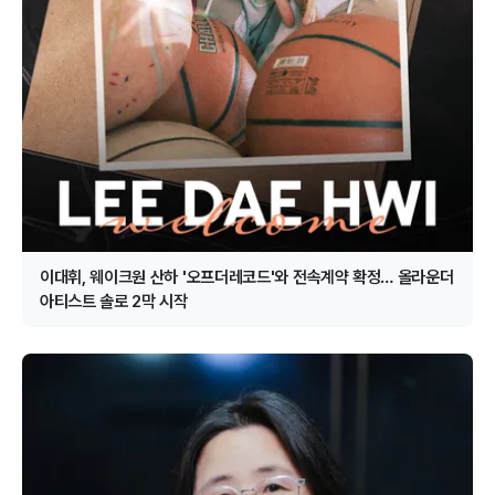
이대휘, 웨이크원 산하 '오프더레코드'와 전속계약 확정… 올라운더
아티스트 솔로 2막 시작