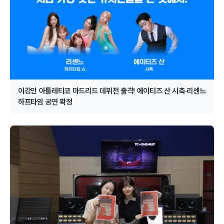
이강인 아틀레티코 마드리드 데뷔전 출격! 에이티즈 산 시축·리센느
하프타임 공연 확정