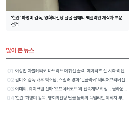
'한란' 하명미 감독, 영화의전당 달굴 올해의 벡델리안 제작자 부문
선정
많이 본 뉴스
01
이강인 아틀레티코 마드리드 데뷔전 출격! 에이티즈 산 시축·리센느 하프타임 공연 확정
02
김미조 감독·배우 박소담, 스릴러 영화 '콘클라베' 배리어프리버전 합류
03
이대휘, 웨이크원 산하 '오프더레코드'와 전속계약 확정… 올라운더 아티스트 솔로 2막 시작
04
'한란' 하명미 감독, 영화의전당 달굴 올해의 벡델리안 제작자 부문 선정