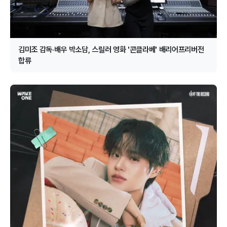
김미조 감독·배우 박소담, 스릴러 영화 '콘클라베' 배리어프리버전
합류