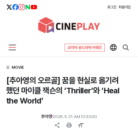
로그인
회원가입
코리아 숏드라마 어워즈
홈
>
MOVIE
[추아영의 오르골] 꿈을 현실로 옮기려
했던 마이클 잭슨의 ‘Thriller’와 ‘Heal
the World’
추아영
2026. 5. 21. AM 10:33:00
share
print
format_size