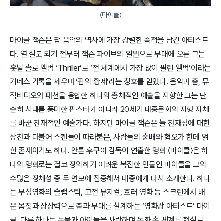
〈마이클〉
마이클 잭슨은 팝 음악의 역사에 가장 강렬한 족적을 남긴 아티스트
다. 열 살도 되기 전부터 잭슨 파이브의 일원으로 무대에 오른 그는
훗날 솔로 앨범 ‘Thriller’로 ‘전 세계에서 가장 많이 팔린 앨범’이라는
기네스 기록을 세우며 ‘팝의 황제’라는 칭호를 얻었다. 음악과 춤, 뮤
직비디오와 패션을 융합한 하나의 총체적인 예술을 지향한 그는 단
순히 시대를 풍미한 팝스타가 아니라 20세기 대중문화의 지형 자체
를 바꾼 천재적인 예술가다. 하지만 마이클 잭슨은 늘 천재성에 대한
상찬과 더불어 스캔들이 따라붙은, 사람들의 숭배와 혐오가 한데 얽
힌 존재이기도 하다. 안톤 후쿠아 감독이 연출한 영화 〈마이클〉은 하
나의 영화로는 결코 정의하기 어려운 복잡한 인물인 마이클을 그의
수많은 정체성 중 두 면모에 집중해서 대중에게 다시 소개한다. 하나
는 무성영화의 슬랩스틱, 고전 뮤지컬, 호러 영화 등 스크린에서 배
운 몸짓과 상상력으로 춤과 무대를 설계하는 ‘영화광 아티스트’ 마이
클, 다른 하나는 동물과 아이들을 사랑하며 동화 속 세계를 현실로