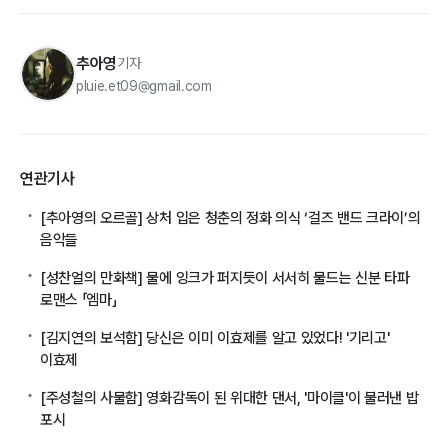
추아영
기자
pluie.et09@gmail.com
연관기사
[추아영의 오르골] 상처 입은 청춘의 정화 의식 ‘걸즈 밴드 크라이’의
음악들
[성찬얼의 만화책] 물에 잉크가 퍼지듯이 서서히 물드는 신분 타파
로맨스 「엠마」
[김지연의 보석함] 당신은 이미 이효제를 알고 있었다! '기리고'
이효제
[주성철의 사물함] 영화감독이 된 위대한 댄서, '마이클'이 불러낸 밥
포시