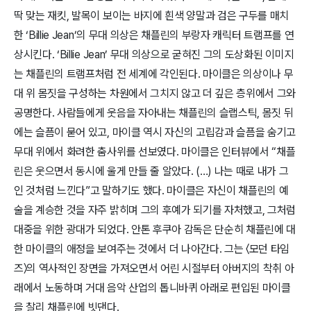
딱 맞는 재킷, 발목이 보이는 바지에 흰색 양말과 검은 구두를 매치
한 ‘Billie Jean’의 무대 의상은 채플린의 부랑자 캐릭터 트램프를 연
상시킨다. ‘Billie Jean’ 무대 의상으로 굳혀진 그의 도상화된 이미지
는 채플린의 트램프처럼 전 세계에 각인된다. 마이클은 의상이나 무
대 위 몸짓을 구성하는 차원에서 그치지 않고 더 깊은 층위에서 그와
공명한다. 사람들에게 웃음을 자아내는 채플린의 슬랩스틱, 몸짓 뒤
에는 슬픔이 묻어 있고, 마이클 역시 자신의 고립감과 슬픔을 숨기고
무대 위에서 화려한 춤사위를 선보였다. 마이클은 인터뷰에서 “채플
린은 웃으면서 동시에 울게 만들 줄 알았다. (…) 나는 때로 내가 그
인 것처럼 느낀다”고 말하기도 했다. 마이클은 자신이 채플린의 예
술을 계승한 것을 자주 밝히며 그의 후예가 되기를 자처했고, 그처럼
대중을 위한 광대가 되었다. 안톤 후쿠아 감독은 단순히 채플린에 대
한 마이클의 애정을 보여주는 것에서 더 나아간다. 그는 〈모던 타임
즈〉의 역사적인 장면을 가져오면서 어린 시절부터 아버지의 착취 아
래에서 노동하며 거대 음악 산업의 톱니바퀴 아래로 편입된 마이클
을 찰리 채플린에 빗댄다.