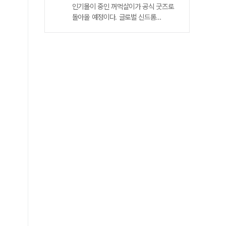
굿즈 전격 발매
인기몰이 중인 꺼먹살이가 공식 굿즈로
〈곡성〉을 준비하며 박찬욱 감독에게
돌아올 예정이다. 글로벌 신드롬
완성된 시나리오에 대한 조언을
넷플릭스 신작 속 마스코트의 탄생
구했다는 것은 널리 알려진 사실인데,
넷플릭스는 최근 공개한 드라마 〈동궁〉
대담 당일 나홍진 감독은 심지어
속 캐릭터 꺼먹살이에 관한 여러 정보를
꼼꼼하게 조언해준 박찬욱 감독의
공개했다. 그중 화제를 모은 건 오는
메모를 액자로 만들어 가져오기도 했다.
8월 무신사 드롭 을 통해 꺼먹살이 키링
그 종이에 메모만 있고 사인이 없어서
5종과 무신사 스탠다드 컬래버 티셔츠
“박찬욱 감독님이 썼다는 걸 증명할 수
2종이 발매될 예정이란 발표였다.
없다”는 이유로, 굳이 사인을 받기 위해
꺼먹살이는 〈동궁〉 속 캐릭터로 귀천 역
가져온 것이다.​
남주혁을 졸졸 따라다니는 귀매이다.
공포 스릴러 장르 속 분위기 환기하는
특별한 매력 〈동궁〉은 조선시대를
배경으로 왕가의 핏줄이 의문의 죽음을
당하는 저주에 맞서는 귀천과 궁녀 생강
역 노윤서의 이야기를 다뤘다.