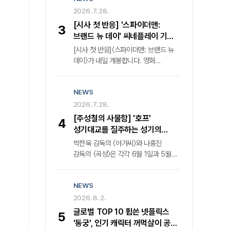
집념의 검사 장건영('정우성' 분)의 숨
가족의 이면"부모의 대처가 가혹했다는
2026. 7. 28.
막히는 혈투를 그렸다. 압도적인
비판이 지배적이었다. 그러나 과연 이
몰입감과 탄탄한 서사로 국내외 평단의
[시사 첫 반응] '스파이더맨:
3
비극의 책임이 온전히 그들에게만 있는
찬사를 받으며 K-콘텐츠의 위상을 높인
브랜드 뉴 데이' 씨네플레이 기자
것일까. " 25년이라는 긴 세월 동안
바 있다.
별점
[시사 첫 반응]〈스파이더맨: 브랜드 뉴
세상과 단절된 채 살아온 조현병 환자
데이〉가 내일 개봉합니다. 영화
누나의 궤적을 좇은 다큐멘터리 영화
〈스파이더맨: 브랜드 뉴 데이〉는
'어떻게 해야 했을까. '의 '후지노
〈스파이더맨: 노 웨이 홈〉 사건으로
도모아키' 감독은 단호한 어조로
NEWS
모두에게 잊힌 ‘피터 파커’ 가 자신의
반문한다. 그는 가족의 치부를 스크린에
정체를 기억하는 의문의 적의 등장과
2026. 7. 28.
투사한 목적이 부모에 대한 단죄가
DNA 변이로 통제 불가능한 힘을
아님을 명확히 했다. 오히려 현재
[주성철의 사물함] '호프'
4
얻으며 더 깊은 혼란에 빠진 가운데,
진행형인 사회적 고립과 정신질환자
성기대교를 질주하는 성기의
소중한 이들을 지키기 위해 새로운
돌봄의 사각지대를 공론화하기 위한
트러커캡을 통해 '황해' '곡성' 다시
박찬욱 감독의 〈아가씨〉와 나홍진
위협에 맞서는 액션 블록버스터인데요.
치열한 기록임을 강조한다.
보기
감독의 〈곡성〉은 각각 6월 1일과 5월
씨네플레이 기자들이 시사회에서
12일, 같은 해인 2016년 개봉했다.
영화를 미리 관람한 후기를 전합니다.
공교롭게도 그해 각각 칸영화제
NEWS
경쟁부문과 비경쟁부문에 초청됐을
뿐만 아니라, 흥행 역시 각각 429만
2026. 8. 2.
명과 687만 명을 동원했다. 그래서
글로벌 TOP 10 휩쓴 넷플릭스
5
당시 전 직장에서 두 감독을 모시고
'동궁', 인기 캐릭터 꺼먹살이 공식
대담을 진행한 적 있다. 나홍진 감독이