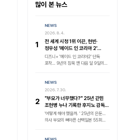
많이 본 뉴스
NEWS
2026. 8. 4.
전 세계 시청 1위 이끈, 현빈·
1
정우성 '메이드 인 코리아 2'
귀환… 디즈니+ 내달 9일 공개
디즈니+ '메이드 인 코리아2' 단독
포착… 9년의 침묵 깬 다음 달 9일의
반전지난해 전 세계를 강타하며 '디즈니
+' 한국 오리지널 콘텐츠 글로벌 시청률
NEWS
1위를 거머쥔 '메이드 인 코리아'가
마침내 두 번째 장을 연다. 월트디즈니
2026. 7. 30.
컴퍼니 코리아는 다음 달 9일 '메이드
"부모가 너무했다?" 25년 갇힌
2
인 코리아2'의 전 세계 동시 첫 공개를
조현병 누나 기록한 후지노 감독의
공식화하며 웰메이드 누아르의 귀환을
속사정
'어떻게 해야 했을까. ' 25년의 은둔…
알렸다. 격동의 1970년대를 관통했던
의사 부모의 뼈아픈 선택일본 55회
전작은 낮에는 중앙정보부 요원, 밤에는
연속 매진 화제작, 1980년대 정신과
밀수업자라는 극단적 이중생활을
의료 현실과 가족의 딜레마 조명비극의
소화한 백기태('현빈' 분)와 그를 쫓는
NEWS
단면을 넘어선 성찰, 카메라가 응시한