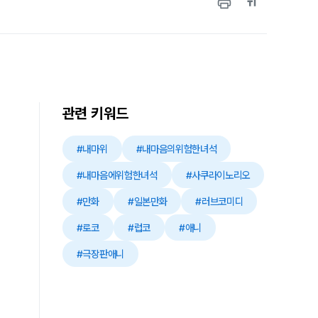
관련 키워드
#내마위
#내마음의위험한녀석
#내마음에위험한녀석
#사쿠라이노리오
#만화
#일본만화
#러브코미디
#로코
#럽코
#애니
#극장판애니