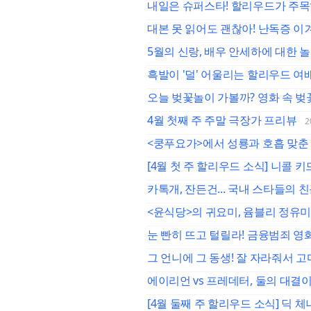
내일은 슈퍼스타! 할리우드가 주목
대본 못 읽어도 괜찮아! 난독증 이
5월의 신랑, 배우 안세하에 대한 놀
흑발이 '덜' 어울리는 할리우드 여배
오늘 벚꽃놀이 가볼까? 영화 속 벚
4월 첫째 주 주말 극장가 프리뷰
2
<쿵푸요가>에서 성룡과 호흡 맞춘 
[4월 첫 주 할리우드 소식] 니콜
카톡개, 잔든건... 국내 스타들의 
<윤식당>의 귀요미, 윰블리 정유미
눈 빤히 뜨고 털릴라! 금융범죄 영화
그 언니에 그 동생! 잘 자라줘서 
에이리언 vs 프레데터, 둘의 대결
[4월 둘째 주 할리우드 소식] 딕