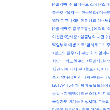
[4월 셋째 주 할리우드 소식] <스
봉준호 <옥자>는 한국영화? 미국
역대 디즈니 애니메이션의 신스틸러
[4월 셋째주 충무로통신] 에릭의 '
이선균X안재홍 <임금님의 사건수첩
떡잎부터 예쁨 가득! 할리우드가 주
<분노의 질주>가 부순 차가 얼마나
최민식, 곽도원 주연 <특별시민> 
12년 만에 다시 본 <클로저>, 이
혹시 4차원?! 반전 매력 뽐내는 배우
[2017년 15주차] 북미 & 월드
동갑내기 빡빡이 액션스타, 빈 디젤
극장가도 연기돌 전성시대, 그들의
마블은 왜 마이너 중의 마이너 캐릭