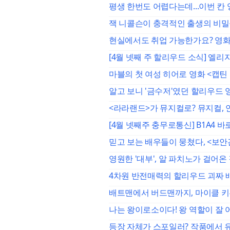
평생 한번도 어렵다는데...이번 칸
잭 니콜슨이 충격적인 출생의 비밀을
현실에서도 취업 가능한가요? 영화
[4월 넷째 주 할리우드 소식] 엘
마블의 첫 여성 히어로 영화 <캡틴
알고 보니 '금수저'였던 할리우드
<라라랜드>가 뮤지컬로? 뮤지컬,
[4월 넷째주 충무로통신] B1A4 바
믿고 보는 배우들이 뭉쳤다, <보안
영원한 '대부', 알 파치노가 걸어온
4차원 반전매력의 할리우드 괴짜 
배트맨에서 버드맨까지, 마이클 키
나는 왕이로소이다! 왕 역할이 잘
등장 자체가 스포일러? 작품에서 