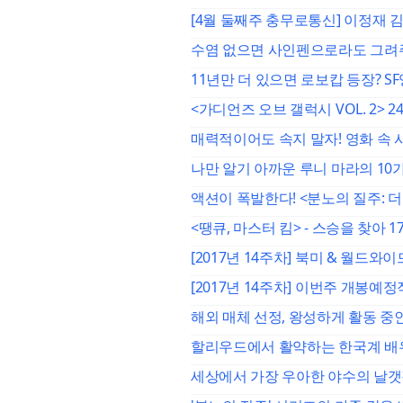
[4월 둘째주 충무로통신] 이정재 김
수염 없으면 사인펜으로라도 그려주
11년만 더 있으면 로보캅 등장? S
<가디언즈 오브 갤럭시 VOL. 2> 
매력적이어도 속지 말자! 영화 속
나만 알기 아까운 루니 마라의 10
액션이 폭발한다! <분노의 질주: 
<땡큐, 마스터 킴> - 스승을 찾아
[2017년 14주차] 북미 & 월드
[2017년 14주차] 이번주 개봉예
해외 매체 선정, 왕성하게 활동 중인
할리우드에서 활약하는 한국계 배우
세상에서 가장 우아한 야수의 날갯짓