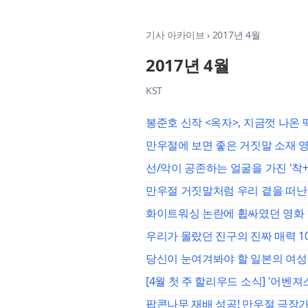
기사 아카이브
›
2017년 4월
2017년 4월
KST
봉준호 신작 <옥자>, 지금껏 나온
만우절에 보면 좋은 거짓말 소재 영
선/악이 공존하는 얼굴을 가진 '착+
만우절 거짓말처럼 우리 곁을 떠난
화이트워싱 논란에 휩싸였던 영화 
우리가 몰랐던 진구의 진짜 매력 1
당신이 눈여겨봐야 할 일본의 여성
[4월 첫 주 할리우드 소식] '어벤져스
팝콘나무 재배 성공! 만우절 극장가