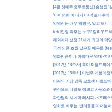
[4월 첫째주 충무로통신] 흥행퀸 '심
'아이언맨'이 다가 아냐! 로다주의
악역전문 배우 박병은, 알고 보니 '
바비인형 덕후는 누구? 할리우드 
해외매체 선정 21세기 최고의 악당
국적·인종 초월 닮은꼴 배우들 (fea
영화만큼이나 아름다운 역대 <미
[2017년 13주차] 북미 & 월드
[2017년 13주차] 이번주 개봉예
이란의 거장 감독 모흐센 마흐말바
귀신으로 나와도 예쁘고 사랑스러
파란달의 시네마 레시피 : <포레스
영화로 배우는, 반려동물과 더불어