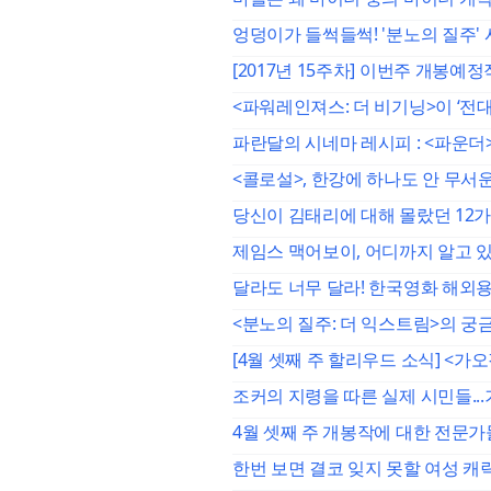
엉덩이가 들썩들썩! '분노의 질주'
[2017년 15주차] 이번주 개봉예
<파워레인져스: 더 비기닝>이 ‘전
파란달의 시네마 레시피 : <파운더
<콜로설>, 한강에 하나도 안 무
당신이 김태리에 대해 몰랐던 12
제임스 맥어보이, 어디까지 알고 있
달라도 너무 달라! 한국영화 해외용
<분노의 질주: 더 익스트림>의 
[4월 셋째 주 할리우드 소식] <
조커의 지령을 따른 실제 시민들..
4월 셋째 주 개봉작에 대한 전문가
한번 보면 결코 잊지 못할 여성 캐