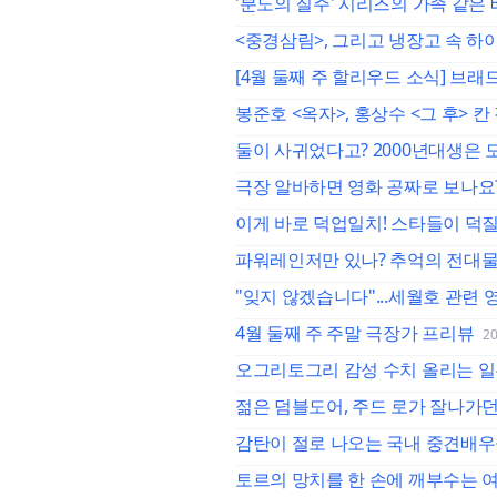
'분노의 질주' 시리즈의 가족 같은
<중경삼림>, 그리고 냉장고 속 하
[4월 둘째 주 할리우드 소식] 브래
봉준호 <옥자>, 홍상수 <그 후> 
둘이 사귀었다고? 2000년대생은
극장 알바하면 영화 공짜로 보나요
이게 바로 덕업일치! 스타들이 덕
파워레인저만 있나? 추억의 전대물 B
"잊지 않겠습니다"...세월호 관련 
4월 둘째 주 주말 극장가 프리뷰
20
오그리토그리 감성 수치 올리는 일
젊은 덤블도어, 주드 로가 잘나가던
감탄이 절로 나오는 국내 중견배우
토르의 망치를 한 손에 깨부수는 여