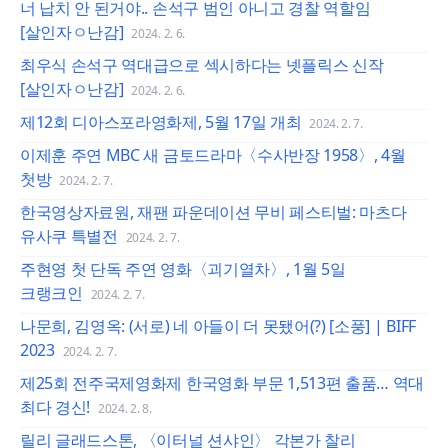
너 납치 안 된거야.. 손석구 범인 아니고 경찰 역할임
[살인자ㅇ난감]
2024. 2. 6.
최우식 손석구 역대급으로 섹시하다는 넷플릭스 신작
[살인자ㅇ난감]
2024. 2. 6.
제12회 디아스포라영화제, 5월 17일 개최
2024. 2. 7.
이제훈 주연 MBC 새 금토드라마〈수사반장 1958〉, 4월
첫방
2024. 2. 7.
한국영상자료원, 재팬 파운데이션 무비 페스티벌: 마츠다
유사쿠 특별전
2024. 2. 7.
주현영 첫 단독 주연 영화〈괴기열차〉, 1월 5일
크랭크인
2024. 2. 7.
나문희, 김영옥: (서로) 네 아들이 더 못됐어(?) [소풍] | BIFF
2023
2024. 2. 7.
제25회 전주국제영화제 한국영화 부문 1,513편 출품… 역대
최다 경신!
2024. 2. 8.
릴리 글래드스톤, 〈이터널 션샤인〉 각본가 찰리