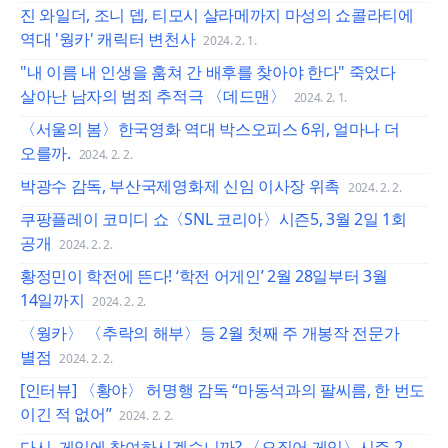
진 와일더, 조니 뎁, 티모시 샬라메까지 마성의 쇼콜라티에
역대 '웡카' 캐릭터 변천사
2024. 2. 1.
"내 이름 내 인생을 훔쳐 간 배후를 찾아야 한다" 죽었다
살아난 남자의 범죄 추적극 〈데드맨〉
2024. 2. 1.
〈서울의 봄〉한국영화 역대 박스오피스 6위, 얼마나 더
오를까.
2024. 2. 2.
박광수 감독, 부산국제영화제 신임 이사장 위촉
2024. 2. 2.
쿠팡플레이 코미디 쇼〈SNL 코리아〉시즌5, 3월 2일 1회
공개
2024. 2. 2.
황정민이 학전에 뜬다! ‘학전 어게인’ 2월 28일부터 3월
14일까지
2024. 2. 2.
〈웡카〉 〈추락의 해부〉등 2월 첫째 주 개봉작 전문가
별점
2024. 2. 2.
[인터뷰] 〈황야〉 허명행 감독 “마동석과의 팔씨름, 한 번도
이긴 적 없어”
2024. 2. 2.
다시, 게임에 참여하시겠습니까? 〈오징어 게임〉시즌 2