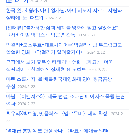
[듄: 파트2]
2024. 2. 21.
한국 왔다! 웡카, 아니 왕자님, 아니 티모시 샤르르 샤랄라
샬라메 [듄: 파트2]
2024. 2. 21.
[인터뷰] “불가해한 삶과 세계를 영화에 담고 싶었어요”
〈서바이벌 택틱스〉 박근영 감독
2024. 2. 22.
막걸리+모스부호+페르시아어=? 막걸리처럼 부드럽고도
씁쓸한 영화 〈막걸리가 알려줄거야〉
2024. 2. 22.
극장에서 보기 좋은 엔터테이닝 영화 〈파묘〉, 더욱
직관적이고 친절해진 장재현 표 오컬트
2024. 2. 22.
마틴 스콜세지, 올 베를린국제영화제 명예 황금곰상
수상
2024. 2. 22.
마블 〈어벤져스5〉제목 변경, 조나단 메이저스 폭행 논란
여파
2024. 2. 22.
최우식X박보영, 넷플릭스 〈멜로무비〉제작 확정!
2024. 2.
22.
'역대급 흥행작 또 탄생하나' 〈파묘〉예매율 54%