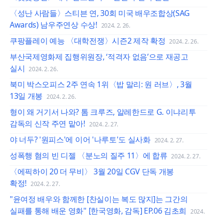
〈성난 사람들〉스티븐 연, 30회 미국 배우조합상(SAG
Awards) 남우주연상 수상!
2024. 2. 26.
쿠팡플레이 예능 〈대학전쟁〉시즌2 제작 확정
2024. 2. 26.
부산국제영화제 집행위원장, ‘적격자 없음’으로 재공고
실시
2024. 2. 26.
북미 박스오피스 2주 연속 1위〈밥 말리: 원 러브〉, 3월
13일 개봉
2024. 2. 26.
형이 왜 거기서 나와? 톰 크루즈, 알레한드로 G. 이냐리투
감독의 신작 주연 맡아!
2024. 2. 27.
야 너두? '원피스'에 이어 '나루토'도 실사화
2024. 2. 27.
성폭행 혐의 빈 디젤 〈분노의 질주 11〉에 합류
2024. 2. 27.
〈에픽하이 20 더 무비〉 3월 20일 CGV 단독 개봉
확정!
2024. 2. 27.
"윤여정 배우와 함께한 [찬실이는 복도 많지]는 그간의
실패를 통해 배운 영화" [한국영화, 감독] EP.06 김초희
2024.