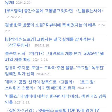
않게)
2024. 2. 20.
[부부명화] 층간소음에 고통받고 있다면 〈빈틈없는사이〉
2024. 2. 20.
평생 한국 방문이 소원? K-뷰티에 푹 빠졌다는 이 배우
2024.
2. 20.
[강정의 씬드로잉] 그림자는 결국 실체를 잡아먹는다
〈삼국무영자〉
2024. 2. 20.
봉준호 신작 〈미키17〉, 내년으로 개봉 연기.. 2025년 1월
31일 개봉 확정
2024. 2. 21.
정유미·주지훈, 로맨스 드라마 주연 물망.. '구그달' '녹두전'
임예진 작가 신작
2024. 2. 21.
'쥬라기 공원' 신작의 감독으로〈고질라〉 〈로그 원:
스타워즈 스토리〉의 가렛 에드워즈 유력
2024. 2. 21.
'비틀즈' 네 멤버에 대한 영화 4편 제작 예정.. 샘 멘데스 감독
연출
2024. 2. 21.
〈살인자ㅇ난감〉, 넷플릭스 글로벌 TOP 10(비영어 TV