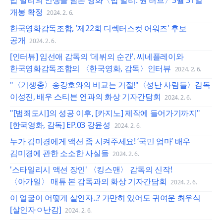
밥 말리의 인생을 담은 영화〈밥 말리: 원 러브〉3월 31일
개봉 확정
2024. 2. 6.
한국영화감독조합, '제22회 디렉터스컷 어워즈' 후보
공개
2024. 2. 6.
[인터뷰] 임선애 감독의 ‘데뷔의 순간’. 씨네플레이와
한국영화감독조합의 〈한국영화, 감독〉인터뷰
2024. 2. 6.
"〈기생충〉송강호와의 비교는 거절!"〈성난 사람들〉감독
이성진, 배우 스티븐 연과의 화상 기자간담회
2024. 2. 6.
"[범죄도시]의 성공 이후, [카지노] 제작에 들어가기까지"
[한국영화, 감독] EP.03 강윤성
2024. 2. 6.
누가 김미경에게 액션 좀 시켜주세요! ‘국민 엄마’ 배우
김미경에 관한 소소한 사실들
2024. 2. 6.
'스타일리시 액션 장인' 〈킹스맨〉 감독의 신작!
〈아가일〉 매튜 본 감독과의 화상 기자간담회
2024. 2. 6.
이 얼굴이 어떻게 살인자..? 가만히 있어도 귀여운 최우식
[살인자ㅇ난감]
2024. 2. 6.