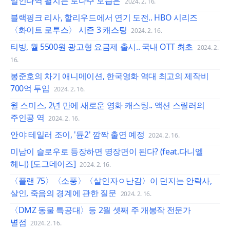
일인다역 펼치는 로다주 모습은
2024. 2. 16.
블랙핑크 리사, 할리우드에서 연기 도전.. HBO 시리즈
〈화이트 로투스〉 시즌 3 캐스팅
2024. 2. 16.
티빙, 월 5500원 광고형 요금제 출시.. 국내 OTT 최초
2024. 2.
16.
봉준호의 차기 애니메이션, 한국영화 역대 최고의 제작비
700억 투입
2024. 2. 16.
윌 스미스, 2년 만에 새로운 영화 캐스팅.. 액션 스릴러의
주인공 역
2024. 2. 16.
안야 테일러 조이, '듄2' 깜짝 출연 예정
2024. 2. 16.
미남이 슬로우로 등장하면 명장면이 된다? (feat.다니엘
헤니) [도그데이즈]
2024. 2. 16.
〈플랜 75〉〈소풍〉〈살인자ㅇ난감〉이 던지는 안락사,
살인, 죽음의 경계에 관한 질문
2024. 2. 16.
〈DMZ 동물 특공대〉등 2월 셋째 주 개봉작 전문가
별점
2024. 2. 16.