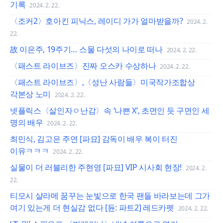
기록
2024. 2. 22.
〈조커2〉호아킨 피닉스, 레이디 가가 얼마받을까?
2024. 2.
22.
故 이은주, 19주기… 스물 다섯의 나이로 떠나
2024. 2. 22.
〈패스트 라이브즈〉진짜 오스카 수상하나
2024. 2. 22.
〈패스트 라이브즈〉,〈성난 사람들〉미국작가조합상
각본상 노미
2024. 2. 22.
넷플릭스〈살인자ㅇ난감〉속 ‘나쁜 X’, 초면인 듯 구면인 세
명의 배우
2024. 2. 22.
최민식, 김고은 주연 [파묘] 감독이 배우 복이 터진
이유ㅋㅋㅋ
2024. 2. 22.
실물이 더 러블리한 주현영 [파묘] VIP 시사회 현장!
2024. 2.
22.
티모시 샬라메 꿈꾸는 눈빛으로 한국 팬들 바라보는데 그가
여기 있는게 더 현실감 없다 [듄: 파트2] 레드카펫
2024. 2. 22.