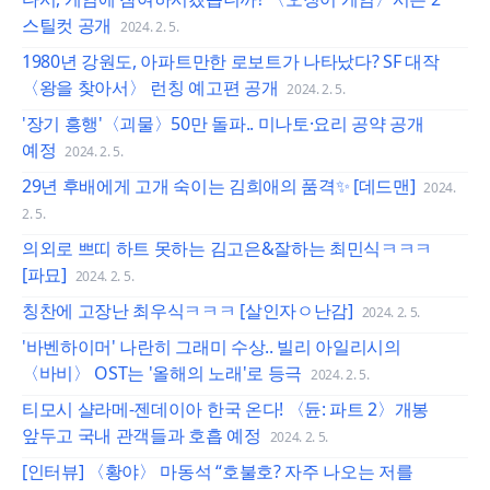
스틸컷 공개
2024. 2. 5.
1980년 강원도, 아파트만한 로보트가 나타났다? SF 대작
〈왕을 찾아서〉 런칭 예고편 공개
2024. 2. 5.
'장기 흥행'〈괴물〉50만 돌파.. 미나토·요리 공약 공개
예정
2024. 2. 5.
29년 후배에게 고개 숙이는 김희애의 품격✨ [데드맨]
2024.
2. 5.
의외로 쁘띠 하트 못하는 김고은&잘하는 최민식ㅋㅋㅋ
[파묘]
2024. 2. 5.
칭찬에 고장난 최우식ㅋㅋㅋ [살인자ㅇ난감]
2024. 2. 5.
'바벤하이머' 나란히 그래미 수상.. 빌리 아일리시의
〈바비〉 OST는 '올해의 노래'로 등극
2024. 2. 5.
티모시 샬라메-젠데이아 한국 온다! 〈듄: 파트 2〉개봉
앞두고 국내 관객들과 호흡 예정
2024. 2. 5.
[인터뷰] 〈황야〉 마동석 “호불호? 자주 나오는 저를