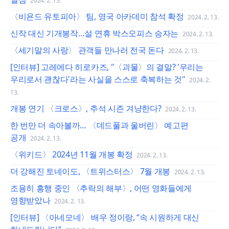
2024. 2. 13.
〈비욘드 유토피아〉 팀, 영국 아카데미 참석 확정
2024. 2. 13.
신작 대신 기개봉작…설 연휴 박스오피스 승자는
2024. 2. 13.
〈세기말의 사랑〉 관객들 만나러 전국 돈다
2024. 2. 13.
[인터뷰] 고레에다 히로카즈, "〈괴물〉의 결말? '우리는
우리로서 괜찮다'라는 사실을 스스로 축복하는 것"
2024. 2.
13.
개봉 연기 〈크로스〉, 추석 시즌 겨냥한다?
2024. 2. 13.
한 번만 더 속아볼까… 〈데드풀과 울버린〉 예고편
공개
2024. 2. 13.
〈위키드〉 2024년 11월 개봉 확정
2024. 2. 13.
더 강해진 토네이도, 〈트위스터스〉 7월 개봉
2024. 2. 13.
조용히 흥행 중인 〈추락의 해부〉, 어떤 영화들에게
영향받았나
2024. 2. 13.
[인터뷰] 〈아네모네〉 배우 정이랑, “속 시원하게 대신