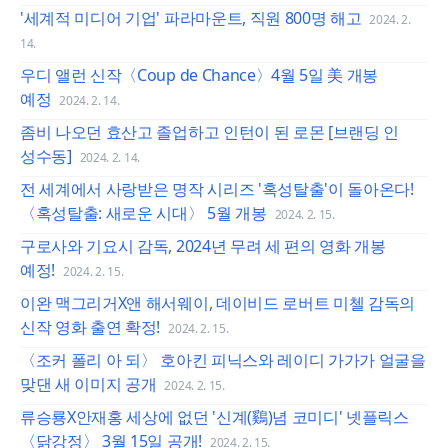
'세계적 미디어 기업' 파라마운트, 직원 800명 해고
2024. 2.
14.
우디 앨런 신작〈Coup de Chance〉4월 5일 美 개봉
예정
2024. 2. 14.
좀비 나오던 효산고 졸업하고 인턴이 된 로몬 [브랜딩 인
성수동]
2024. 2. 14.
전 세계에서 사랑받은 명작 시리즈 '혹성탈출'이 돌아온다!
〈혹성탈출: 새로운 시대〉 5월 개봉
2024. 2. 15.
구로사와 기요시 감독, 2024년 무려 세 편의 영화 개봉
예정!
2024. 2. 15.
이완 맥그리거X앤 해서웨이, 데이비드 로버트 미첼 감독의
신작 영화 출연 확정!
2024. 2. 15.
〈조커 폴리 아 되〉 호아킨 피닉스와 레이디 가가가 얼굴을
맞댄 새 이미지 공개
2024. 2. 15.
류승룡X안재홍 세상에 없던 '신계(鷄)념 코미디' 넷플릭스
〈닭강정〉 3월 15일 공개!
2024. 2. 15.