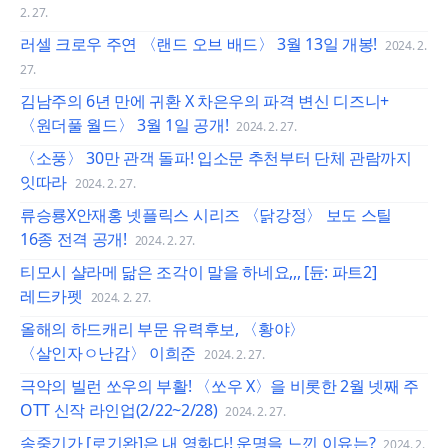
2. 27.
러셀 크로우 주연 〈랜드 오브 배드〉 3월 13일 개봉!
2024. 2.
27.
김남주의 6년 만에 귀환 X 차은우의 파격 변신 디즈니+
〈원더풀 월드〉 3월 1일 공개!
2024. 2. 27.
〈소풍〉 30만 관객 돌파! 입소문 추천부터 단체 관람까지
잇따라
2024. 2. 27.
류승룡X안재홍 넷플릭스 시리즈 〈닭강정〉 보도 스틸
16종 전격 공개!
2024. 2. 27.
티모시 샬라메 닮은 조각이 말을 하네요,,, [듄: 파트2]
레드카펫
2024. 2. 27.
올해의 하드캐리 부문 유력후보, 〈황야〉
〈살인자ㅇ난감〉 이희준
2024. 2. 27.
극악의 빌런 쏘우의 부활! 〈쏘우 X〉을 비롯한 2월 넷째 주
OTT 신작 라인업(2/22~2/28)
2024. 2. 27.
송중기가 [로기완]은 내 영화다! 운명을 느낀 이유는?
2024. 2.