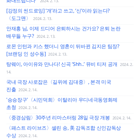
화내드립니다”
2024. 2. 13.
[강정의 씬드로잉] ‘개’라고 쓰고, ‘신’이라 읽는다?
〈도그맨〉
2024. 2. 13.
안재홍 님, 이제 드디어 은퇴하시는 건가요? 은퇴 논란
배우들 누구?
2024. 2. 13.
로몬 인턴과 키스 했더니 영혼이 뒤바뀐 김지은 팀장?
[브랜딩 인 성수동]
2024. 2. 13.
탕웨이, 아이유와 만나다! 신곡 ‘Shh..’ 뮤비 티저 공개
2024. 2.
14.
국내 극장 사로잡은〈길위에 김대중〉, 본격 미국
진출
2024. 2. 14.
'승승장구'〈시민덕희〉이탈리아 우디네극동영화제
초청
2024. 2. 14.
〈중경삼림〉30주년 리마스터링 28일 극장 개봉
2024. 2. 14.
〈패스트 라이브즈〉셀린 송, 美 감독조합 신인감독상
수상
2024. 2. 14.