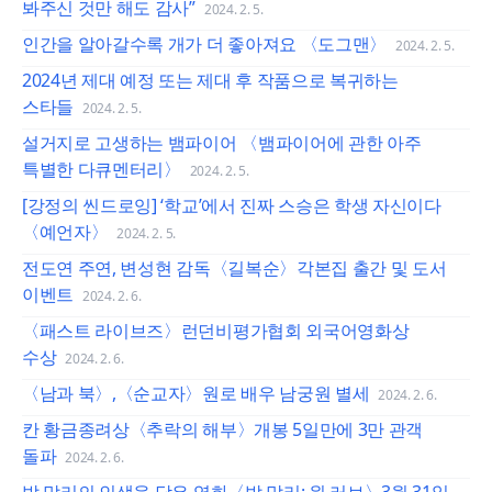
봐주신 것만 해도 감사”
2024. 2. 5.
인간을 알아갈수록 개가 더 좋아져요 〈도그맨〉
2024. 2. 5.
2024년 제대 예정 또는 제대 후 작품으로 복귀하는
스타들
2024. 2. 5.
설거지로 고생하는 뱀파이어 〈뱀파이어에 관한 아주
특별한 다큐멘터리〉
2024. 2. 5.
[강정의 씬드로잉] ‘학교’에서 진짜 스승은 학생 자신이다
〈예언자〉
2024. 2. 5.
전도연 주연, 변성현 감독〈길복순〉각본집 출간 및 도서
이벤트
2024. 2. 6.
〈패스트 라이브즈〉런던비평가협회 외국어영화상
수상
2024. 2. 6.
〈남과 북〉,〈순교자〉원로 배우 남궁원 별세
2024. 2. 6.
칸 황금종려상〈추락의 해부〉개봉 5일만에 3만 관객
돌파
2024. 2. 6.