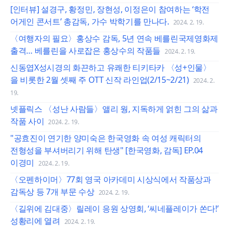
[인터뷰] 설경구, 황정민, 장현성, 이정은이 참여하는 ‘학전
어게인 콘서트’ 총감독, 가수 박학기를 만나다.
2024. 2. 19.
〈여행자의 필요〉홍상수 감독, 5년 연속 베를린국제영화제
출격… 베를린을 사로잡은 홍상수의 작품들
2024. 2. 19.
신동엽X성시경의 화끈하고 유쾌한 티키타카 〈성+인물〉
을 비롯한 2월 셋째 주 OTT 신작 라인업(2/15~2/21)
2024. 2.
19.
넷플릭스 〈성난 사람들〉앨리 웡, 지독하게 얽힌 그의 삶과
작품 사이
2024. 2. 19.
"공효진이 연기한 양미숙은 한국영화 속 여성 캐릭터의
전형성을 부셔버리기 위해 탄생" [한국영화, 감독] EP.04
이경미
2024. 2. 19.
〈오펜하이머〉77회 영국 아카데미 시상식에서 작품상과
감독상 등 7개 부문 수상
2024. 2. 19.
〈길위에 김대중〉릴레이 응원 상영회, ‘씨네플레이가 쏜다!’
성황리에 열려
2024. 2. 19.