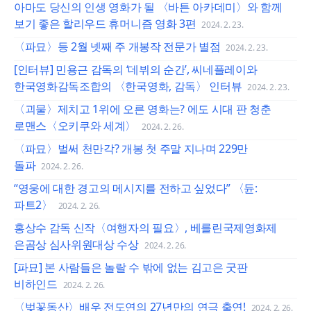
아마도 당신의 인생 영화가 될 〈바튼 아카데미〉와 함께
보기 좋은 할리우드 휴머니즘 영화 3편
2024. 2. 23.
〈파묘〉등 2월 넷째 주 개봉작 전문가 별점
2024. 2. 23.
[인터뷰] 민용근 감독의 ‘데뷔의 순간’, 씨네플레이와
한국영화감독조합의 〈한국영화, 감독〉 인터뷰
2024. 2. 23.
〈괴물〉제치고 1위에 오른 영화는? 에도 시대 판 청춘
로맨스〈오키쿠와 세계〉
2024. 2. 26.
〈파묘〉벌써 천만각? 개봉 첫 주말 지나며 229만
돌파
2024. 2. 26.
“영웅에 대한 경고의 메시지를 전하고 싶었다” 〈듄:
파트2〉
2024. 2. 26.
홍상수 감독 신작〈여행자의 필요〉, 베를린국제영화제
은곰상 심사위원대상 수상
2024. 2. 26.
[파묘] 본 사람들은 놀랄 수 밖에 없는 김고은 굿판
비하인드
2024. 2. 26.
〈벚꽃동산〉배우 전도연의 27년만의 연극 출연!
2024. 2. 26.