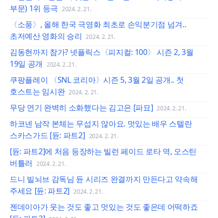
부문) 1위 등극
2024. 2. 21.
〈소풍〉, 올해 한국 극영화 최초로 손익분기점 넘겨..
초저예산 영화의 승리
2024. 2. 21.
김동현까지 참가? 넷플릭스〈피지컬: 100〉 시즌 2, 3월
19일 공개
2024. 2. 21.
쿠팡플레이 〈SNL 코리아〉시즌 5, 3월 2일 공개.. 첫
호스트는 임시완
2024. 2. 21.
무당 연기 완벽히 소화했다는 김고은 [파묘]
2024. 2. 21.
하코넨 남작 본체는 무섭지 않아요. 멋있는 배우 스텔란
스카스가드 [듄: 파트2]
2024. 2. 21.
[듄: 파트2]에 처음 등장하는 빌런 페이드 로타 역, 오스틴
버틀러
2024. 2. 21.
드니 빌뇌브 감독님 듄 시리즈 완결까지 만든다고 약속해
주세요 [듄: 파트2]
2024. 2. 21.
젠데이아가 웃는 것도 좋고 멋있는 것도 좋은데 어떡하죠