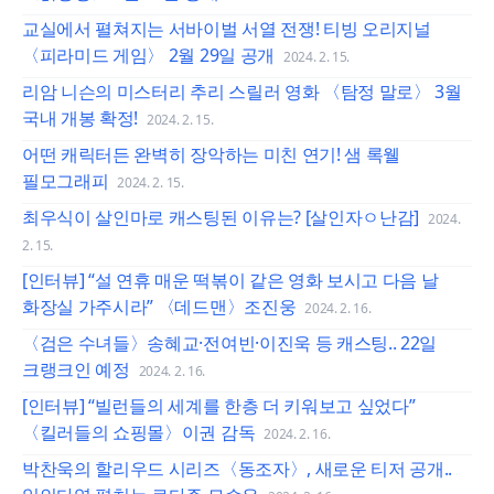
교실에서 펼쳐지는 서바이벌 서열 전쟁! 티빙 오리지널
〈피라미드 게임〉 2월 29일 공개
2024. 2. 15.
리암 니슨의 미스터리 추리 스릴러 영화 〈탐정 말로〉 3월
국내 개봉 확정!
2024. 2. 15.
어떤 캐릭터든 완벽히 장악하는 미친 연기! 샘 록웰
필모그래피
2024. 2. 15.
최우식이 살인마로 캐스팅된 이유는? [살인자ㅇ난감]
2024.
2. 15.
[인터뷰] “설 연휴 매운 떡볶이 같은 영화 보시고 다음 날
화장실 가주시라” 〈데드맨〉조진웅
2024. 2. 16.
〈검은 수녀들〉송혜교·전여빈·이진욱 등 캐스팅.. 22일
크랭크인 예정
2024. 2. 16.
[인터뷰] “빌런들의 세계를 한층 더 키워보고 싶었다”
〈킬러들의 쇼핑몰〉이권 감독
2024. 2. 16.
박찬욱의 할리우드 시리즈〈동조자〉, 새로운 티저 공개..