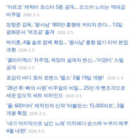
'아르코' 캐릭터 포스터 5종 공개… 오스카 노리는 역대급
비주얼
2026. 3. 5.
장항준 감독, '왕사남' 900만 흥행에 커피차 쏜다… 12일
광화문서 '역조공' 출격
2026. 3. 5.
박지훈, 4월 솔로 컴백 확정… ‘왕사남’ 흥행 열기 이어 본업
귀환
2026. 3. 5.
'클라이맥스' 차주영, 욕망의 설계자 변신…'이양미' 스틸
공개
2026. 3. 5.
초감각 바디 호러 로맨스 '엘스' 3월 19일 개봉!
2026. 3. 5.
‘28년 후: 뼈의 사원’ 비주얼의 비밀… 25만 개 뼛조각으로
세운 압도적 세트 비하인드
2026. 3. 5.
'폴: 600미터' 제작진의 신작 '터뷸런스: 15,000피트', 3월
개봉 확정
2026. 3. 5.
'네가 마지막으로 남긴 노래' 미치에다 슌스케·누쿠미 메루
4월 내한!
2026. 3. 5.