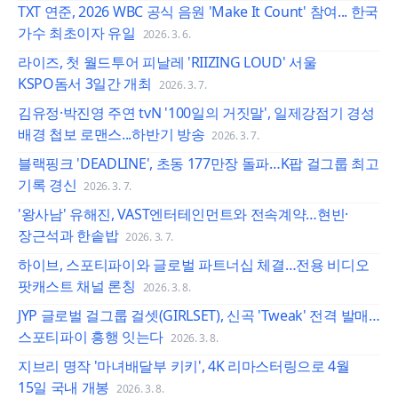
TXT 연준, 2026 WBC 공식 음원 'Make It Count' 참여... 한국
가수 최초이자 유일
2026. 3. 6.
라이즈, 첫 월드투어 피날레 'RIIZING LOUD' 서울
KSPO돔서 3일간 개최
2026. 3. 7.
김유정·박진영 주연 tvN '100일의 거짓말', 일제강점기 경성
배경 첩보 로맨스...하반기 방송
2026. 3. 7.
블랙핑크 'DEADLINE', 초동 177만장 돌파…K팝 걸그룹 최고
기록 경신
2026. 3. 7.
'왕사남' 유해진, VAST엔터테인먼트와 전속계약…현빈·
장근석과 한솥밥
2026. 3. 7.
하이브, 스포티파이와 글로벌 파트너십 체결…전용 비디오
팟캐스트 채널 론칭
2026. 3. 8.
JYP 글로벌 걸그룹 걸셋(GIRLSET), 신곡 'Tweak' 전격 발매…
스포티파이 흥행 잇는다
2026. 3. 8.
지브리 명작 '마녀배달부 키키', 4K 리마스터링으로 4월
15일 국내 개봉
2026. 3. 8.