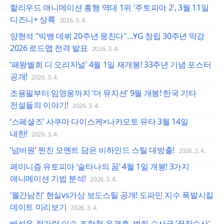
할리우드 애니메이션 흥행 역대 1위 '주토피아 2', 3월 11일
디즈니+ 상륙
2026. 3. 4.
양현석 "빅뱅 데뷔 20주년 뭉친다"…YG 창립 30주년 막강
2026 로드맵 전격 발표
2026. 3. 4.
‘패왕별희 디 오리지널’ 4월 1일 재개봉! 33주년 기념 포스터
공개!
2026. 3. 4.
조용필부터 임영웅까지 ‘더 뮤지션’ 9월 개봉! 한국 기타
전설들의 이야기!
2026. 3. 4.
‘스페셜즈’ 사쿠마 다이스케×나카모토 유타 3월 14일
내한!
2026. 3. 4.
‘넘버원’ 찐친 모멘트 담은 비하인드 스틸 대방출!
2026. 3. 4.
페미니즘 유토피아 ‘술타나의 꿈’ 4월 1일 개봉! 3가지
애니메이션 기법 분석!
2026. 3. 4.
‘월간남친’ 현실vs가상 보도스틸 공개! 도파민 지수 폭발시킬
데이트 미리보기
2026. 3. 4.
배성우-정가람-이솜-조한철-윤경호, 범죄 수사극 ‘끝장수사’