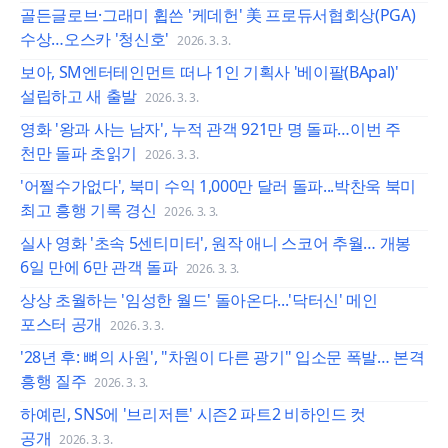
골든글로브·그래미 휩쓴 '케데헌' 美 프로듀서협회상(PGA)
수상…오스카 '청신호'
2026. 3. 3.
보아, SM엔터테인먼트 떠나 1인 기획사 '베이팔(BApal)'
설립하고 새 출발
2026. 3. 3.
영화 '왕과 사는 남자', 누적 관객 921만 명 돌파…이번 주
천만 돌파 초읽기
2026. 3. 3.
'어쩔수가없다', 북미 수익 1,000만 달러 돌파...박찬욱 북미
최고 흥행 기록 경신
2026. 3. 3.
실사 영화 '초속 5센티미터', 원작 애니 스코어 추월… 개봉
6일 만에 6만 관객 돌파
2026. 3. 3.
상상 초월하는 '임성한 월드' 돌아온다...'닥터신' 메인
포스터 공개
2026. 3. 3.
'28년 후: 뼈의 사원', "차원이 다른 광기" 입소문 폭발… 본격
흥행 질주
2026. 3. 3.
하예린, SNS에 '브리저튼' 시즌2 파트2 비하인드 컷
공개
2026. 3. 3.