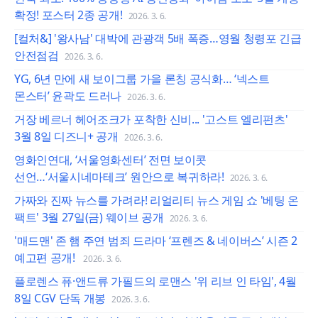
확정! 포스터 2종 공개!
2026. 3. 6.
[컬처&] '왕사남' 대박에 관광객 5배 폭증…영월 청령포 긴급
안전점검
2026. 3. 6.
YG, 6년 만에 새 보이그룹 가을 론칭 공식화… ‘넥스트
몬스터’ 윤곽도 드러나
2026. 3. 6.
거장 베르너 헤어조크가 포착한 신비... '고스트 엘리펀츠'
3월 8일 디즈니+ 공개
2026. 3. 6.
영화인연대, ‘서울영화센터’ 전면 보이콧
선언…‘서울시네마테크’ 원안으로 복귀하라!
2026. 3. 6.
가짜와 진짜 뉴스를 가려라! 리얼리티 뉴스 게임 쇼 '베팅 온
팩트' 3월 27일(금) 웨이브 공개
2026. 3. 6.
'매드맨' 존 햄 주연 범죄 드라마 ‘프렌즈 & 네이버스’ 시즌 2
예고편 공개!
2026. 3. 6.
플로렌스 퓨·앤드류 가필드의 로맨스 '위 리브 인 타임', 4월
8일 CGV 단독 개봉
2026. 3. 6.