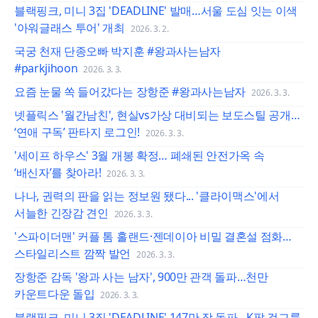
블랙핑크, 미니 3집 'DEADLINE' 발매…서울 도심 잇는 이색
'아워글래스 투어' 개최
2026. 3. 2.
국궁 천재 단종오빠 박지훈 #왕과사는남자
#parkjihoon
2026. 3. 3.
요즘 눈물 쏙 들어갔다는 장항준 #왕과사는남자
2026. 3. 3.
넷플릭스 '월간남친', 현실vs가상 대비되는 보도스틸 공개…
‘연애 구독’ 판타지 로그인!
2026. 3. 3.
'세이프 하우스' 3월 개봉 확정… 폐쇄된 안전가옥 속
‘배신자’를 찾아라!
2026. 3. 3.
나나, 권력의 판을 읽는 정보원 됐다... '클라이맥스'에서
서늘한 긴장감 견인
2026. 3. 3.
'스파이더맨' 커플 톰 홀랜드·젠데이아 비밀 결혼설 점화…
스타일리스트 깜짝 발언
2026. 3. 3.
장항준 감독 '왕과 사는 남자', 900만 관객 돌파…천만
카운트다운 돌입
2026. 3. 3.
블랙핑크, 미니 3집 'DEADLINE' 147만 장 돌파…K팝 걸그룹