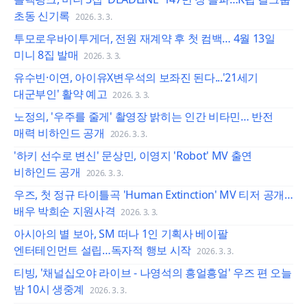
초동 신기록
2026. 3. 3.
투모로우바이투게더, 전원 재계약 후 첫 컴백… 4월 13일
미니 8집 발매
2026. 3. 3.
유수빈·이연, 아이유X변우석의 보좌진 된다...'21세기
대군부인' 활약 예고
2026. 3. 3.
노정의, '우주를 줄게' 촬영장 밝히는 인간 비타민… 반전
매력 비하인드 공개
2026. 3. 3.
'하키 선수로 변신' 문상민, 이영지 'Robot' MV 출연
비하인드 공개
2026. 3. 3.
우즈, 첫 정규 타이틀곡 'Human Extinction' MV 티저 공개…
배우 박희순 지원사격
2026. 3. 3.
아시아의 별 보아, SM 떠나 1인 기획사 베이팔
엔터테인먼트 설립…독자적 행보 시작
2026. 3. 3.
티빙, '채널십오야 라이브 - 나영석의 흥얼흥얼' 우즈 편 오늘
밤 10시 생중계
2026. 3. 3.