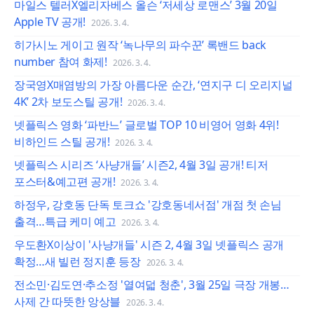
마일스 텔러X엘리자베스 올슨 ‘저세상 로맨스’ 3월 20일
Apple TV 공개!
2026. 3. 4.
히가시노 게이고 원작 ‘녹나무의 파수꾼’ 록밴드 back
number 참여 화제!
2026. 3. 4.
장국영X매염방의 가장 아름다운 순간, ‘연지구 디 오리지널
4K’ 2차 보도스틸 공개!
2026. 3. 4.
넷플릭스 영화 ‘파반느’ 글로벌 TOP 10 비영어 영화 4위!
비하인드 스틸 공개!
2026. 3. 4.
넷플릭스 시리즈 ‘사냥개들’ 시즌2, 4월 3일 공개! 티저
포스터&예고편 공개!
2026. 3. 4.
하정우, 강호동 단독 토크쇼 '강호동네서점' 개점 첫 손님
출격…특급 케미 예고
2026. 3. 4.
우도환X이상이 '사냥개들' 시즌 2, 4월 3일 넷플릭스 공개
확정…새 빌런 정지훈 등장
2026. 3. 4.
전소민·김도연·추소정 '열여덟 청춘', 3월 25일 극장 개봉…
사제 간 따뜻한 앙상블
2026. 3. 4.