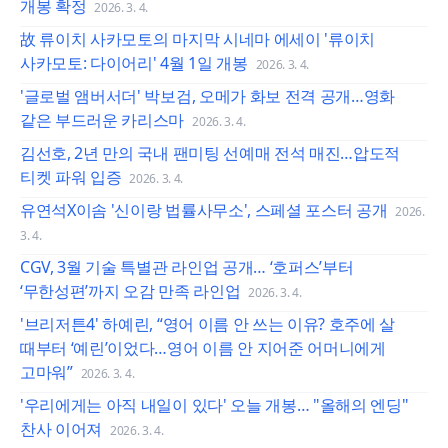
개봉 확정
2026. 3. 4.
故 류이치 사카모토의 마지막 시네마 에세이 '류이치
사카모토: 다이어리' 4월 1일 개봉
2026. 3. 4.
'글로벌 앰버서더' 박보검, 오메가 화보 전격 공개…영화
같은 부드러운 카리스마
2026. 3. 4.
김선호, 2년 만의 국내 팬미팅 선예매 전석 매진…압도적
티켓 파워 입증
2026. 3. 4.
유연석X이솜 '신이랑 법률사무소', 스페셜 포스터 공개
2026.
3. 4.
CGV, 3월 기술 특별관 라인업 공개… ‘호퍼스’부터
‘무한성편’까지 오감 만족 라인업
2026. 3. 4.
'브리저튼4' 하예린, “영어 이름 안 쓰는 이유? 호주에 살
때부터 ‘예린’이었다…영어 이름 안 지어준 어머니에게
고마워”
2026. 3. 4.
'우리에게는 아직 내일이 있다' 오늘 개봉… "올해의 엔딩"
찬사 이어져
2026. 3. 4.