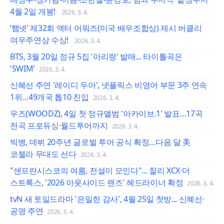
4월 2일 개봉!
2026. 3. 4.
‘햄넷’ 제32회 액터 어워즈(미국 배우조합상) 제시 버클리
여우주연상 수상!
2026. 3. 4.
BTS, 3월 20일 정규 5집 '아리랑' 발매... 타이틀곡은
'SWIM'
2026. 3. 4.
신혜선 주연 '레이디 두아', 넷플릭스 비영어 부문 3주 연속
1위…49개국 톱10 진입
2026. 3. 4.
우즈(WOODZ), 4일 첫 정규앨범 '아카이브.1' 발표…17곡
전곡 프로듀싱·월드투어까지
2026. 3. 4.
빅뱅, 데뷔 20주년 글로벌 투어 공식 확정…다음 달 美
코첼라 무대도 선다
2026. 3. 4.
"샌프란시스코의 여름, 전설이 모인다"... 찰리 XCX·더
스트록스, '2026 아웃사이드 랜즈' 헤드라이너 확정
2026. 3. 4.
tvN 새 토일드라마 '은밀한 감사', 4월 25일 첫방... 신혜선·
공명 주연
2026. 3. 4.