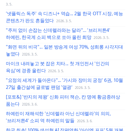
3. 5.
'넷플릭스 독주' 속 디즈니+ 역습... 2월 한국 OTT 시장, 예능
콘텐츠가 판도 흔들었다
2026. 3. 5.
"주저 없이 손잡는 신데렐라와는 달라"... '브리저튼4'
하예린, 한국계 소피 백으로 쏘아 올린 희망
2026. 3. 5.
"화면 뒤의 비극"... 일본 방송계 여성 70%, 성희롱 사각지대
놓였다
2026. 3. 5.
마이크 내려놓고 붓 잡은 치타... 첫 개인전서 '인간의
욕심'에 경종 울린다
2026. 3. 5.
"요정의 세계가 돌아온다"... '가시와 장미의 궁정' 6권, 10월
27일 출간설에 글로벌 팬덤 '열광'
2026. 3. 5.
[포토&] '반지의 제왕' 신화 피터 잭슨, 칸 명예 황금종려상
품는다
2026. 3. 6.
하예린이 재해석한 '신데렐라 아닌 신데렐라'의 의의,
'브리저튼4' 소피 역 하예린의 말들
2026. 3. 6.
한국 최초! 100% 생성형 AI 장편영화 ‘아이엠 포포’ 5월 개봉