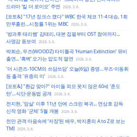
드라마 ‘킬 더 로미오’ 주연
2026. 3. 6.
[포토&] "17년 징크스 깼다" WBC 한국 체코 11-4 대승, 1회
만루홈런…시청률 1위는 MBC
2026. 3. 6.
'방과후 태리쌤' 김태리, 대본 집필부터 OST 참여까지...
사명감 돋보여
2026. 3. 6.
박희순, 우즈(WOODZ) 타이틀곡 ‘Human Extinction’ 뮤비
출연... ‘흑백’ 오가는 압도적 열연
2026. 3. 6.
'더 시즌즈-10CM의 쓰담쓰담' 오늘(6일) 종영…우즈·이동휘
등 출격 '유종의 미'
2026. 3. 6.
[포토&] "환갑 맞아?" 아이돌 외모 못지 않은 60세 '춘도
탄'…식단·운동법 공개
2026. 3. 6.
전지현, '암살' 이후 11년 만에 스크린 복귀... 연상호 감독
신작 영화 '군체' 5월 개봉
2026. 3. 6.
천만 관객 마음속에 ‘저장’된 배우, 박지훈의 A to Z로 보는
TMI
2026. 3. 6.