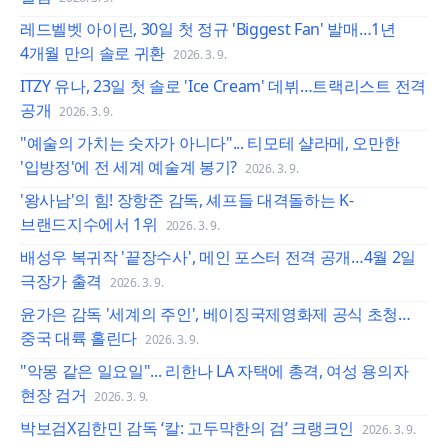
레드벨벳 아이린, 30일 첫 정규 'Biggest Fan' 발매…1년
4개월 만의 솔로 귀환
2026. 3. 9.
ITZY 유나, 23일 첫 솔로 'Ice Cream' 데뷔…트랙리스트 전격
공개
2026. 3. 9.
"예술의 가치는 숫자가 아니다"... 티모테 샬라메, 오만한
'입방정'에 전 세계 예술계 봉기?
2026. 3. 9.
'왕사남'의 힘! 장항준 감독, 셰프들 대격돌하는 K-
브랜드지수에서 1위
2026. 3. 9.
배성우 복귀작 '끝장수사', 메인 포스터 전격 공개…4월 2일
극장가 출격
2026. 3. 9.
윤가은 감독 '세계의 주인', 베이징국제영화제 공식 초청…
중국 대륙 홀린다
2026. 3. 9.
"악몽 같은 일요일"... 리한나 LA 자택에 총격, 여성 용의자
현장 검거
2026. 3. 9.
박보검X김한민 감독 ‘칼: 고두막한의 검’ 크랭크인
2026. 3. 9.