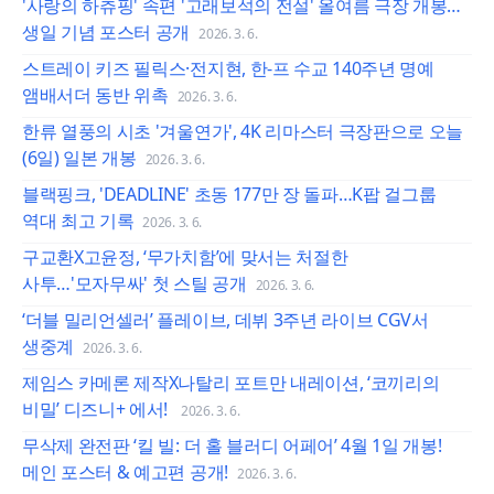
'사랑의 하츄핑' 속편 '고래보석의 전설' 올여름 극장 개봉…
생일 기념 포스터 공개
2026. 3. 6.
스트레이 키즈 필릭스·전지현, 한-프 수교 140주년 명예
앰배서더 동반 위촉
2026. 3. 6.
한류 열풍의 시초 '겨울연가', 4K 리마스터 극장판으로 오늘
(6일) 일본 개봉
2026. 3. 6.
블랙핑크, 'DEADLINE' 초동 177만 장 돌파…K팝 걸그룹
역대 최고 기록
2026. 3. 6.
구교환X고윤정, ‘무가치함’에 맞서는 처절한
사투…'모자무싸' 첫 스틸 공개
2026. 3. 6.
‘더블 밀리언셀러’ 플레이브, 데뷔 3주년 라이브 CGV서
생중계
2026. 3. 6.
제임스 카메론 제작X나탈리 포트만 내레이션, ‘코끼리의
비밀’ 디즈니+ 에서!
2026. 3. 6.
무삭제 완전판 ‘킬 빌: 더 홀 블러디 어페어’ 4월 1일 개봉!
메인 포스터 & 예고편 공개!
2026. 3. 6.