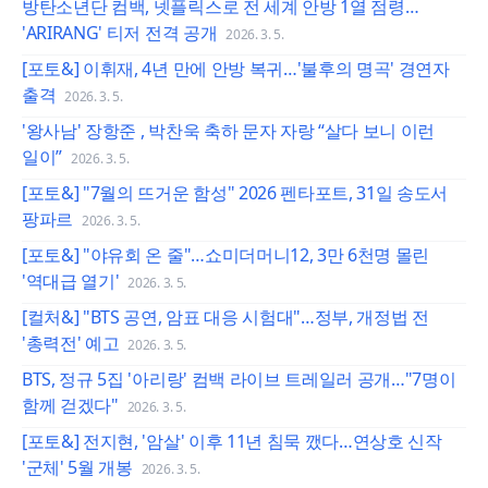
방탄소년단 컴백, 넷플릭스로 전 세계 안방 1열 점령…
'ARIRANG' 티저 전격 공개
2026. 3. 5.
[포토&] 이휘재, 4년 만에 안방 복귀…'불후의 명곡' 경연자
출격
2026. 3. 5.
'왕사남' 장항준 , 박찬욱 축하 문자 자랑 “살다 보니 이런
일이”
2026. 3. 5.
[포토&] "7월의 뜨거운 함성" 2026 펜타포트, 31일 송도서
팡파르
2026. 3. 5.
[포토&] "야유회 온 줄"…쇼미더머니12, 3만 6천명 몰린
'역대급 열기'
2026. 3. 5.
[컬처&] "BTS 공연, 암표 대응 시험대"…정부, 개정법 전
'총력전' 예고
2026. 3. 5.
BTS, 정규 5집 '아리랑' 컴백 라이브 트레일러 공개…"7명이
함께 걷겠다"
2026. 3. 5.
[포토&] 전지현, '암살' 이후 11년 침묵 깼다…연상호 신작
'군체' 5월 개봉
2026. 3. 5.