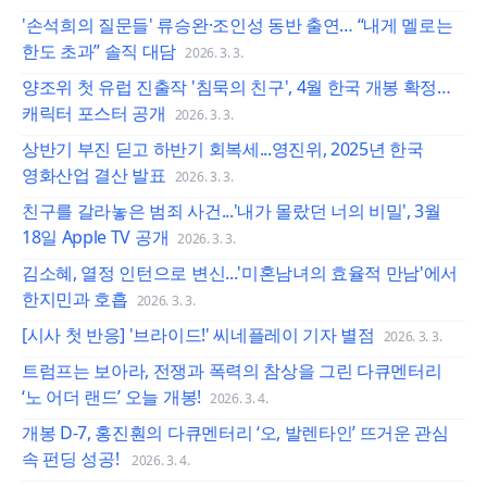
'손석희의 질문들' 류승완·조인성 동반 출연… “내게 멜로는
한도 초과” 솔직 대담
2026. 3. 3.
양조위 첫 유럽 진출작 '침묵의 친구', 4월 한국 개봉 확정…
캐릭터 포스터 공개
2026. 3. 3.
상반기 부진 딛고 하반기 회복세...영진위, 2025년 한국
영화산업 결산 발표
2026. 3. 3.
친구를 갈라놓은 범죄 사건...'내가 몰랐던 너의 비밀', 3월
18일 Apple TV 공개
2026. 3. 3.
김소혜, 열정 인턴으로 변신...'미혼남녀의 효율적 만남'에서
한지민과 호흡
2026. 3. 3.
[시사 첫 반응] '브라이드!' 씨네플레이 기자 별점
2026. 3. 3.
트럼프는 보아라, 전쟁과 폭력의 참상을 그린 다큐멘터리
‘노 어더 랜드’ 오늘 개봉!
2026. 3. 4.
개봉 D-7, 홍진훤의 다큐멘터리 ‘오, 발렌타인’ 뜨거운 관심
속 펀딩 성공!
2026. 3. 4.