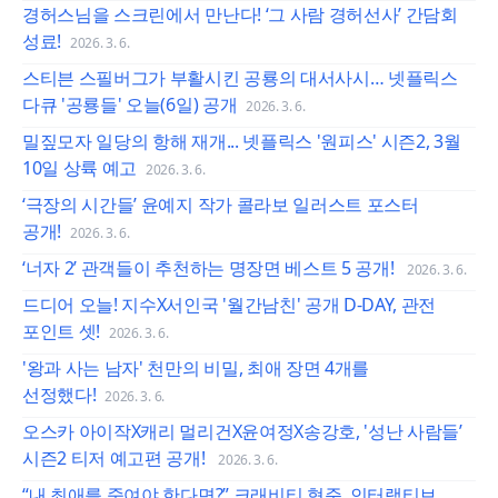
경허스님을 스크린에서 만난다! ‘그 사람 경허선사’ 간담회
성료!
2026. 3. 6.
스티븐 스필버그가 부활시킨 공룡의 대서사시… 넷플릭스
다큐 '공룡들' 오늘(6일) 공개
2026. 3. 6.
밀짚모자 일당의 항해 재개... 넷플릭스 '원피스' 시즌2, 3월
10일 상륙 예고
2026. 3. 6.
‘극장의 시간들’ 윤예지 작가 콜라보 일러스트 포스터
공개!
2026. 3. 6.
‘너자 2’ 관객들이 추천하는 명장면 베스트 5 공개!
2026. 3. 6.
드디어 오늘! 지수X서인국 '월간남친' 공개 D-DAY, 관전
포인트 셋!
2026. 3. 6.
'왕과 사는 남자' 천만의 비밀, 최애 장면 4개를
선정했다!
2026. 3. 6.
오스카 아이작X캐리 멀리건X윤여정X송강호, '성난 사람들’
시즌2 티저 예고편 공개!
2026. 3. 6.
“내 최애를 죽여야 한다면?” 크래비티 형준, 인터랙티브