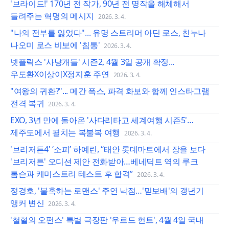
'브라이드!' 170년 전 작가, 90년 전 명작을 해체해서
들려주는 혁명의 메시지
2026. 3. 4.
"나의 전부를 잃었다"... 유명 스트리머 아딘 로스, 친누나
나오미 로스 비보에 '침통'
2026. 3. 4.
넷플릭스 '사냥개들' 시즌2, 4월 3일 공개 확정...
우도환X이상이X정지훈 주연
2026. 3. 4.
"여왕의 귀환?"... 메간 폭스, 파격 화보와 함께 인스타그램
전격 복귀
2026. 3. 4.
EXO, 3년 만에 돌아온 '사다리타고 세계여행 시즌5'…
제주도에서 펼치는 복불복 여행
2026. 3. 4.
'브리저튼4' ‘소피’ 하예린, “태안 롯데마트에서 장을 보다
'브리저튼' 오디션 제안 전화받아…베네딕트 역의 루크
톰슨과 케미스트리 테스트 후 합격”
2026. 3. 4.
정경호, '불혹하는 로맨스' 주연 낙점…'믿보배'의 갱년기
앵커 변신
2026. 3. 4.
'철혈의 오펀스' 특별 극장판 '우르드 헌트', 4월 4일 국내