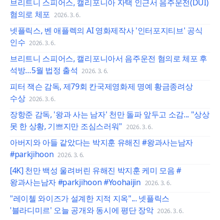
브리트니 스피어스, 캘리포니아 자택 인근서 음주운전(DUI)
혐의로 체포
2026. 3. 6.
넷플릭스, 벤 애플렉의 AI 영화제작사 '인터포지티브' 공식
인수
2026. 3. 6.
브리트니 스피어스, 캘리포니아서 음주운전 혐의로 체포 후
석방…5월 법정 출석
2026. 3. 6.
피터 잭슨 감독, 제79회 칸국제영화제 명예 황금종려상
수상
2026. 3. 6.
장항준 감독, '왕과 사는 남자' 천만 돌파 앞두고 소감... "상상
못 한 상황, 기쁘지만 조심스러워"
2026. 3. 6.
아버지와 아들 같았다는 박지훈 유해진 #왕과사는남자
#parkjihoon
2026. 3. 6.
[4K] 천만 백성 울려버린 유해진 박지훈 케미 모음 #
왕과사는남자 #parkjihoon #Yoohaijin
2026. 3. 6.
"레이첼 와이즈가 설계한 지적 지옥"... 넷플릭스
'블라디미르' 오늘 공개와 동시에 평단 장악
2026. 3. 6.