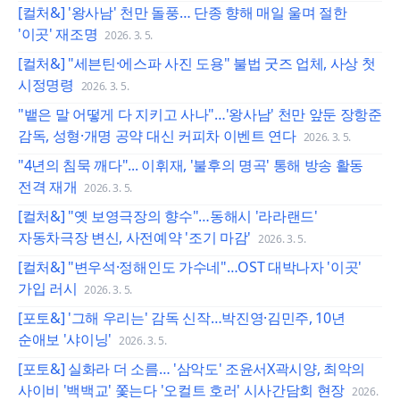
[컬처&] '왕사남' 천만 돌풍… 단종 향해 매일 울며 절한
'이곳' 재조명
2026. 3. 5.
[컬처&] "세븐틴·에스파 사진 도용" 불법 굿즈 업체, 사상 첫
시정명령
2026. 3. 5.
"뱉은 말 어떻게 다 지키고 사나"…'왕사남' 천만 앞둔 장항준
감독, 성형·개명 공약 대신 커피차 이벤트 연다
2026. 3. 5.
"4년의 침묵 깨다"... 이휘재, '불후의 명곡' 통해 방송 활동
전격 재개
2026. 3. 5.
[컬처&] "옛 보영극장의 향수"…동해시 '라라랜드'
자동차극장 변신, 사전예약 '조기 마감'
2026. 3. 5.
[컬처&] "변우석·정해인도 가수네"…OST 대박나자 '이곳'
가입 러시
2026. 3. 5.
[포토&] '그해 우리는' 감독 신작…박진영·김민주, 10년
순애보 '샤이닝'
2026. 3. 5.
[포토&] 실화라 더 소름… '삼악도' 조윤서X곽시양, 최악의
사이비 '백백교' 쫓는다 '오컬트 호러' 시사간담회 현장
2026.