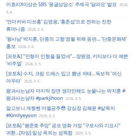
이효리X이상순 SBS '몽글상담소' 주제곡 ‘달라요’ 발표
2026.
3. 4.
‘언더커버 미쓰홍’ 김영웅, ‘홍춘섭’으로 전하는 진한
휴머니즘
2026. 3. 4.
‘왕사남’ 박지훈, 단종의 고향 영월 위해 등판… ‘단종문화제’
홍보
2026. 3. 4.
[포토&] "인형이 인형을 들었네"…장원영, 키티보다 더 예쁜
'비주얼'
2026. 3. 5.
[포토&] 수지, 크림 드레스 입고 뽐낸 자태…독보적 '여신
아우라'
2026. 3. 5.
왕과사는남자 마지막 장면 생각만해도 눈물나는 박지훈 #
왕과사는남자 #parkjihoon
2026. 3. 5.
알고보니 개짱쎈 마멜공주😳 강심장 김혜윤 #살목지
#Kimhyeyoon
2026. 3. 5.
[포토&] "봉준호 추앙" 공포 영화 거장 "구로사와 기요시"
귀환…[차임] 일상 옥죄는 섬뜩함
2026. 3. 5.