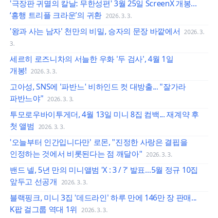
'극장판 귀멸의 칼날: 무한성편' 3월 25일 ScreenX 개봉…
‘흥행 트리플 크라운’의 귀환
2026. 3. 3.
'왕과 사는 남자' 천만의 비밀, 승자의 문장 바깥에서
2026. 3.
3.
세르히 로즈니차의 서늘한 우화 '두 검사', 4월 1일
개봉!
2026. 3. 3.
고아성, SNS에 '파반느' 비하인드 컷 대방출... "잘가라
파반느야"
2026. 3. 3.
투모로우바이투게더, 4월 13일 미니 8집 컴백... 재계약 후
첫 앨범
2026. 3. 3.
'오늘부터 인간입니다만' 로몬, "진정한 사랑은 결핍을
인정하는 것에서 비롯된다는 점 깨달아"
2026. 3. 3.
밴드 넬, 5년 만의 미니앨범 'X : 3 / ?' 발표…5월 정규 10집
앞두고 선공개
2026. 3. 3.
블랙핑크, 미니 3집 '데드라인' 하루 만에 146만 장 판매...
K팝 걸그룹 역대 1위
2026. 3. 3.