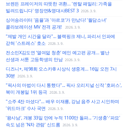
브렌든 프레이저의 따뜻한 귀환… '렌탈 패밀리: 가족을
빌려드립니다' 명장면&명대사BEST 3
2026. 3. 9.
싱어송라이터 '음율'과 '아르코'가 만났다! '월담소녀'
콜라보레이션 MV 전격 공개!
2026. 3. 9.
"제발 개인 시간을 달라"... 블랙핑크 제니, 파리서 인파에
갇혀 '스트레스' 호소
2026. 3. 9.
전소민X김도연 ‘열여덟 청춘’ 메인 예고편 공개… 별난
선생과 서툰 고등학생의 만남
2026. 3. 9.
디즈니+, 제98회 오스카® 시상식 생중계… 16일 오전 7시
30분
2026. 3. 9.
"픽사의 마법이 다시 통했다"... 픽사 오리지널 신작 '호퍼스',
북미 개봉일 1위 등극
2026. 3. 9.
"소주 4잔 마셨다"… 배우 이재룡, 강남 음주 사고 시인하며
'위드마크' 수사 국면
2026. 3. 9.
'왕사남', 개봉 33일 만에 누적 1100만 돌파... '기생충'·'파묘'
속도 넘은 'N차 관람' 신드롬
2026. 3. 9.