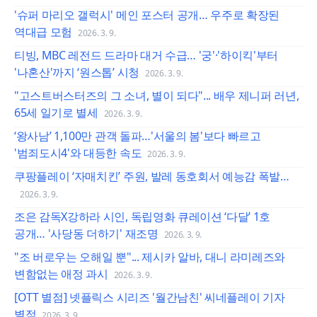
'슈퍼 마리오 갤럭시' 메인 포스터 공개… 우주로 확장된
역대급 모험
2026. 3. 9.
티빙, MBC 레전드 드라마 대거 수급… '궁'·'하이킥'부터
'나혼산'까지 ‘원스톱’ 시청
2026. 3. 9.
"고스트버스터즈의 그 소녀, 별이 되다"... 배우 제니퍼 러년,
65세 일기로 별세
2026. 3. 9.
‘왕사남’ 1,100만 관객 돌파…'서울의 봄'보다 빠르고
'범죄도시4'와 대등한 속도
2026. 3. 9.
쿠팡플레이 ‘자매치킨’ 주원, 발레 동호회서 예능감 폭발…
2026. 3. 9.
조은 감독X강하라 시인, 독립영화 큐레이션 ‘다달’ 1호
공개… '사당동 더하기' 재조명
2026. 3. 9.
"조 버로우는 오해일 뿐"... 제시카 알바, 대니 라미레즈와
변함없는 애정 과시
2026. 3. 9.
[OTT 별점] 넷플릭스 시리즈 '월간남친' 씨네플레이 기자
별점
2026. 3. 9.