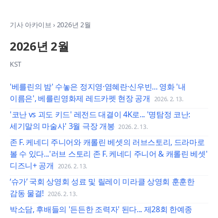
기사 아카이브
›
2026년 2월
2026년 2월
KST
'베를린의 밤' 수놓은 정지영·염혜란·신우빈... 영화 '내
이름은', 베를린영화제 레드카펫 현장 공개
2026. 2. 13.
'코난 vs 괴도 키드' 레전드 대결이 4K로... '명탐정 코난:
세기말의 마술사' 3월 극장 개봉
2026. 2. 13.
존 F. 케네디 주니어와 캐롤린 베셋의 러브스토리, 드라마로
볼 수 있다...'러브 스토리 존 F. 케네디 주니어 & 캐롤린 베셋'
디즈니+ 공개
2026. 2. 13.
‘슈가’ 국회 상영회 성료 및 릴레이 미라클 상영회 훈훈한
감동 물결!
2026. 2. 13.
박소담, 후배들의 '든든한 조력자' 된다... 제28회 한예종