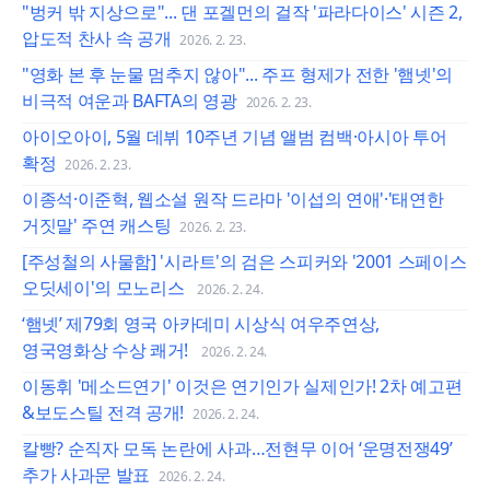
"벙커 밖 지상으로"... 댄 포겔먼의 걸작 '파라다이스' 시즌 2,
압도적 찬사 속 공개
2026. 2. 23.
"영화 본 후 눈물 멈추지 않아"... 주프 형제가 전한 '햄넷'의
비극적 여운과 BAFTA의 영광
2026. 2. 23.
아이오아이, 5월 데뷔 10주년 기념 앨범 컴백·아시아 투어
확정
2026. 2. 23.
이종석·이준혁, 웹소설 원작 드라마 '이섭의 연애'·'태연한
거짓말' 주연 캐스팅
2026. 2. 23.
[주성철의 사물함] '시라트'의 검은 스피커와 '2001 스페이스
오딧세이'의 모노리스
2026. 2. 24.
‘햄넷’ 제79회 영국 아카데미 시상식 여우주연상,
영국영화상 수상 쾌거!
2026. 2. 24.
이동휘 '메소드연기' 이것은 연기인가 실제인가! 2차 예고편
&보도스틸 전격 공개!
2026. 2. 24.
칼빵? 순직자 모독 논란에 사과…전현무 이어 ‘운명전쟁49’
추가 사과문 발표
2026. 2. 24.