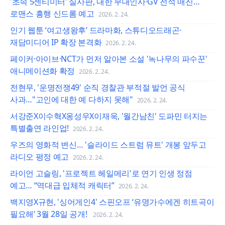
'초속 5센티미터' 실사판, 내한 무대인사·GV 전석 매진…
로맨스 흥행 신드롬 예고
2026. 2. 24.
인기 웹툰 ‘여고생왕후’ 드라마화, 스튜디오드래곤·
재담미디어 IP 확장 본격화
2026. 2. 24.
페이커·아이브·NCT가 먼저 알아본 소설 '녹나무의 파수꾼'
애니메이션화 확정
2026. 2. 24.
전현무, '운명전쟁49' 순직 경찰관 부적절 발언 공식
사과…"고인에 대한 예 다하지 못해"
2026. 2. 24.
서강준X이수혁X옹성우X이재욱, '월간남친' 도파민 터지는
특별출연 라인업!
2026. 2. 24.
우즈의 영화적 변신… '슬라이드 스트럼 뮤트' 개봉 앞두고
라디오 평정 예고
2026. 2. 24.
라이언 고슬링, '프로젝트 헤일메리'로 연기 인생 정점
예고… “역대급 입체적 캐릭터”
2026. 2. 24.
백지영X규현, '싱어게인4' 스핀오프 ‘유명가수에겐 히트곡이
필요해’ 3월 28일 공개!
2026. 2. 24.