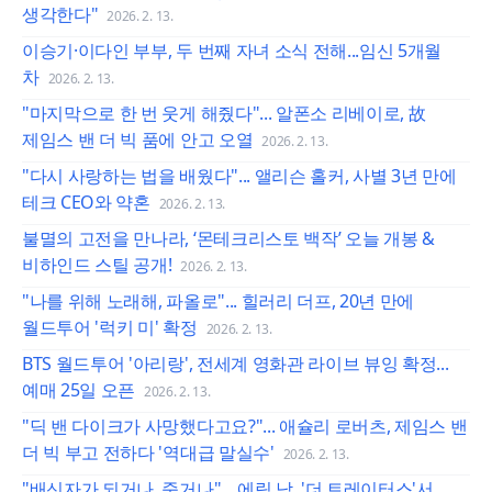
생각한다"
2026. 2. 13.
이승기·이다인 부부, 두 번째 자녀 소식 전해...임신 5개월
차
2026. 2. 13.
"마지막으로 한 번 웃게 해줬다"... 알폰소 리베이로, 故
제임스 밴 더 빅 품에 안고 오열
2026. 2. 13.
"다시 사랑하는 법을 배웠다"... 앨리슨 홀커, 사별 3년 만에
테크 CEO와 약혼
2026. 2. 13.
불멸의 고전을 만나라, ‘몬테크리스토 백작’ 오늘 개봉 &
비하인드 스틸 공개!
2026. 2. 13.
"나를 위해 노래해, 파올로"... 힐러리 더프, 20년 만에
월드투어 '럭키 미' 확정
2026. 2. 13.
BTS 월드투어 '아리랑', 전세계 영화관 라이브 뷰잉 확정...
예매 25일 오픈
2026. 2. 13.
"딕 밴 다이크가 사망했다고요?"... 애슐리 로버츠, 제임스 밴
더 빅 부고 전하다 '역대급 말실수'
2026. 2. 13.
"배신자가 되거나, 죽거나"... 에릭 남, '더 트레이터스'서