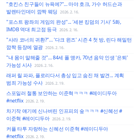
"호킨스 친구들이 뉴욕에?"... 마야 호크, 가수 허드슨과
발렌타인데이 깜짝 웨딩
2026. 2. 16.
"포스트 왕좌의 게임의 완성"... '세븐 킹덤의 기사' 5화,
IMDB 역대 최고점 등극
2026. 2. 16.
"사라 코너의 귀환?"... '다크 윈즈' 시즌 4 첫 방, 린다 해밀턴
깜짝 등장에 열광
2026. 2. 16.
"내 몸이 말해줄 것"... 84세 폴 앵카, 70년 음악 인생 '은퇴'
가능성 시사
2026. 2. 16.
래퍼 릴 파파, 플로리다서 총상 입고 숨진 채 발견... 계획
범죄 가능성 수사
2026. 2. 19.
스포일러 철통 보안하는 이준혁ㅋㅋㅋ #레이디두아
#netflix
2026. 2. 19.
차기작 얘기에 신나버린 인프피의 숲ㅋㅋㅋ #신혜선 #
이준혁 #레이디두아
2026. 2. 19.
커플 타투 자랑하는 신혜선 이준혁 #레이디두아
#netflix
2026. 2. 19.