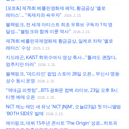
[포토&] 제76회 베를린영화제 폐막, 황금곰상 '옐로
레터스'… "독재자와 싸우자"
2026. 2. 23.
블랙핑크, 전 세계 아티스트 최초 우튜브 구독자 1억 명
달성…"블링크와 함께 이룬 역사"
2026. 2. 23.
제76회 베를린국제영화제 황금곰상, 일케르 차탁 '옐로
레터스' 수상
2026. 2. 23.
지드래곤, KAIST 학위수여식 영상 축사…"틀려도 괜찮다,
멈추지만 마라"
2026. 2. 23.
블랙핑크, '데드라인' 팝업 스토어 28일 오픈... 무신사 명동·
성수 동시 운영
2026. 2. 23.
"역대급 피켓팅"...BTS 광화문 컴백 라이브, 23일 오후 8시
티켓 예매 오픈
2026. 2. 23.
NCT 제노·재민 새 유닛 'NCT JNJM', 오늘(23일) 첫 미니앨범
'BOTH SIDES' 발매
2026. 2. 23.
에이핑크, 데뷔 15주년 콘서트 'The Origin' 성료…히트곡