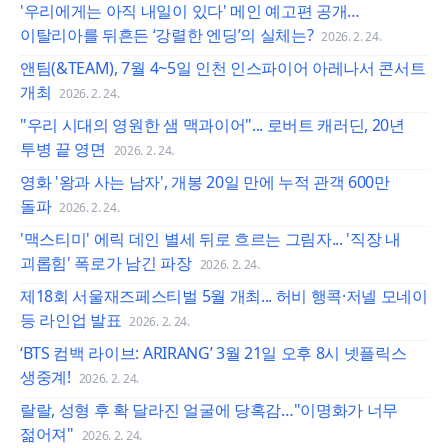
'우리에게는 아직 내일이 있다' 메인 예고편 공개…
이탈리아를 뒤흔든 ‘강렬한 엔딩’의 실체는?
2026. 2. 24.
앤팀(&TEAM), 7월 4~5일 인천 인스파이어 아레나서 콘서트
개최
2026. 2. 24.
"우리 시대의 영원한 샘 맥과이어"... 로버트 캐러딘, 20년
투병 끝 영면
2026. 2. 24.
영화 '왕과 사는 남자', 개봉 20일 만에 누적 관객 600만
돌파
2026. 2. 24.
'맥스티미' 에릭 데인 별세 뒤로 흐르는 그림자... '직장 내
괴롭힘' 폭로가 남긴 파장
2026. 2. 24.
제18회 서울재즈페스티벌 5월 개최... 허비 행콕·저넬 모네이
등 라인업 발표
2026. 2. 24.
‘BTS 컴백 라이브: ARIRANG’ 3월 21일 오후 8시 넷플릭스
생중계!
2026. 2. 24.
랄랄, 성형 후 확 달라진 얼굴에 당혹감…"이명화가 너무
젊어져"
2026. 2. 24.