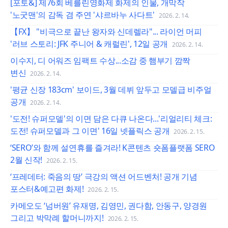
[포토&] 제76회 베를린영화제 화제의 인물, 개막작
'노굿맨'의 감독 겸 주연 '샤르바누 사다트'
2026. 2. 14.
【FX】 "비극으로 끝난 왕자와 신데렐라"... 라이언 머피
'러브 스토리: JFK 주니어 & 캐럴린', 12일 공개
2026. 2. 14.
이수지, 디 어워즈 임팩트 수상...소감 중 햄부기 깜짝
변신
2026. 2. 14.
'평균 신장 183cm' 보이드, 3월 데뷔 앞두고 모델급 비주얼
공개
2026. 2. 14.
'도전! 슈퍼모델'의 이면 담은 다큐 나온다...'리얼리티 체크:
도전! 슈퍼모델과 그 이면' 16일 넷플릭스 공개
2026. 2. 15.
‘SERO’와 함께 설연휴를 즐겨라! K콘텐츠 숏폼플랫폼 SERO
2월 신작!
2026. 2. 15.
‘프레데터: 죽음의 땅’ 극강의 액션 어드벤처! 공개 기념
포스터&예고편 화제!
2026. 2. 15.
카메오도 ‘넘버원’ 유재명, 김영민, 권다함, 안동구, 양경원
그리고 박막례 할머니까지!
2026. 2. 15.