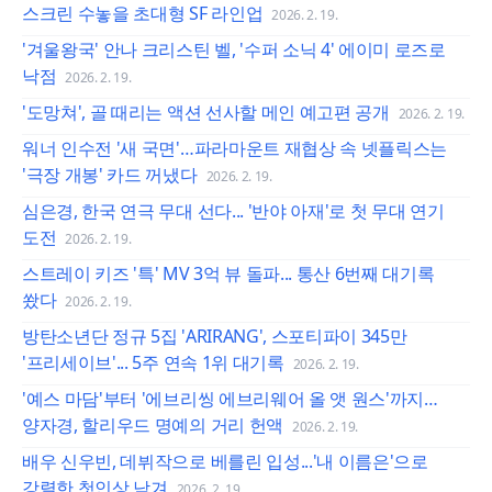
스크린 수놓을 초대형 SF 라인업
2026. 2. 19.
'겨울왕국' 안나 크리스틴 벨, '수퍼 소닉 4' 에이미 로즈로
낙점
2026. 2. 19.
'도망쳐', 골 때리는 액션 선사할 메인 예고편 공개
2026. 2. 19.
워너 인수전 '새 국면'…파라마운트 재협상 속 넷플릭스는
'극장 개봉' 카드 꺼냈다
2026. 2. 19.
심은경, 한국 연극 무대 선다... '반야 아재'로 첫 무대 연기
도전
2026. 2. 19.
스트레이 키즈 '특' MV 3억 뷰 돌파... 통산 6번째 대기록
쐈다
2026. 2. 19.
방탄소년단 정규 5집 'ARIRANG', 스포티파이 345만
'프리세이브'... 5주 연속 1위 대기록
2026. 2. 19.
'예스 마담'부터 '에브리씽 에브리웨어 올 앳 원스'까지…
양자경, 할리우드 명예의 거리 헌액
2026. 2. 19.
배우 신우빈, 데뷔작으로 베를린 입성...'내 이름은'으로
강렬한 첫인상 남겨
2026. 2. 19.