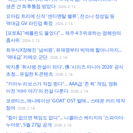
생존 건 최후통첩 받았다
2026. 2. 13.
요아킴 트리에 신작 '센티멘탈 밸류', 전소니·정성일 등
역대급 GV 라인업 확정
2026. 2. 13.
[포토&] "베를린도 울었다"… 제주 4·3 위로하는 염혜란의
춤사위
2026. 2. 13.
최우식X장혜진 '넘버원', 유재명부터 박막례 할머니까지...
'역대급' 카메오 군단
2026. 2. 14.
박지훈 '취사병 전설이 되다', 佛 '시리즈 마니아 2026' 공식
초청... 유일한 K-콘텐츠
2026. 2. 14.
"키아누 리브스가 직접 뛴다"... AAA급 '존 윅' 게임, 영화
이전 '바바 야가'의 전설 다룬다
2026. 2. 14.
코르티스, 애니메이션 'GOAT' OST 발매... 스테픈 커리 제작
참여
2026. 2. 14.
"힘이 없으면 책임도 없다"... 니콜라스 케이지의 '스파이더-
누아르', 5월 27일 공개
2026. 2. 14.