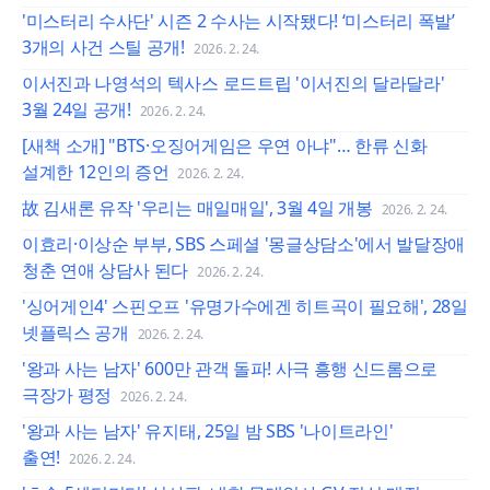
'미스터리 수사단' 시즌 2 수사는 시작됐다! ‘미스터리 폭발’
3개의 사건 스틸 공개!
2026. 2. 24.
이서진과 나영석의 텍사스 로드트립 '이서진의 달라달라'
3월 24일 공개!
2026. 2. 24.
[새책 소개] "BTS·오징어게임은 우연 아냐"… 한류 신화
설계한 12인의 증언
2026. 2. 24.
故 김새론 유작 '우리는 매일매일', 3월 4일 개봉
2026. 2. 24.
이효리·이상순 부부, SBS 스페셜 '몽글상담소'에서 발달장애
청춘 연애 상담사 된다
2026. 2. 24.
'싱어게인4' 스핀오프 '유명가수에겐 히트곡이 필요해', 28일
넷플릭스 공개
2026. 2. 24.
'왕과 사는 남자' 600만 관객 돌파! 사극 흥행 신드롬으로
극장가 평정
2026. 2. 24.
'왕과 사는 남자' 유지태, 25일 밤 SBS '나이트라인'
출연!
2026. 2. 24.