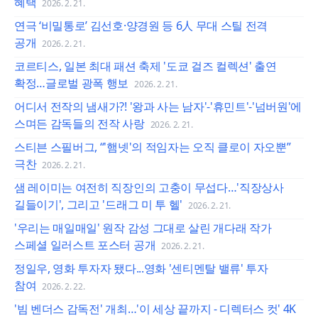
혜택
2026. 2. 21.
연극 ‘비밀통로’ 김선호·양경원 등 6人 무대 스틸 전격
공개
2026. 2. 21.
코르티스, 일본 최대 패션 축제 '도쿄 걸즈 컬렉션' 출연
확정…글로벌 광폭 행보
2026. 2. 21.
어디서 전작의 냄새가?! '왕과 사는 남자'-'휴민트'-'넘버원'에
스며든 감독들의 전작 사랑
2026. 2. 21.
스티븐 스필버그, “'햄넷'의 적임자는 오직 클로이 자오뿐”
극찬
2026. 2. 21.
샘 레이미는 여전히 직장인의 고충이 무섭다…'직장상사
길들이기', 그리고 '드래그 미 투 헬'
2026. 2. 21.
'우리는 매일매일' 원작 감성 그대로 살린 개다래 작가
스페셜 일러스트 포스터 공개
2026. 2. 21.
정일우, 영화 투자자 됐다...영화 '센티멘탈 밸류' 투자
참여
2026. 2. 22.
'빔 벤더스 감독전' 개최…'이 세상 끝까지 - 디렉터스 컷' 4K