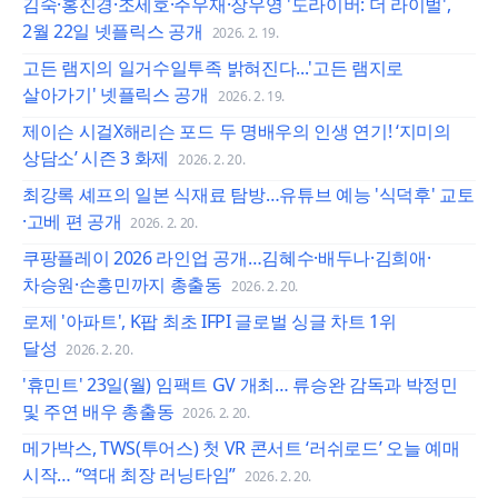
김숙·홍진경·조세호·주우재·장우영 '도라이버: 더 라이벌',
2월 22일 넷플릭스 공개
2026. 2. 19.
고든 램지의 일거수일투족 밝혀진다...'고든 램지로
살아가기' 넷플릭스 공개
2026. 2. 19.
제이슨 시걸X해리슨 포드 두 명배우의 인생 연기! ‘지미의
상담소’ 시즌 3 화제
2026. 2. 20.
최강록 셰프의 일본 식재료 탐방…유튜브 예능 '식덕후' 교토
·고베 편 공개
2026. 2. 20.
쿠팡플레이 2026 라인업 공개…김혜수·배두나·김희애·
차승원·손흥민까지 총출동
2026. 2. 20.
로제 '아파트', K팝 최초 IFPI 글로벌 싱글 차트 1위
달성
2026. 2. 20.
'휴민트' 23일(월) 임팩트 GV 개최… 류승완 감독과 박정민
및 주연 배우 총출동
2026. 2. 20.
메가박스, TWS(투어스) 첫 VR 콘서트 ‘러쉬로드’ 오늘 예매
시작… “역대 최장 러닝타임”
2026. 2. 20.