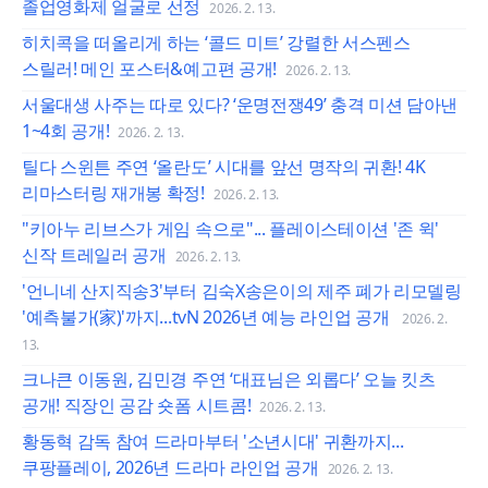
졸업영화제 얼굴로 선정
2026. 2. 13.
히치콕을 떠올리게 하는 ‘콜드 미트’ 강렬한 서스펜스
스릴러! 메인 포스터&예고편 공개!
2026. 2. 13.
서울대생 사주는 따로 있다? ‘운명전쟁49’ 충격 미션 담아낸
1~4회 공개!
2026. 2. 13.
틸다 스윈튼 주연 ‘올란도’ 시대를 앞선 명작의 귀환! 4K
리마스터링 재개봉 확정!
2026. 2. 13.
"키아누 리브스가 게임 속으로"... 플레이스테이션 '존 윅'
신작 트레일러 공개
2026. 2. 13.
'언니네 산지직송3'부터 김숙X송은이의 제주 폐가 리모델링
'예측불가(家)'까지...tvN 2026년 예능 라인업 공개
2026. 2.
13.
크나큰 이동원, 김민경 주연 ‘대표님은 외롭다’ 오늘 킷츠
공개! 직장인 공감 숏폼 시트콤!
2026. 2. 13.
황동혁 감독 참여 드라마부터 '소년시대' 귀환까지...
쿠팡플레이, 2026년 드라마 라인업 공개
2026. 2. 13.