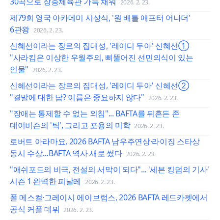
30곡으로 장충체육관 가득 채워
2026. 2. 23.
제79회 영국 아카데미 시상식, '원 배틀 애프터 어나더'
6관왕
2026. 2. 23.
신혜선이라는 장르의 집대성, '레이디 두아' 신혜선①
"사라킴은 이상한 우월주의, 삐뚤어진 선민의식이 있는
인물"
2026. 2. 23.
신혜선이라는 장르의 집대성, '레이디 두아' 신혜선②
"결말에 대한 답? 이름은 중요하지 않다"
2026. 2. 23.
"장애는 통제할 수 없는 외침"... BAFTA를 뒤흔든 존
데이비슨의 '틱', 그리고 포용의 미학
2026. 2. 23.
로버트 아라마요, 2026 BAFTA 남우주연상·라이징 스타상
동시 수상…BAFTA 역사 새로 썼다
2026. 2. 23.
"애쉬포드의 비극, 전설의 서막이 되다"... '세븐 킹덤의 기사'
시즌 1 완벽한 피날레
2026. 2. 23.
폴 메스컬·그레이시 에이브럼스, 2026 BAFTA 레드카펫에서
공식 커플 데뷔
2026. 2. 23.