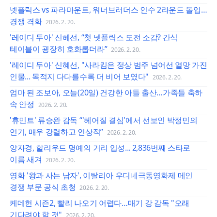
넷플릭스 vs 파라마운트, 워너브러더스 인수 2라운드 돌입…
경쟁 격화
2026. 2. 20.
'레이디 두아' 신혜선, “첫 넷플릭스 도전 소감? 간식
테이블이 굉장히 호화롭더라”
2026. 2. 20.
'레이디 두아' 신혜선, "사라킴은 정상 범주 넘어선 열망 가진
인물... 목적지 다다를수록 더 비어 보였다"
2026. 2. 20.
엄마 된 조보아, 오늘(20일) 건강한 아들 출산…가족들 축하
속 안정
2026. 2. 20.
'휴민트' 류승완 감독 “'헤어질 결심'에서 선보인 박정민의
연기, 매우 강렬하고 인상적”
2026. 2. 20.
양자경, 할리우드 명예의 거리 입성... 2,836번째 스타로
이름 새겨
2026. 2. 20.
영화 '왕과 사는 남자', 이탈리아 우디네극동영화제 메인
경쟁 부문 공식 초청
2026. 2. 20.
케데헌 시즌2, 빨리 나오기 어렵다…매기 강 감독 "오래
기다려야 할 것"
2026. 2. 20.