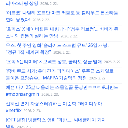
리마스터링 상영
2026. 2. 22.
'아르코' 나탈리 포트만·마크 러팔로 등 할리우드 톱스타들
한데 뭉쳤다!
2026. 2. 22.
'호퍼스' X 네이버웹툰 ‘내향남녀’·‘청춘 러브썸’… 비버가 된
소녀와 웹툰의 설레는 만남
2026. 2. 22.
우즈, 첫 주연 영화 '슬라이드 스트럼 뮤트' 26일 개봉...
"정규 1집 세계관 확장"
2026. 2. 22.
'초속 5센티미터' X 보넥도 성호, 콜라보 싱글 발매
2026. 2. 22.
'좀비 랜드 사가: 유메긴가 파라다이스' 우주급 스케일로
돌아온 프랑슈슈… MAPPA 기술력의 정점
2026. 2. 22.
예쁜 나이 25살 떠올리는 스물일곱 문상민ㅋㅋㅋ #파반느
#moonsangmin
2026. 2. 23.
신혜선 연기 자랑스러워하는 이준혁 #레이디두아
#netflix
2026. 2. 23.
[OTT 별점] 넷플릭스 영화 '파반느' 씨네플레이 기자
별점
2026. 2. 23.