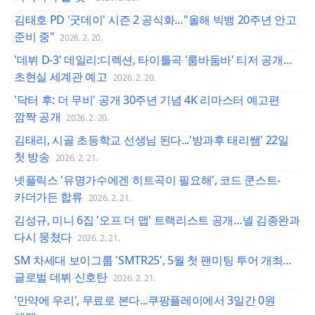
김태호 PD '굿데이' 시즌 2 공식화…"올해 빅뱅 20주년 안고
준비 중"
2026. 2. 20.
'데뷔 D-3' 데일리:디렉션, 타이틀곡 '룸바둠바' 티저 공개…
초현실 세계관 예고
2026. 2. 20.
'닥터 후: 더 무비' 공개 30주년 기념 4K 리마스터 예고편
깜짝 공개
2026. 2. 20.
김태리, 시골 초등학교 선생님 된다...'방과후 태리쌤' 22일
첫 방송
2026. 2. 21.
넷플릭스 '유명가수에겐 히트곡이 필요해', 코드 쿤스트-
카더가든 합류
2026. 2. 21.
김성규, 미니 6집 '오프 더 맵' 트랙리스트 공개…넬 김종완과
다시 뭉쳤다
2026. 2. 21.
SM 차세대 보이그룹 'SMTR25', 5월 첫 팬미팅 투어 개최…
글로벌 데뷔 신호탄
2026. 2. 21.
'만약에 우리', 무료로 본다...쿠팡플레이에서 3일간 0원