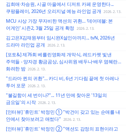
김희애·차승원, 시골 마을에서 디저트 카페 운영한다...
쿠팡플레이, 2026년 오리지널 예능 라인업 공개
2026. 2. 13.
MCU 사상 가장 무자비한 액션의 귀환… ‘데어데블: 본
어게인’ 시즌2, 3월 25일 공개 확정
2026. 2. 13.
김고은X김재원부터 임시완X설인아까지... tvN, 2026년
드라마 라인업 공개
2026. 2. 13.
[포토&] 제76회 베를린영화제 개막식, 레드카펫 빛낸
주역들 - 양자경 황금곰상, 심사위원 배두나·배우 염혜란…
화려한 밤
2026. 2. 13.
"드라마 퀸의 귀환"... 카디 비, 6년 기다림 끝에 첫 아레나
투어 포문
2026. 2. 13.
"불길함이 세 번이나?"... 11년 만에 찾아온 '13일의
금요일'의 시작
2026. 2. 13.
[인터뷰] '휴민트' 박정민 ① "박건이 갖고 있는 순애를 내
안에서 찾아보려고 애썼다"
2026. 2. 13.
[인터뷰] '휴민트' 박정민 ② "액션도 감정의 표현이라고