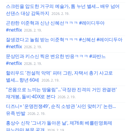
스크린을 압도한 거구의 예술가, 톰 누넌 별세... 배우 넘어
선댄스 대상 감독까지
2026. 2. 19.
곤란한 이준혁과 신난 신혜선ㅋㅋㅋ #레이디두아
#netflix
2026. 2. 19.
잘생겼다고 놀림 받는 이준혁ㅋㅋㅋ #신혜선 #레이디두아
#netflix
2026. 2. 19.
문상민과 키스신 찍은 변요한 반응ㅋㅋㅋ #파반느
#netflix
2026. 2. 19.
할리우드 '전설적 악역' 피터 그린, 자택서 총기 사고로
별세... 향년 60세
2026. 2. 19.
"온몸으로 느끼는 땅울림"...'극장판 진격의 거인 완결편'
재개봉, 돌비·4DX로 본다
2026. 2. 19.
디즈니+ '운명전쟁49', 순직 소방관 '사인 맞히기' 논란...
유족 반발
2026. 2. 19.
홍상수 신작 '그녀가 돌아온 날', 제76회 베를린영화제
파노라마 부문 공개
2026. 2. 19.