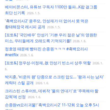
베이비몬스터, 유튜브 구독자 1100만 돌파...K팝 걸그룹
최단 신기록
2026. 1. 5.
'흑백요리사2' 윤주모, 안성재가 더 없어서 못 먹은
황태해장국 레시피 공개
2026. 1. 5.
[포토&] '국민배우' 안성기 '기쁜 우리 젊은 날'의 영원한
미소, 우리들에게 오래도록 기억되기를!
2026. 1. 6.
정호영 때문에 빵터진 손종원ㅋㅋㅋ #흑백요리사
#netflix
2026. 1. 6.
[포토&] 정우성-이정재, 故 안성기 빈소서 상주 역할
2026. 1.
6.
박지훈, ‘비운의 왕’ 단종으로 스크린 압도… '왕과 사는 남자'
캐릭터 스틸 공개
2026. 1. 6.
크리스틴 스튜어트, 데뷔작 '물의 연대기'로 ‘주목해야 할
감독’에 선정
2026. 1. 6.
손종원vs요리괴물! '흑백요리사2' 11-12회 오늘 오후 5시