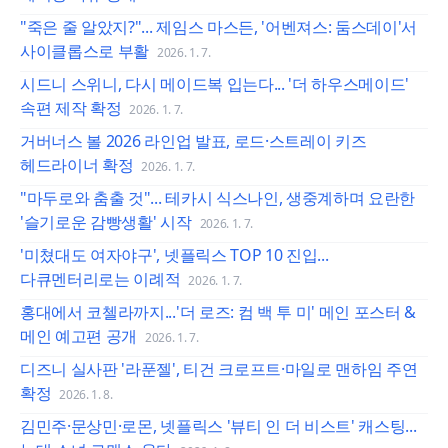
"죽은 줄 알았지?"... 제임스 마스든, '어벤져스: 둠스데이'서
사이클롭스로 부활
2026. 1. 7.
시드니 스위니, 다시 메이드복 입는다... '더 하우스메이드'
속편 제작 확정
2026. 1. 7.
거버너스 볼 2026 라인업 발표, 로드·스트레이 키즈
헤드라이너 확정
2026. 1. 7.
"마두로와 춤출 것"... 테카시 식스나인, 생중계하며 요란한
'슬기로운 감빵생활' 시작
2026. 1. 7.
'미쳤대도 여자야구', 넷플릭스 TOP 10 진입...
다큐멘터리로는 이례적
2026. 1. 7.
홍대에서 코첼라까지...'더 로즈: 컴 백 투 미' 메인 포스터 &
메인 예고편 공개
2026. 1. 7.
디즈니 실사판 '라푼젤', 티건 크로프트·마일로 맨하임 주연
확정
2026. 1. 8.
김민주·문상민·로몬, 넷플릭스 '뷰티 인 더 비스트' 캐스팅...