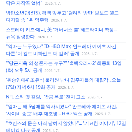
담은 자작곡 앨범"
2026. 1. 7.
방탄소년단(BTS), 컴백 앞두고 '달려라 방탄' 빌보드 월드
디지털 송 1위 역주행
2026. 1. 7.
스트레이 키즈·제니, 美 '거버너스 볼' 헤드라이너 확정...
뉴욕 점령한다
2026. 1. 7.
"악마는 누구였나" ID·HBO Max, 안드레아 예이츠 사건
다룬 '더 컬트 비하인드 더 킬러' 공개
2026. 1. 7.
"'당근지옥'의 생존자는 누구?" '흑백요리사2' 최종회 13일
(화) 오후 5시 공개
2026. 1. 7.
'환승연애4' 조유식 둘러싼 남녀 입주자들의 대립각...오늘
(7일) 저녁 6시 19화 공개
2026. 1. 7.
NFL 스타 맷 칼릴, '19금 폭로' 전처 고소
2026. 1. 7.
"엄마는 왜 5남매를 익사시켰나" 안드레아 예이츠 사건,
'사이비 종교' 배후 재조명... HBO 맥스 공개
2026. 1. 7.
"호킨스의 문은 아직 닫히지 않았다"... '기묘한 이야기', 12일
메이킹 다큐 공개
2026. 1. 7.