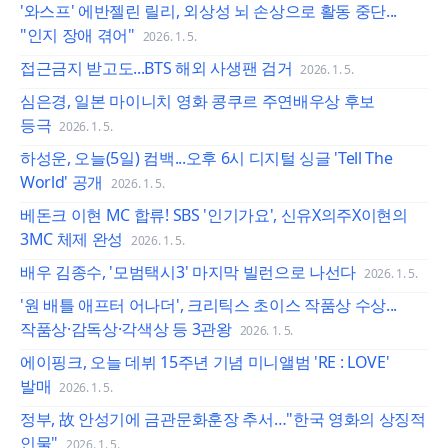
'와스프' 에반젤린 릴리, 외상성 뇌 손상으로 활동 중단...
"인지 장애 겪어"
2026. 1. 5.
접근금지 받고도...BTS 해외 사생팬 검거
2026. 1. 5.
심은경, 일본 마이니치 영화 콩쿠르 주연배우상 후보
등극
2026. 1. 5.
하성운, 오늘(5일) 컴백...오후 6시 디지털 싱글 'Tell The
World' 공개
2026. 1. 5.
베돈크 이현 MC 합류! SBS '인기가요', 신유X의주X이현의
3MC 체제 완성
2026. 1. 5.
배우 김종수, '모범택시3' 마지막 빌런으로 나선다
2026. 1. 5.
'원 배틀 애프터 어나더', 크리틱스 초이스 작품상 수상...
작품상·감독상·각색상 등 3관왕
2026. 1. 5.
에이핑크, 오늘 데뷔 15주년 기념 미니앨범 'RE : LOVE'
발매
2026. 1. 5.
정부, 故 안성기에 금관문화훈장 추서…"한국 영화의 상징적
인물"
2026. 1. 5.