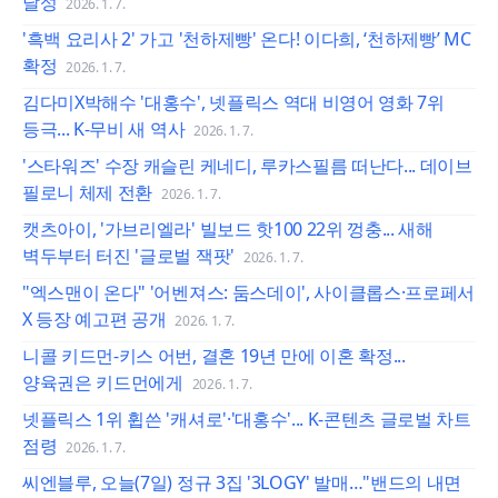
달성
2026. 1. 7.
'흑백 요리사 2' 가고 '천하제빵' 온다! 이다희, ‘천하제빵’ MC
확정
2026. 1. 7.
김다미X박해수 '대홍수', 넷플릭스 역대 비영어 영화 7위
등극... K-무비 새 역사
2026. 1. 7.
'스타워즈' 수장 캐슬린 케네디, 루카스필름 떠난다... 데이브
필로니 체제 전환
2026. 1. 7.
캣츠아이, '가브리엘라' 빌보드 핫100 22위 껑충... 새해
벽두부터 터진 '글로벌 잭팟'
2026. 1. 7.
"엑스맨이 온다" '어벤져스: 둠스데이', 사이클롭스·프로페서
X 등장 예고편 공개
2026. 1. 7.
니콜 키드먼-키스 어번, 결혼 19년 만에 이혼 확정...
양육권은 키드먼에게
2026. 1. 7.
넷플릭스 1위 휩쓴 '캐셔로'·'대홍수'... K-콘텐츠 글로벌 차트
점령
2026. 1. 7.
씨엔블루, 오늘(7일) 정규 3집 '3LOGY' 발매…"밴드의 내면