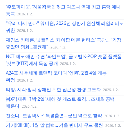
'주토피아 2', ‘겨울왕국 2’ 꺾고 디즈니 역대 최고 흥행 애니
등극
2026. 1. 2.
"우리 다시 만나" 워너원, 2026년 상반기 완전체 리얼리티로
귀환
2026. 1. 2.
제임스 카메론, 넷플릭스 ‘케이팝 데몬 헌터스’ 극찬… “가장
좋았던 영화...훌륭해”
2026. 1. 2.
NCT 제노·재민 주연 '와인드업', 글로벌 K-POP 숏폼 플랫폼
‘킷츠’(KITZ)에서 독점 공개
2026. 1. 2.
A24표 사후세계 로맨틱 코미디 '영원', 2월 4일 개봉
확정
2026. 1. 2.
티빙, 시각·청각 장애인 위한 접근성 환경 고도화
2026. 1. 2.
붐X김재원, ‘1박 2일’ 새해 첫 게스트 출격… 조세호 공백
메운다
2026. 1. 2.
전소니, '모범택시3' 특별출연... 군인 역으로 활약
2026. 1. 2.
키키(KiiiKiii), 1월 말 컴백... 겨울 빈티지 무드 물씬
2026. 1. 2.