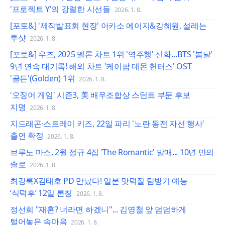
'프로젝트 Y'의 강렬한 시선들
2026. 1. 8.
[포토&] '제작발표회 현장' 아카소 에이지&강혜원, 설레는
투샷
2026. 1. 8.
[포토&] 우즈, 2025 멜론 차트 1위 '역주행' 신화…BTS '봄날'
9년 연속 대기록! 해외 차트 '케이팝 데몬 헌터스' OST
'골든'(Golden) 1위
2026. 1. 8.
'오징어 게임' 시즌3, 美 배우조합상 스턴트 부문 후보
지명
2026. 1. 8.
지드래곤·스트레이 키즈, 22일 파리 '노란 동전 자선 행사'
출연 확정
2026. 1. 8.
브루노 마스, 2월 정규 4집 'The Romantic' 발매... 10년 만의
솔로
2026. 1. 8.
최강록X김태호 PD 만났다! 일본 맛덕질 탐방기 예능
‘식덕후’ 12일 론칭
2026. 1. 8.
정선희 "재혼? 너라면 하겠니"... 김영철 앞 덤덤하게
털어놓은 속마음
2026. 1. 8.