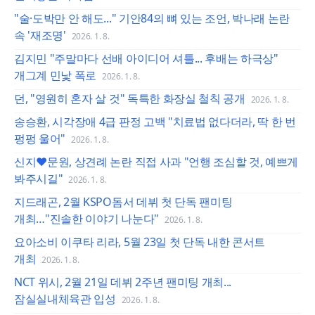
"술·도박만 안 해도..." 기안84의 뼈 있는 조언, 박나래 논란
속 '재조명'
2026. 1. 8.
김지민 "주말마다 선배 아이디어 셔틀... 후배는 하극상"
개그계 민낯 폭로
2026. 1. 8.
던, "영원히 혼자 살 것" 독특한 화장실 철칙 공개
2026. 1. 8.
송승환, 시각장애 4급 판정 고백 "치료법 없다더라, 딱 한 번
펑펑 울어"
2026. 1. 8.
신지♥문원, 상견례 논란 직접 사과 "언행 조심할 것, 예쁘게
봐주시길"
2026. 1. 8.
지드래곤, 2월 KSPO돔서 데뷔 첫 단독 팬미팅
개최…"진솔한 이야기 나눈다"
2026. 1. 8.
요아소비 이쿠타 리라, 5월 23일 첫 단독 내한 콘서트
개최
2026. 1. 8.
NCT 위시, 2월 21일 데뷔 2주년 팬미팅 개최...
잠실실내체육관 입성
2026. 1. 8.