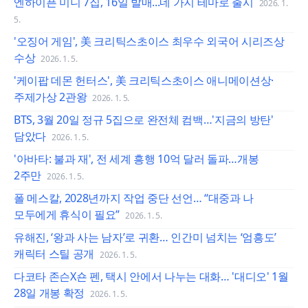
엔하이픈 미니 7집, 16일 발매...네 가지 테마로 출시
2026. 1.
5.
'오징어 게임', 美 크리틱스초이스 최우수 외국어 시리즈상
수상
2026. 1. 5.
'케이팝 데몬 헌터스', 美 크리틱스초이스 애니메이션상·
주제가상 2관왕
2026. 1. 5.
BTS, 3월 20일 정규 5집으로 완전체 컴백…'지금의 방탄'
담았다
2026. 1. 5.
'아바타: 불과 재', 전 세계 흥행 10억 달러 돌파…개봉
2주만
2026. 1. 5.
폴 메스칼, 2028년까지 작업 중단 선언… “대중과 나
모두에게 휴식이 필요”
2026. 1. 5.
유해진, ‘왕과 사는 남자’로 귀환… 인간미 넘치는 ‘엄흥도’
캐릭터 스틸 공개
2026. 1. 5.
다코타 존슨X숀 펜, 택시 안에서 나누는 대화… '대디오' 1월
28일 개봉 확정
2026. 1. 5.