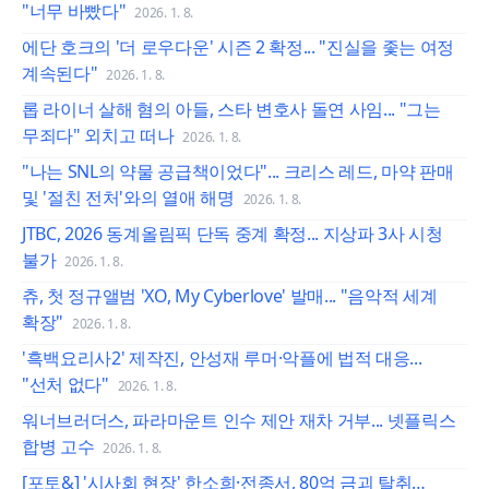
"너무 바빴다"
2026. 1. 8.
에단 호크의 '더 로우다운' 시즌 2 확정... "진실을 좇는 여정
계속된다"
2026. 1. 8.
롭 라이너 살해 혐의 아들, 스타 변호사 돌연 사임... "그는
무죄다" 외치고 떠나
2026. 1. 8.
"나는 SNL의 약물 공급책이었다"... 크리스 레드, 마약 판매
및 '절친 전처'와의 열애 해명
2026. 1. 8.
JTBC, 2026 동계올림픽 단독 중계 확정... 지상파 3사 시청
불가
2026. 1. 8.
츄, 첫 정규앨범 'XO, My Cyberlove' 발매... "음악적 세계
확장"
2026. 1. 8.
'흑백요리사2' 제작진, 안성재 루머·악플에 법적 대응...
"선처 없다"
2026. 1. 8.
워너브러더스, 파라마운트 인수 제안 재차 거부... 넷플릭스
합병 고수
2026. 1. 8.
[포토&] '시사회 현장' 한소희·전종서, 80억 금괴 탈취…