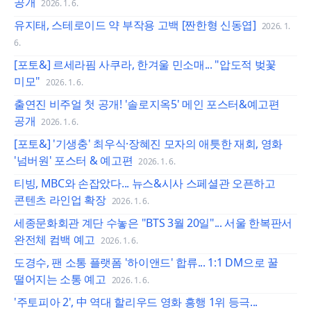
공개
2026. 1. 6.
유지태, 스테로이드 약 부작용 고백 [짠한형 신동엽]
2026. 1.
6.
[포토&] 르세라핌 사쿠라, 한겨울 민소매... "압도적 벚꽃
미모"
2026. 1. 6.
출연진 비주얼 첫 공개! '솔로지옥5' 메인 포스터&예고편
공개
2026. 1. 6.
[포토&] '기생충' 최우식·장혜진 모자의 애틋한 재회, 영화
'넘버원' 포스터 & 예고편
2026. 1. 6.
티빙, MBC와 손잡았다... 뉴스&시사 스페셜관 오픈하고
콘텐츠 라인업 확장
2026. 1. 6.
세종문화회관 계단 수놓은 "BTS 3월 20일"... 서울 한복판서
완전체 컴백 예고
2026. 1. 6.
도경수, 팬 소통 플랫폼 '하이앤드' 합류... 1:1 DM으로 꿀
떨어지는 소통 예고
2026. 1. 6.
'주토피아 2', 中 역대 할리우드 영화 흥행 1위 등극...