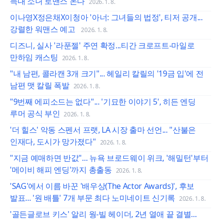
늑대 소녀 로맨스 온다
2026. 1. 8.
이나영X정은채X이청아 '아너: 그녀들의 법정', 티저 공개...
강렬한 워맨스 예고
2026. 1. 8.
디즈니, 실사 '라푼젤' 주연 확정...티간 크로프트-마일로
만하임 캐스팅
2026. 1. 8.
"내 남편, 콜라캔 3개 크기"... 헤일리 칼릴의 '19금 입'에 전
남편 맷 칼릴 폭발
2026. 1. 8.
"9번째 에피소드는 없다"... '기묘한 이야기 5', 히든 엔딩
루머 공식 부인
2026. 1. 8.
'더 힐스' 악동 스펜서 프랫, LA 시장 출마 선언... "산불은
인재다, 도시가 망가졌다"
2026. 1. 8.
"지금 예매하면 반값"... 뉴욕 브로드웨이 위크, '해밀턴'부터
'메이비 해피 엔딩'까지 총출동
2026. 1. 8.
'SAG'에서 이름 바꾼 '배우상(The Actor Awards)', 후보
발표... '원 배틀' 7개 부문 최다 노미네이트 신기록
2026. 1. 8.
'골든글로브 키스' 알리 웡-빌 헤이더, 2년 열애 끝 결별...