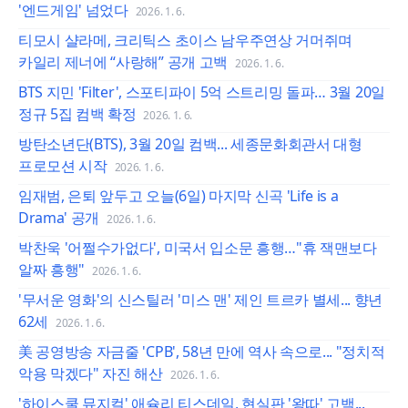
'엔드게임' 넘었다
2026. 1. 6.
티모시 샬라메, 크리틱스 초이스 남우주연상 거머쥐며
카일리 제너에 “사랑해” 공개 고백
2026. 1. 6.
BTS 지민 'Filter', 스포티파이 5억 스트리밍 돌파… 3월 20일
정규 5집 컴백 확정
2026. 1. 6.
방탄소년단(BTS), 3월 20일 컴백... 세종문화회관서 대형
프로모션 시작
2026. 1. 6.
임재범, 은퇴 앞두고 오늘(6일) 마지막 신곡 'Life is a
Drama' 공개
2026. 1. 6.
박찬욱 '어쩔수가없다', 미국서 입소문 흥행…"휴 잭맨보다
알짜 흥행"
2026. 1. 6.
'무서운 영화'의 신스틸러 '미스 맨' 제인 트르카 별세... 향년
62세
2026. 1. 6.
美 공영방송 자금줄 'CPB', 58년 만에 역사 속으로... "정치적
악용 막겠다" 자진 해산
2026. 1. 6.
'하이스쿨 뮤지컬' 애슐리 티스데일, 현실판 '왕따' 고백...