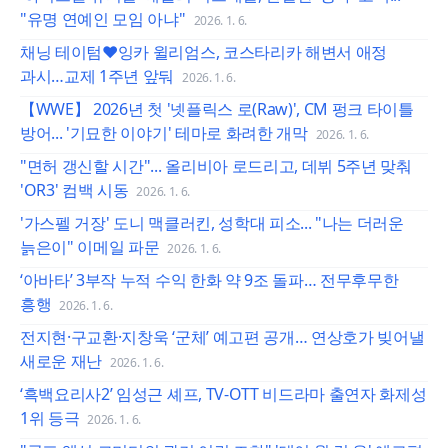
"유명 연예인 모임 아냐"
2026. 1. 6.
채닝 테이텀♥잉카 윌리엄스, 코스타리카 해변서 애정
과시…교제 1주년 앞둬
2026. 1. 6.
【WWE】 2026년 첫 '넷플릭스 로(Raw)', CM 펑크 타이틀
방어... '기묘한 이야기' 테마로 화려한 개막
2026. 1. 6.
"면허 갱신할 시간"... 올리비아 로드리고, 데뷔 5주년 맞춰
'OR3' 컴백 시동
2026. 1. 6.
'가스펠 거장' 도니 맥클러킨, 성학대 피소... "나는 더러운
늙은이" 이메일 파문
2026. 1. 6.
‘아바타’ 3부작 누적 수익 한화 약 9조 돌파… 전무후무한
흥행
2026. 1. 6.
전지현·구교환·지창욱 ‘군체’ 예고편 공개… 연상호가 빚어낼
새로운 재난
2026. 1. 6.
‘흑백요리사2’ 임성근 셰프, TV-OTT 비드라마 출연자 화제성
1위 등극
2026. 1. 6.