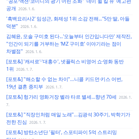
"공포·액션·코미디의 광기 어린 조화" '데이 윌 킬 유' 예고편
공개
2026. 1. 6.
'흑백요리사2' 임성근, 화제성 1위 소감 전해..."5만 딸, 아들
덕분"
2026. 1. 6.
김혜윤, 모솔 구미호 된다...'오늘부터 인간입니다만' 제작진,
"인간이 되기를 거부하는 ‘MZ 구미호’ 이야기라는 점이
차별점"
2026. 1. 6.
[포토&] '캐셔로'·'대홍수', 넷플릭스 비영어 쇼·영화 동반
1위
2026. 1. 7.
[포토&] "해소할 수 없는 차이"…니콜 키드먼·키스 어번,
19년 결혼 종지부
2026. 1. 7.
[포토&] 헝가리 영화거장 벨라 타르 별세…향년 70세
2026. 1.
7.
[포토&] "직장인처럼 매일 노래"…김광석 30주기, 박학기가
전한 진심
2026. 1. 7.
[포토&] 방탄소년단 '필터', 스포티파이 5억 스트리밍