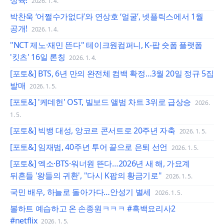
상륙!
2026. 1. 4.
박찬욱 ‘어쩔수가없다’와 연상호 ‘얼굴’, 넷플릭스에서 1월
공개!
2026. 1. 4.
"NCT 제노·재민 뜬다" 테이크원컴퍼니, K-팝 숏폼 플랫폼
'킷츠' 16일 론칭
2026. 1. 4.
[포토&] BTS, 6년 만의 완전체 컴백 확정…3월 20일 정규 5집
발매
2026. 1. 5.
[포토&] '케데헌' OST, 빌보드 앨범 차트 3위로 급상승
2026.
1. 5.
[포토&] 빅뱅 대성, 앙코르 콘서트로 20주년 자축
2026. 1. 5.
[포토&] 임재범, 40주년 투어 끝으로 은퇴 선언
2026. 1. 5.
[포토&] 엑소·BTS·워너원 뜬다…2026년 새 해, 가요계
뒤흔들 '왕들의 귀환', "다시 K팝의 황금기로"
2026. 1. 5.
국민 배우, 하늘로 돌아가다…안성기 별세
2026. 1. 5.
볼하트 예습하고 온 손종원ㅋㅋㅋ #흑백요리사2
#netflix
2026. 1. 5.