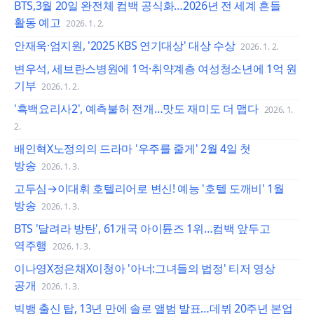
BTS,3월 20일 완전체 컴백 공식화…2026년 전 세계 흔들
활동 예고
2026. 1. 2.
안재욱·엄지원, '2025 KBS 연기대상' 대상 수상
2026. 1. 2.
변우석, 세브란스병원에 1억·취약계층 여성청소년에 1억 원
기부
2026. 1. 2.
'흑백요리사2', 예측불허 전개…맛도 재미도 더 맵다
2026. 1.
2.
배인혁X노정의의 드라마 '우주를 줄게' 2월 4일 첫
방송
2026. 1. 3.
고두심→이대휘 호텔리어로 변신! 예능 '호텔 도깨비' 1월
방송
2026. 1. 3.
BTS '달려라 방탄', 61개국 아이튠즈 1위…컴백 앞두고
역주행
2026. 1. 3.
이나영X정은채X이청아 '아너:그녀들의 법정' 티저 영상
공개
2026. 1. 3.
빅뱅 출신 탑, 13년 만에 솔로 앨범 발표…데뷔 20주년 본업