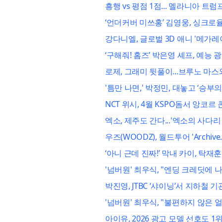
흥행 vs 평점 1점... 멜라니아 트
‘언더커버 미쓰홍’ 김영웅, 싱크로율 
강다니엘, 글로벌 3D 애니 '메가레이
‘구해줘! 홈즈’ 박은영 셰프, 예능
로제, 그래미 뒷풀이...브루노 마스
'틈만 나면,' 박정민, 대놓고 ‘승부의
NCT 위시, 4월 KSPO돔서 앙코르
엑소, 제주도 간다...'엑소의 사다리 
우즈(WOODZ), 월드투어 'Archive.
‘아니 근데 진짜!’ 막내 카이, 탁재
'넘버원' 최우식, "엔딩 크레딧에 
박진영, JTBC ‘샤이닝’서 지하철 
'넘버원' 최우식, "불편하지 않은 
아이유, 2026 광고 모델 선호도 