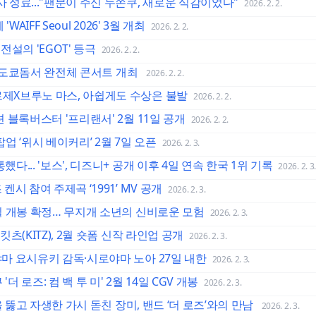
사 성료..."팬분이 주신 두쫀쿠, 새로운 식감이었다"
2026. 2. 2.
WAIFF Seoul 2026' 3월 개최
2026. 2. 2.
전설의 'EGOT' 등극
2026. 2. 2.
 만에 도쿄돔서 완전체 콘서트 개최
2026. 2. 2.
로제X브루노 마스, 아쉽게도 수상은 불발
2026. 2. 2.
션 블록버스터 '프리랜서' 2월 11일 공개
2026. 2. 2.
팝업 ‘위시 베이커리’ 2월 7일 오픈
2026. 2. 3.
했다... '보스', 디즈니+ 공개 이후 4일 연속 한국 1위 기록
2026. 2. 3.
켄시 참여 주제곡 ‘1991’ MV 공개
2026. 2. 3.
1일 개봉 확정… 무지개 소년의 신비로운 모험
2026. 2. 3.
킷츠(KITZ), 2월 숏폼 신작 라인업 공개
2026. 2. 3.
야마 요시유키 감독·시로야마 노아 27일 내한
2026. 2. 3.
로즈: 컴 백 투 미' 2월 14일 CGV 개봉
2026. 2. 3.
템을 뚫고 자생한 가시 돋친 장미, 밴드 ‘더 로즈’와의 만남
2026. 2. 3.