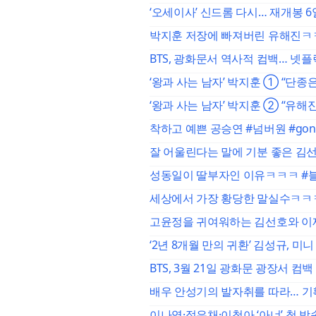
‘오세이사’ 신드롬 다시… 재개봉 6일
박지훈 저장에 빠져버린 유해진ㅋㅋㅋ
BTS, 광화문서 역사적 컴백… 넷플
‘왕과 사는 남자’ 박지훈 ① “단종
‘왕과 사는 남자’ 박지훈 ② “유해
착하고 예쁜 공승연 #넘버원 #gongse
잘 어울린다는 말에 기분 좋은 김선
성동일이 딸부자인 이유ㅋㅋㅋ #
세상에서 가장 황당한 말실수ㅋㅋㅋ
고윤정을 귀여워하는 김선호와 이재욱
‘2년 8개월 만의 귀환’ 김성규, 미니
BTS, 3월 21일 광화문 광장서 컴백
배우 안성기의 발자취를 따라… 기획전
이나영·정은채·이청아 ‘아너’ 첫 방