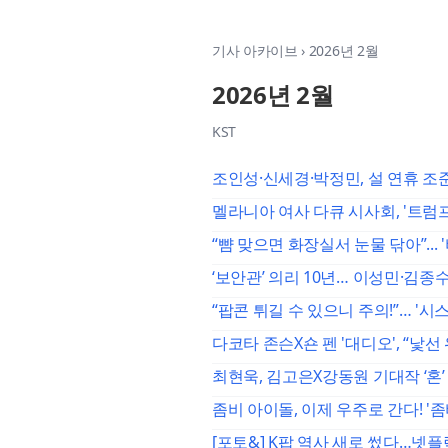
기사 아카이브
›
2026년 2월
2026년 2월
KST
조인성·신세경·박정민, 설 연휴 조준
멜라니아 여사 다큐 시사회, '트럼
“뺨 맞으면 화장실서 눈물 닦아”...
‘보안관’ 의리 10년… 이성민·김종
“팝콘 튀길 수 있으니 주의!”… '시
다코타 존슨X숀 펜 '대디오', “낯
최현욱, 김고은X강동원 기대작 ‘혼
좀비 아이돌, 이제 우주로 간다! '
[포토&] K팝 역사 새로 썼다…넷플