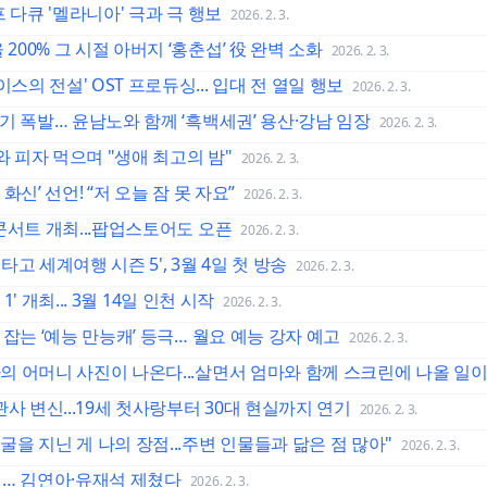
럼프 다큐 '멜라니아' 극과 극 행보
2026. 2. 3.
200% 그 시절 아버지 ‘홍춘섭’ 役 완벽 소화
2026. 2. 3.
스의 전설' OST 프로듀싱... 입대 전 열일 행보
2026. 2. 3.
 광기 폭발… 윤남노와 함께 ‘흑백세권’ 용산·강남 임장
2026. 2. 3.
와 피자 먹으며 "생애 최고의 밤"
2026. 2. 3.
 화신’ 선언! “저 오늘 잠 못 자요”
2026. 2. 3.
 콘서트 개최...팝업스토어도 오픈
2026. 2. 3.
타고 세계여행 시즌 5', 3월 4일 첫 방송
2026. 2. 3.
 1' 개최... 3월 14일 인천 시작
2026. 2. 3.
훈 잡는 ‘예능 만능캐’ 등극… 월요 예능 강자 예고
2026. 2. 3.
나의 어머니 사진이 나온다...살면서 엄마와 함께 스크린에 나올 일이
기관사 변신...19세 첫사랑부터 30대 현실까지 연기
2026. 2. 3.
얼굴을 지닌 게 나의 장점...주변 인물들과 닮은 점 많아"
2026. 2. 3.
1위… 김연아·유재석 제쳤다
2026. 2. 3.