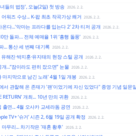
들의 법정', 오늘(2일) 첫 방송
2026. 2. 2.
래미 어워즈 수상... K-팝 최초 작곡가상 쾌거
2026. 2. 2.
다...'악마는 프라다를 입는다 2' 2차 티저 공개
2026. 2. 2.
 10만 돌파… 전체 예매율 1위 ‘흥행 돌풍’
2026. 2. 2.
돌파... 통산 세 번째 대기록
2026. 2. 2.
자', 유해진·박지훈·유지태의 현장 스틸 공개
2026. 2. 2.
개...“잠이라도 편히 잤으면” 눈물
2026. 2. 2.
네가 마지막으로 남긴 노래' 4월 1일 개봉
2026. 2. 2.
이에서 관찰해 온 존재가 '팬'이었기에 자신 있었다" 종영 기념 일문
 RETURN' 개최... 10년 만의 귀환
2026. 2. 2.
특집 출연... 4월 오사카 교세라돔 공연
2026. 2. 2.
 TV+ ‘슈거’ 시즌 2, 6월 19일 공개 확정
2026. 2. 2.
마무리... 차기작은 '재혼 황후'
2026. 2. 2.