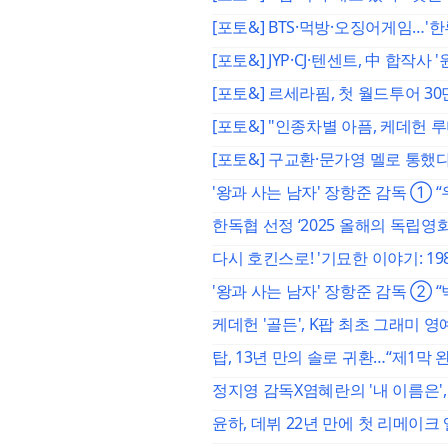
[포토&] BTS·먹방·오징어게임…'한
[포토&] JYP·CJ·텐센트, 中 합작사
[포토&] 르세라핌, 첫 월드투어 3
[포토&] "인종차별 아픔, 케데헌 
[포토&] 구교환·문가영 멜로 통했다
'왕과 사는 남자' 장항준 감독 ①
한독협 선정 ‘2025 올해의 독립영화
다시 호킨스로! '기묘한 이야기: 1
'왕과 사는 남자' 장항준 감독 ②
케데헌 '골든', K팝 최초 그래미 영
탑, 13년 만의 솔로 귀환…“제1막 
정지영 감독X염혜란의 '내 이름은'
윤하, 데뷔 22년 만에 첫 리메이크 