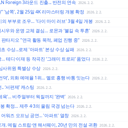
LN Foreign 3라운드 진출... 반전의 연속
2026. 2. 2.
'남쪽', 2월 25일 4K 리마스터링 개봉 확정
2026. 2. 2.
 부부로 조우… '다이 마이 러브' 3월 4일 개봉
2026. 2. 2.
시우와 운명 교체 결심… 로몬과 ‘불길 속 투혼’
2026. 2. 2.
. 판타지오 "연극 활동 목적, 폐업 진행 중"
2026. 2. 2.
 최초 수상...로제 '아파트' 본상 수상 실패
2026. 2. 2.
수상… 테디·이재 등 작곡진 ‘그래미 트로피’ 품었다
2026. 2. 2.
 심사위원 특별상 수상
2026. 2. 2.
덕’, 외화 예매율 1위… 멜로 흥행 바통 잇는다
2026. 2. 2.
. ‘서편제’ 캐스팅
2026. 2. 2.
-제육’… 비주얼부터 웍질까지 ‘완벽’
2026. 2. 2.
 개봉 확정… 제주 4·3의 울림 국경 넘는다
2026. 2. 2.
 어워즈 오프닝 공연... '아파트' 열창
2026. 2. 2.
공개. 메릴 스트립·앤 해서웨이, 20년 만의 전설 귀환
2026. 2. 2.