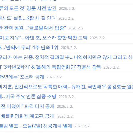
류의 모든 것' 영문 사전 발간
2026. 2. 2.
 '원시드' 설립…K팝 새 길 연다
2026. 2. 2.
0만 관객 동원…"글로벌 대세 입증"
2026. 2. 2.
루미로 치유"…아덴 조, 오스카 향한 벅찬 고백
2026. 2. 2.
…'만약에 우리' 4주 연속 1위
2026. 2. 2.
 “우리가 아는 단종, 정치적 결과일 뿐…나약하지만은 않게 그리고 싶
’ '3학년 2학기' & ‘올해의 독립영화인’ 정윤석 감독
2026. 2. 2.
985년에는' 포스터 공개
2026. 2. 2.
 “박지훈, 인간적으로도 독특한 매력…유해진, 국민배우 송강호급 원
예...미국 주요 언론 집중 조명
2026. 2. 2.
완전 미쳤어!” 파격 티저 공개
2026. 2. 2.
, 베를린영화제 예고편 공개
2026. 2. 2.
앨범 발표... 오늘(2일) 선공개곡 발매
2026. 2. 2.