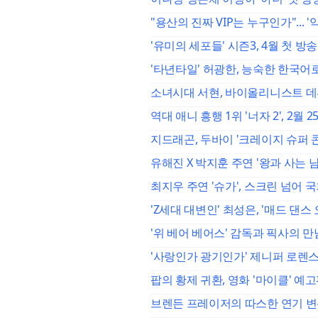
"용산의 진짜 VIP는 누구인가"... 
'유미의 세포들' 시즌3, 4월 첫 방
'타년타일' 허광한, 능숙한 한국어로
소녀시대 서현, 바이올리니스트 데뷔
역대 애니 흥행 1위 '너자 2', 2월 
지드래곤, 두바이 '크레이지 슈퍼 콘
유해진 X 박지훈 주연 '왕과 사는 남자
최지우 주연 '슈가', 스크린 넘어 국
'Z세대 대변인' 최성은, '매드 댄
'위 베어 베어스' 감독과 픽사의 만
'사랑인가 광기인가' 제니퍼 로렌스
팝의 황제 귀환, 영화 '마이클' 예고
브렌든 프레이저의 따스한 연기 변신