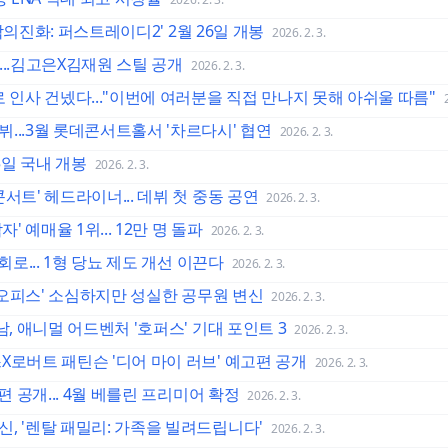
'악의진화: 퍼스트레이디2' 2월 26일 개봉
2026. 2. 3.
송...김고은X김재원 스틸 공개
2026. 2. 3.
 인사 건넸다..."이번에 여러분을 직접 만나지 못해 아쉬울 따름"
...3월 롯데콘서트홀서 '차르다시' 협연
2026. 2. 3.
25일 국내 개봉
2026. 2. 3.
서트' 헤드라이너... 데뷔 첫 중동 공연
2026. 2. 3.
' 예매율 1위... 12만 명 돌파
2026. 2. 3.
회로... 1형 당뇨 제도 개선 이끈다
2026. 2. 3.
스 오피스' 소심하지만 성실한 공무원 변신
2026. 2. 3.
남, 애니멀 어드벤처 '호퍼스' 기대 포인트 3
2026. 2. 3.
X로버트 패틴슨 '디어 마이 러브' 예고편 공개
2026. 2. 3.
편 공개... 4월 베를린 프리미어 확정
2026. 2. 3.
, '렌탈 패밀리: 가족을 빌려드립니다'
2026. 2. 3.