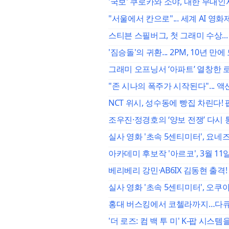
'국보' 쿠로카와 소야, 내한 무대인
"서울에서 칸으로"... 세계 AI 영화제 '
스티븐 스필버그, 첫 그래미 수상... 
'짐승돌'의 귀환... 2PM, 10년
그래미 오프닝서 ‘아파트’ 열창한 
"존 시나의 폭주가 시작된다"... 액
NCT 위시, 성수동에 빵집 차린다! 
조우진·정경호의 ‘양보 전쟁’ 다시 통
실사 영화 '초속 5센티미터', 요네즈 
아카데미 후보작 '아르코', 3월 1
베리베리 강민·AB6IX 김동현 출격! 
실사 영화 '초속 5센티미터', 오쿠
홍대 버스킹에서 코첼라까지…다큐 '더 
'더 로즈: 컴 백 투 미' K-팝 시스