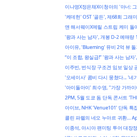
이나영X정은채X이청아의 '아너: 그녀
'케데헌' OST '골든', 제68회 그
앤 해서웨이X메릴 스트립 케미 돌아온
'왕과 사는 남자', 개봉 D-2 예매량
아이유, 'Blueming' 뮤비 2억 뷰 
“이 조합, 왕실급!” '왕과 사는 남
이주빈, 번식장 구조견 임보 일상 공
'오세이사' 콤비 다시 뭉쳤다... '
'아이돌아이' 최수영, "가장 가까
2PM, 5월 도쿄 돔 단독 콘서트 'THE
아이브, NHK 'Venue101' 단독 
콜린 파렐의 네오 누아르 귀환… Apple
이종석, 아시아 팬미팅 투어 대장정 