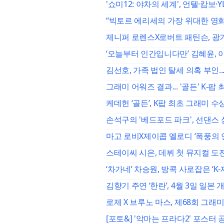
'쇼미12: 야차의 세계', 언텔·캄보·Y
“빅토르 에리세의 가장 위대한 영화” 
제니퍼 로렌스X로버트 패틴슨, 광기의
‘오늘부터 인간입니다만’ 김혜윤, 이
김선호, 가족 법인 탈세 의혹 부인..
그래미 어워즈 결과... '골든' K-팝
케데헌 ‘골든’, K팝 최초 그래미 
손석구의 '베드포드 파크', 선댄스
마고 로비X제이콥 엘로디 ‘폭풍의 언
스테이씨 시은, 데뷔 첫 뮤지컬 도전.
‘차가네’ 차승원, 방콕 사로잡은 ‘K
김향기 주연 ‘한란’, 4월 3일 일본
로제 X 브루노 마스, 제68회 그래미
[포토&] '악마는 프라다2' 포스터 